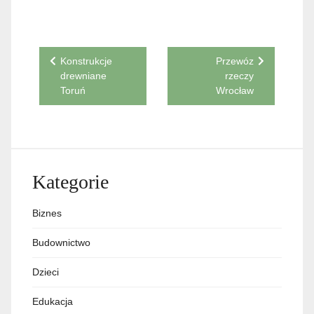
Nawigacja
Konstrukcje
Przewóz
drewniane
rzeczy
wpisu
Toruń
Wrocław
Kategorie
Biznes
Budownictwo
Dzieci
Edukacja