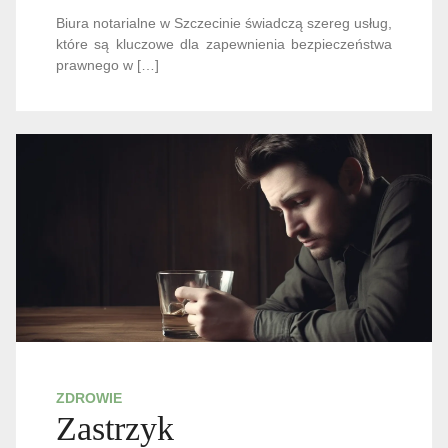
Biura notarialne w Szczecinie świadczą szereg usług,
które są kluczowe dla zapewnienia bezpieczeństwa
prawnego w […]
ZDROWIE
Zastrzyk