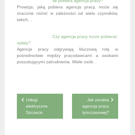
Ile pobiera agencja pracy?
Prowizja, jaką pobiera agencja pracy, może się
znacznie różnić w zależności od wielu czynników,
takich…
Czy agencja pracy może pobierać
opłaty?
Agencje pracy odgrywają kluczową rolę w
pośrednictwie między pracodawcami a osobami
poszukującymi zatrudnienia. Wiele osób…
Nawigacja
Usługi
Jak zarabia
elektryczne
agencja pracy
wpisu
Szczecin
tymczasowej?