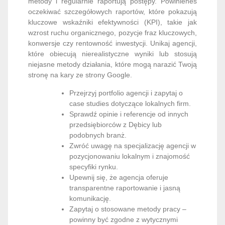
metody i regularnie raportują postępy. Powinieneś
oczekiwać szczegółowych raportów, które pokazują
kluczowe wskaźniki efektywności (KPI), takie jak
wzrost ruchu organicznego, pozycje fraz kluczowych,
konwersje czy rentowność inwestycji. Unikaj agencji,
które obiecują nierealistyczne wyniki lub stosują
niejasne metody działania, które mogą narazić Twoją
stronę na kary ze strony Google.
Przejrzyj portfolio agencji i zapytaj o
case studies dotyczące lokalnych firm.
Sprawdź opinie i referencje od innych
przedsiębiorców z Dębicy lub
podobnych branż.
Zwróć uwagę na specjalizację agencji w
pozycjonowaniu lokalnym i znajomość
specyfiki rynku.
Upewnij się, że agencja oferuje
transparentne raportowanie i jasną
komunikację.
Zapytaj o stosowane metody pracy –
powinny być zgodne z wytycznymi