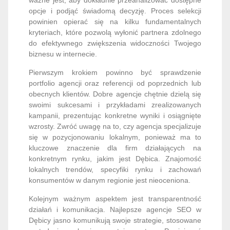
ważne jest, aby dokładnie przeanalizować dostępne
opcje i podjąć świadomą decyzję. Proces selekcji
powinien opierać się na kilku fundamentalnych
kryteriach, które pozwolą wyłonić partnera zdolnego
do efektywnego zwiększenia widoczności Twojego
biznesu w internecie.
Pierwszym krokiem powinno być sprawdzenie
portfolio agencji oraz referencji od poprzednich lub
obecnych klientów. Dobre agencje chętnie dzielą się
swoimi sukcesami i przykładami zrealizowanych
kampanii, prezentując konkretne wyniki i osiągnięte
wzrosty. Zwróć uwagę na to, czy agencja specjalizuje
się w pozycjonowaniu lokalnym, ponieważ ma to
kluczowe znaczenie dla firm działających na
konkretnym rynku, jakim jest Dębica. Znajomość
lokalnych trendów, specyfiki rynku i zachowań
konsumentów w danym regionie jest nieoceniona.
Kolejnym ważnym aspektem jest transparentność
działań i komunikacja. Najlepsze agencje SEO w
Dębicy jasno komunikują swoje strategie, stosowane