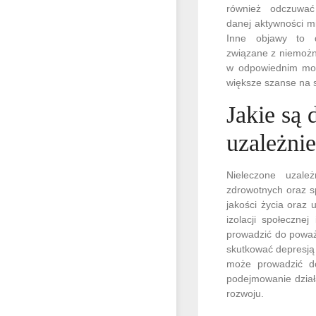
również odczuwać
danej aktywności m
Inne objawy to d
związane z niemożn
w odpowiednim mome
większe szanse na s
Jakie są
uzależni
Nieleczone uzale
zdrowotnych oraz s
jakości życia oraz 
izolacji społeczn
prowadzić do poważ
skutkować depresją 
może prowadzić do
podejmowanie dział
rozwoju.