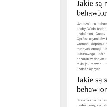
Jakie są 
behawior
Uzależnienia behaw
osoby. Wiele badań 
uzależnień. Osoby 
Oprócz czynników b
wartości, depresja 
trudnych emocji lu
kulturowego, które
hazardu w danym re
takie jak rozwód, u
uzależniających.
Jakie są 
behawior
Uzależnienia behaw
uzależnioną, ale ta