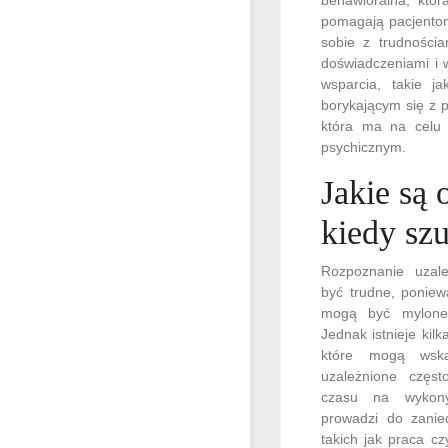
pomagają pacjentom
sobie z trudnościa
doświadczeniami i 
wsparcia, takie 
borykającym się z 
która ma na celu 
psychicznym.
Jakie są 
kiedy sz
Rozpoznanie uzal
być trudne, poniew
mogą być mylone
Jednak istnieje kil
które mogą wsk
uzależnione częst
czasu na wykony
prowadzi do zanie
takich jak praca cz