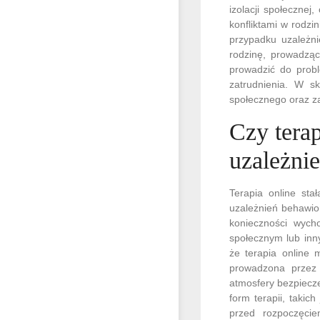
izolacji społecznej
konfliktami w rodz
przypadku uzależn
rodzinę, prowadząc
prowadzić do probl
zatrudnienia. W s
społecznego oraz za
Czy terap
uzależni
Terapia online st
uzależnień behawior
konieczności wych
społecznym lub inn
że terapia online 
prowadzona przez 
atmosfery bezpiecze
form terapii, takic
przed rozpoczęcie