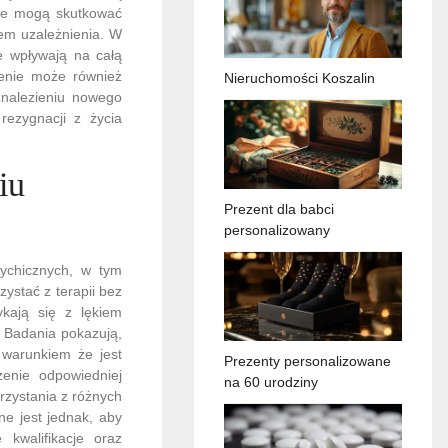
y te mogą skutkować
lem uzależnienia. W
e wpływają na całą
nienie może również
Nieruchomości Koszalin
znalezieniu nowego
ezygnacji z życia
iu
Prezent dla babci
personalizowany
sychicznych, w tym
ystać z terapii bez
ykają się z lękiem
 Badania pokazują,
 warunkiem że jest
Prezenty personalizowane
zenie odpowiedniej
na 60 urodziny
rzystania z różnych
ne jest jednak, aby
 kwalifikacje oraz