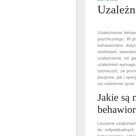
Uzależn
Uzależnienia behawi
psychicznego. W prz
behawioralne doty
osobistym, zawodow
uzależnienie od gi
uzależnień wymaga 
zaznaczyć, że proc
pacjenta, jak i spe
na codzienne życie.
Jakie są 
behawior
Leczenie uzależnie
do indywidualnych 
behawioralna, któr