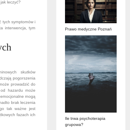
jak leczyć?
ać tych symptomów i
a interwencja, tym
Prawo medyczne Poznań
ych
minowych skutków
dczają pogorszenia
h może prowadzić do
ie od hazardu może
y emocjonalne mogą
nadto brak leczenia
go tak ważne jest
tkowych fazach ich
Ile trwa psychoterapia
grupowa?