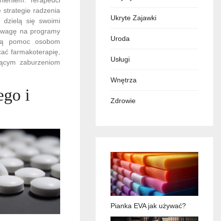
strategie radzenia
Ukryte Zajawki
 dzielą się swoimi
 uwagę na programy
Uroda
rują pomoc osobom
ać farmakoterapię,
Usługi
ejącym zaburzeniom
Wnętrza
ego i
Zdrowie
Pianka EVA jak używać?