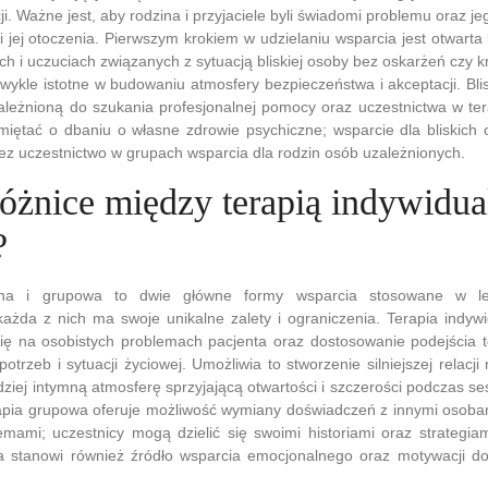
acji. Ważne jest, aby rodzina i przyjaciele byli świadomi problemu oraz j
i jej otoczenia. Pierwszym krokiem w udzielaniu wsparcia jest otwarta
 i uczuciach związanych z sytuacją bliskiej osoby bez oskarżeń czy kr
wykle istotne w budowaniu atmosfery bezpieczeństwa i akceptacji. Bli
leżnioną do szukania profesjonalnej pomocy oraz uczestnictwa w ter
miętać o dbaniu o własne zdrowie psychiczne; wsparcie dla bliskich
z uczestnictwo w grupach wsparcia dla rodzin osób uzależnionych.
różnice między terapią indywidua
?
alna i grupowa to dwie główne formy wsparcia stosowane w le
każda z nich ma swoje unikalne zalety i ograniczenia. Terapia indy
się na osobistych problemach pacjenta oraz dostosowanie podejścia 
otrzeb i sytuacji życiowej. Umożliwia to stworzenie silniejszej relacj
ziej intymną atmosferę sprzyjającą otwartości i szczerości podczas ses
erapia grupowa oferuje możliwość wymiany doświadczeń z innymi osoba
mami; uczestnicy mogą dzielić się swoimi historiami oraz strategia
a stanowi również źródło wsparcia emocjonalnego oraz motywacji do