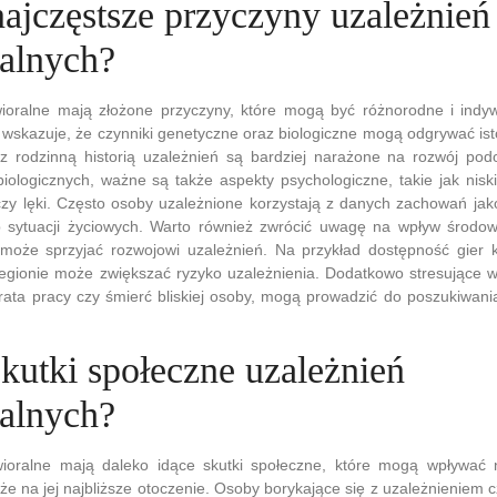
najczęstsze przyczyny uzależnień
alnych?
ioralne mają złożone przyczyny, które mogą być różnorodne i indyw
wskazuje, że czynniki genetyczne oraz biologiczne mogą odgrywać ist
z rodzinną historią uzależnień są bardziej narażone na rozwój po
iologicznych, ważne są także aspekty psychologiczne, takie jak nisk
czy lęki. Często osoby uzależnione korzystają z danych zachowań jak
b sytuacji życiowych. Warto również zwrócić uwagę na wpływ środow
 może sprzyjać rozwojowi uzależnień. Na przykład dostępność gier
gionie może zwiększać ryzyko uzależnienia. Dodatkowo stresujące w
trata pracy czy śmierć bliskiej osoby, mogą prowadzić do poszukiwania
skutki społeczne uzależnień
alnych?
ioralne mają daleko idące skutki społeczne, które mogą wpływać 
kże na jej najbliższe otoczenie. Osoby borykające się z uzależnieniem 