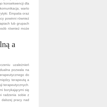
ego konsekwencji dla
 komunikacja; warto
ytyki. Empatia oraz
scy powinni również
apiach lub grupach
 osób również może
lną a
czeniu uzależnień
widualna pozwala na
terapeutycznego do
i między terapeutą a
ji terapeutycznych.
mi borykającymi się
mi radzenia sobie z
 dalszej pracy nad