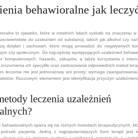
ienia behawioralne jak leczy
oralne to zjawisko, które w ostatnich latach zyskało na znaczeniu w
eciwieństwie do uzależnień od substancji, takich jak alkohol czy nark
czą działań i zachowań, które mogą prowadzić do negatywnych ko
ym czy społecznym. Do najczęściej występujących uzależnień behawio
er komputerowych, hazardu, zakupów, a także korzystania z intern
zrozumienia ich specyfiki oraz zastosowania odpowiednich metod ter
es leczenia nie jest jednorazowy ani prosty; wymaga zaangażowania
cjalistów. Kluczowym elementem jest identyfikacja przyczyn uzależnien
metody leczenia uzależnień
alnych?
ń behawioralnych opiera się na różnych metodach terapeutycznych, k
potrzeb pacjenta. Jedną z najpopularniejszych form terapii jest 
a skupia się na zmianie myślenia i zachowań związanych z uzależ