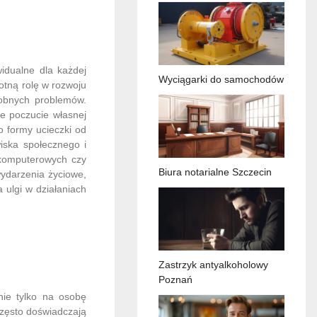
idualne dla każdej
Wyciągarki do samochodów
otną rolę w rozwoju
dobnych problemów.
ie poczucie własnej
o formy ucieczki od
iska społecznego i
 komputerowych czy
Biura notarialne Szczecin
ydarzenia życiowe,
 ulgi w działaniach
Zastrzyk antyalkoholowy
Poznań
nie tylko na osobę
często doświadczają