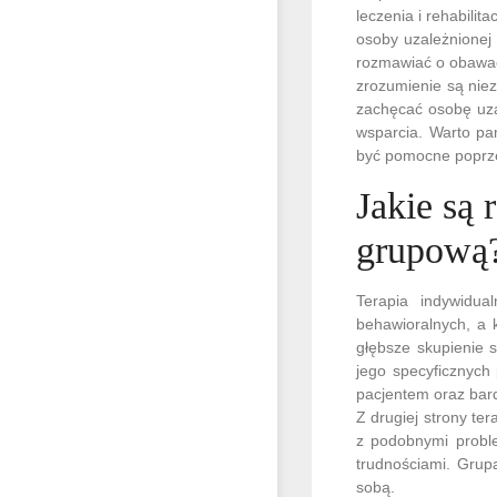
leczenia i rehabilit
osoby uzależnionej 
rozmawiać o obawach
zrozumienie są niez
zachęcać osobę uza
wsparcia. Warto pa
być pomocne poprze
Jakie są 
grupową
Terapia indywidu
behawioralnych, a 
głębsze skupienie 
jego specyficznych p
pacjentem oraz bard
Z drugiej strony t
z podobnymi proble
trudnościami. Grup
sobą.