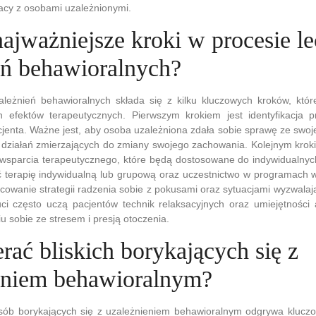
acy z osobami uzależnionymi.
najważniejsze kroki w procesie l
eń behawioralnych?
ależnień behawioralnych składa się z kilku kluczowych kroków, któ
ch efektów terapeutycznych. Pierwszym krokiem jest identyfikacja 
jenta. Ważne jest, aby osoba uzależniona zdała sobie sprawę ze swoj
 działań zmierzających do zmiany swojego zachowania. Kolejnym kroki
wsparcia terapeutycznego, które będą dostosowane do indywidualnych
terapię indywidualną lub grupową oraz uczestnictwo w programach w
cowanie strategii radzenia sobie z pokusami oraz sytuacjami wyzwala
ci często uczą pacjentów technik relaksacyjnych oraz umiejętności 
 sobie ze stresem i presją otoczenia.
rać bliskich borykających się z
eniem behawioralnym?
osób borykających się z uzależnieniem behawioralnym odgrywa kluczo