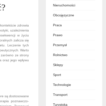
ć?
Nieruchomości
Obcojęzyczne
Praca
 kontekście zdrowia
otyki, uzależnienia
Prawo
nsekwencji w życiu
ralnych zalicza się
Przemysł
etu. Leczenie tych
apeutycznych. Warto
Rolnictwo
 zarówno ze strony
ia oraz jego wpływu
Sklepy
Sport
Technologie
Transport
tóre są dostosowane
terapia poznawczo-
Turystyka
nieniem. Terapeuci