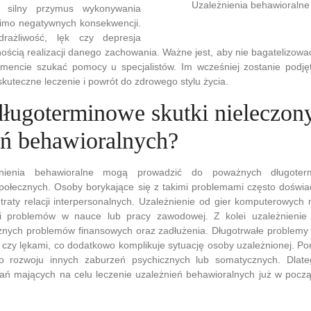
Uzależnienia behawioralne 
 silny przymus wykonywania
imo negatywnych konsekwencji.
rażliwość, lęk czy depresja
ością realizacji danego zachowania. Ważne jest, aby nie bagatelizow
ncie szukać pomocy u specjalistów. Im wcześniej zostanie podjęt
kuteczne leczenie i powrót do zdrowego stylu życia.
 długoterminowe skutki nieleczon
eń behawioralnych?
żnienia behawioralne mogą prowadzić do poważnych długoter
połecznych. Osoby borykające się z takimi problemami często doświa
utraty relacji interpersonalnych. Uzależnienie od gier komputerowyc
ej i problemów w nauce lub pracy zawodowej. Z kolei uzależnien
nych problemów finansowych oraz zadłużenia. Długotrwałe problem
czy lękami, co dodatkowo komplikuje sytuację osoby uzależnionej. Po
 rozwoju innych zaburzeń psychicznych lub somatycznych. Dlate
ań mających na celu leczenie uzależnień behawioralnych już w począ