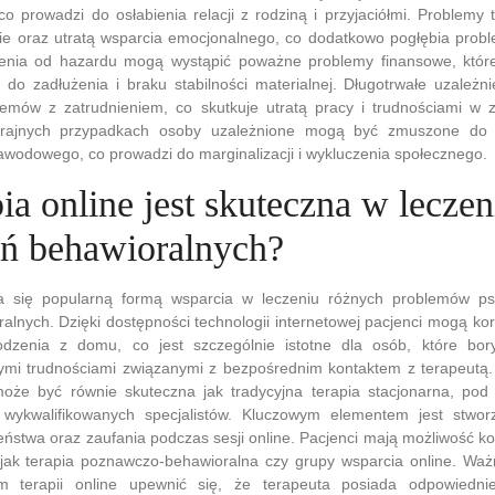
, co prowadzi do osłabienia relacji z rodziną i przyjaciółmi. Problem
inie oraz utratą wsparcia emocjonalnego, co dodatkowo pogłębia prob
ienia od hazardu mogą wystąpić poważne problemy finansowe, któr
 do zadłużenia i braku stabilności materialnej. Długotrwałe uzależ
emów z zatrudnieniem, co skutkuje utratą pracy i trudnościami w 
krajnych przypadkach osoby uzależnione mogą być zmuszone do r
wodowego, co prowadzi do marginalizacji i wykluczenia społecznego.
ia online jest skuteczna w leczen
eń behawioralnych?
ała się popularną formą wsparcia w leczeniu różnych problemów p
alnych. Dzięki dostępności technologii internetowej pacjenci mogą korz
odzenia z domu, co jest szczególnie istotne dla osób, które bor
ymi trudnościami związanymi z bezpośrednim kontaktem z terapeutą.
może być równie skuteczna jak tradycyjna terapia stacjonarna, pod
wykwalifikowanych specjalistów. Kluczowym elementem jest stwor
ństwa oraz zaufania podczas sesji online. Pacjenci mają możliwość ko
h jak terapia poznawczo-behawioralna czy grupy wsparcia online. Waż
m terapii online upewnić się, że terapeuta posiada odpowiednie