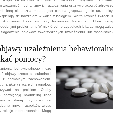
 zrozumieć mechanizmy ich uzależnienia oraz wypracować zdrowsze 
mi. Inną skuteczną metodą jest terapia grupowa, gdzie uczestnicy
wspierają się nawzajem w walce z nałogiem. Warto również zwrócić
jak Anonimowi Hazardziści czy Anonimowi Narkomani, które ofe
podobnymi problemami. W niektórych przypadkach lekarze mogą zalec
złagodzenie objawów towarzyszących uzależnieniu lub współistni
objawy uzależnienia behawioraln
ukać pomocy?
eżnienia behawioralnego może
aż objawy często są subtelne i
 z normalnym zachowaniem.
ka charakterystycznych sygnałów,
azywać na problem. Osoby
o poświęcają nadmierną ilość
wanie danej czynności, co
dbania innych aspektów życia,
y relacje interpersonalne. Mogą