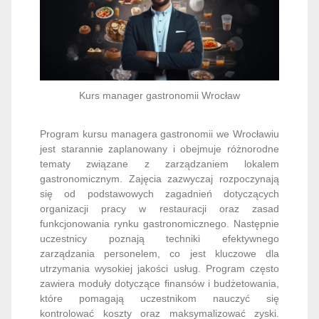
Kurs manager gastronomii Wrocław
Program kursu managera gastronomii we Wrocławiu
jest starannie zaplanowany i obejmuje różnorodne
tematy związane z zarządzaniem lokalem
gastronomicznym. Zajęcia zazwyczaj rozpoczynają
się od podstawowych zagadnień dotyczących
organizacji pracy w restauracji oraz zasad
funkcjonowania rynku gastronomicznego. Następnie
uczestnicy poznają techniki efektywnego
zarządzania personelem, co jest kluczowe dla
utrzymania wysokiej jakości usług. Program często
zawiera moduły dotyczące finansów i budżetowania,
które pomagają uczestnikom nauczyć się
kontrolować koszty oraz maksymalizować zyski.