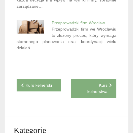
każda decyzja ma wpływ na wyniki firmy, sprawnie
zarządzane…
Przeprowadzki firm Wrocław
Przeprowadzki firm we Wrocławiu
to złożony proces, który wymaga
starannego planowania oraz koordynacji wielu
działań.…
Nawigacja
Kurs kelnerski
Kurs
kelnerstwa
wpisu
Kategorie