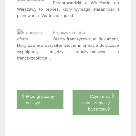
Przeprowadzki z Wrocławia do
Warszawy to proces, który wymaga staranności i
planowania. Warto zacząć od…
Franczyza oferta
Oferta franczyzowa to dokument,
który zawiera wszystkie istotne informacje dotyczące
współpracy między franczyzodawcą a
franczyzobiorcą.…
Nawigacja
Miód gryczany
Czym myć
w ciąży
okna, żeby się
wpisu
błyszczały?