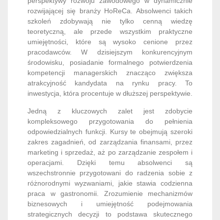
perspektywy rozwoju zawodowego w dynamicznie
rozwijającej się branży HoReCa. Absolwenci takich
szkoleń zdobywają nie tylko cenną wiedzę
teoretyczną, ale przede wszystkim praktyczne
umiejętności, które są wysoko cenione przez
pracodawców. W dzisiejszym konkurencyjnym
środowisku, posiadanie formalnego potwierdzenia
kompetencji managerskich znacząco zwiększa
atrakcyjność kandydata na rynku pracy. To
inwestycja, która procentuje w dłuższej perspektywie.
Jedną z kluczowych zalet jest zdobycie
kompleksowego przygotowania do pełnienia
odpowiedzialnych funkcji. Kursy te obejmują szeroki
zakres zagadnień, od zarządzania finansami, przez
marketing i sprzedaż, aż po zarządzanie zespołem i
operacjami. Dzięki temu absolwenci są
wszechstronnie przygotowani do radzenia sobie z
różnorodnymi wyzwaniami, jakie stawia codzienna
praca w gastronomii. Zrozumienie mechanizmów
biznesowych i umiejętność podejmowania
strategicznych decyzji to podstawa skutecznego