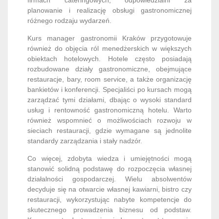
firmach cateringowych, odpowiedzialni za
planowanie i realizację obsługi gastronomicznej
różnego rodzaju wydarzeń.
Kurs manager gastronomii Kraków przygotowuje
również do objęcia ról menedżerskich w większych
obiektach hotelowych. Hotele często posiadają
rozbudowane działy gastronomiczne, obejmujące
restauracje, bary, room service, a także organizację
bankietów i konferencji. Specjaliści po kursach mogą
zarządzać tymi działami, dbając o wysoki standard
usług i rentowność gastronomiczną hotelu. Warto
również wspomnieć o możliwościach rozwoju w
sieciach restauracji, gdzie wymagane są jednolite
standardy zarządzania i stały nadzór.
Co więcej, zdobyta wiedza i umiejętności mogą
stanowić solidną podstawę do rozpoczęcia własnej
działalności gospodarczej. Wielu absolwentów
decyduje się na otwarcie własnej kawiarni, bistro czy
restauracji, wykorzystując nabyte kompetencje do
skutecznego prowadzenia biznesu od podstaw.