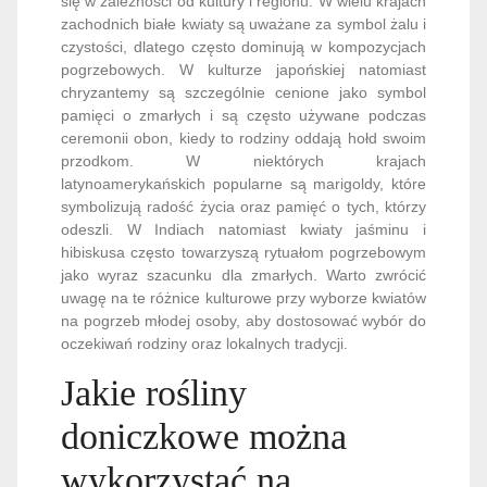
się w zależności od kultury i regionu. W wielu krajach
zachodnich białe kwiaty są uważane za symbol żalu i
czystości, dlatego często dominują w kompozycjach
pogrzebowych. W kulturze japońskiej natomiast
chryzantemy są szczególnie cenione jako symbol
pamięci o zmarłych i są często używane podczas
ceremonii obon, kiedy to rodziny oddają hołd swoim
przodkom. W niektórych krajach
latynoamerykańskich popularne są marigoldy, które
symbolizują radość życia oraz pamięć o tych, którzy
odeszli. W Indiach natomiast kwiaty jaśminu i
hibiskusa często towarzyszą rytuałom pogrzebowym
jako wyraz szacunku dla zmarłych. Warto zwrócić
uwagę na te różnice kulturowe przy wyborze kwiatów
na pogrzeb młodej osoby, aby dostosować wybór do
oczekiwań rodziny oraz lokalnych tradycji.
Jakie rośliny
doniczkowe można
wykorzystać na