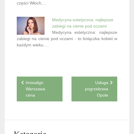
części Włoch,…
Medycyna estetyczna: najlepsze
zabiegi na cienie pod oczami
Medycyna estetyczna: najlepsze
zabiegi na cienie pod oczami - to bolączka kobiet w
każdym wieku.…
Nawigacja
Invisalign
Usługa
Warszawa
pogrzebowa
wpisu
cena
Opole