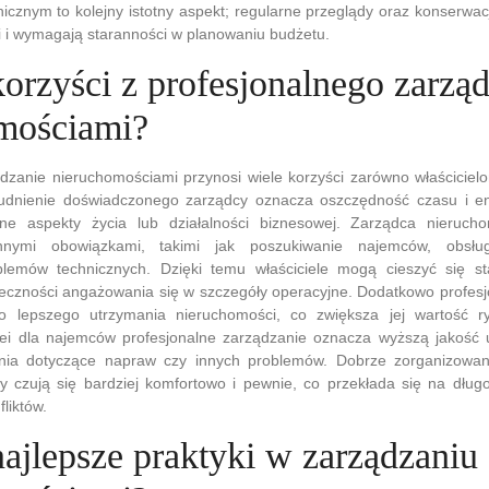
icznym to kolejny istotny aspekt; regularne przeglądy oraz konserwa
i i wymagają staranności w planowaniu budżetu.
korzyści z profesjonalnego zarzą
mościami?
ądzanie nieruchomościami przynosi wiele korzyści zarówno właściciel
atrudnienie doświadczonego zarządcy oznacza oszczędność czasu i en
ne aspekty życia lub działalności biznesowej. Zarządca nieruch
ennymi obowiązkami, takimi jak poszukiwanie najemców, obsłu
blemów technicznych. Dzięki temu właściciele mogą cieszyć się 
czności angażowania się w szczegóły operacyjne. Dodatkowo profesj
 lepszego utrzymania nieruchomości, co zwiększa jej wartość r
lei dla najemców profesjonalne zarządzanie oznacza wyższą jakość 
enia dotyczące napraw czy innych problemów. Dobrze zorganizowa
y czują się bardziej komfortowo i pewnie, co przekłada się na długo
liktów.
najlepsze praktyki w zarządzaniu