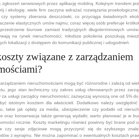
 zgłoszeń serwisowych przez aplikację mobilną. Kolejnym trendem jes
 i ekologię; wiele firm zaczyna wdrażać rozwiązania proekologiczne, t
 czy systemy zbierania deszczówki, co przyciąga świadomych ekol
aczenie elastycznych umów najmu; coraz więcej osób preferuje krótk
przestrzenie biurowe zamiast tradycyjnych długoterminowych umów
ywają na rynek nieruchomości; młodsze pokolenia poszukują miesz
ych lokalizacji z dostępem do komunikacji publicznej i udogodnień.
 koszty związane z zarządzaniem
mościami?
zarządzaniem nieruchomościami mogą być różnorodne i zależą od wiel
iektu, jego stan techniczny czy zakres usług oferowanych przez zar
y za usługi zarządcy nieruchomości; zazwyczaj wynoszą one od 5% d
yć istotnym kosztem dla właścicieli. Dodatkowo należy uwzględnić
u, takie jak opłaty za media, ubezpieczenie czy podatki od nieruc
ne oraz konserwacja także generują wydatki; warto planować je w bu
homości rocznie. Koszty marketingu również powinny być brane pod u
we czy sesje zdjęciowe mogą przyczynić się do szybszego znale
odów z wynajmu. Nie można zapominać o ewentualnych kosztach pra