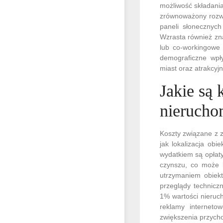
możliwość składania
zrównoważony rozwój
paneli słonecznych
Wzrasta również zn
lub co-workingowe 
demograficzne wpł
miast oraz atrakcyjn
Jakie są
nierucho
Koszty związane z 
jak lokalizacja ob
wydatkiem są opłat
czynszu, co może b
utrzymaniem obiekt
przeglądy technicz
1% wartości nieruc
reklamy interneto
zwiększenia przych