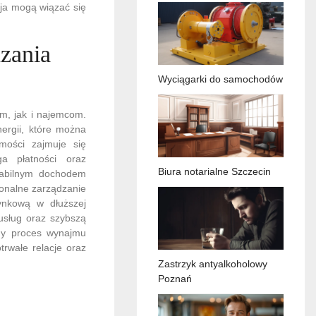
cja mogą wiązać się
dzania
Wyciągarki do samochodów
om, jak i najemcom.
ergii, które można
omości zajmuje się
ga płatności oraz
Biura notarialne Szczecin
stabilnym dochodem
onalne zarządzanie
ynkową w dłuższej
usług oraz szybszą
ny proces wynajmu
trwałe relacje oraz
Zastrzyk antyalkoholowy
Poznań