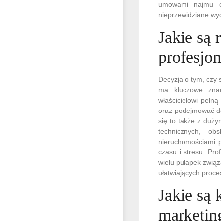
umowami najmu c
nieprzewidziane wyd
Jakie są
profesjo
Decyzja o tym, czy 
ma kluczowe znac
właścicielowi pełn
oraz podejmować de
się to także z duż
technicznych, ob
nieruchomościami p
czasu i stresu. Pr
wielu pułapek zwią
ułatwiających proc
Jakie są 
marketin