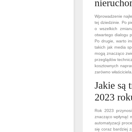
nierucho
Wprowadzenie najle
tej dziedzinie. Po 
o wszelkich zmian
otwartego dialogu p
Po drugie, warto i
takich jak media s
mogą znacząco zwię
przeglądów technic
kosztownych napraw
zarówno właściciela,
Jakie są
2023 rok
Rok 2023 przynosi
znacząco wpłynąć na
automatyzacji pro
się coraz bardziej 