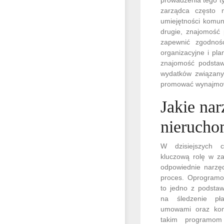
zarządca często m
umiejętności komun
drugie, znajomość
zapewnić zgodność
organizacyjne i pl
znajomość podstaw
wydatków związanyc
promować wynajmow
Jakie na
nierucho
W dzisiejszych c
kluczową rolę w za
odpowiednie narzęd
proces. Oprogram
to jedno z podstaw
na śledzenie pła
umowami oraz kom
takim programo