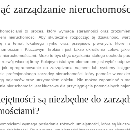
ząć zarządzanie nieruchomoś
chomościami to proces, który wymaga staranności oraz zrozumien
iem nieruchomości. Aby skutecznie rozpocząć tę działalność, war
zę na temat lokalnego rynku oraz przepisów prawnych, które r
chomościami. Kluczowym krokiem jest także określenie celów, jak
e nieruchomościami. Może to być chęć uzyskania stałego dochodu pas
ż rozwój własnej firmy. Kolejnym istotnym elementem jest wybór odpow
ch jak oprogramowanie do zarządzania najmem lub systemy księgo
nie profesjonalnego zarządcy nieruchomości, który pomoże w codzi
ugą najemców oraz utrzymaniem obiektu. Nie można zapominać o ma
ie nieruchomości jest kluczowe dla przyciągnięcia potencjalnych naj
ejętności są niezbędne do zarząd
mościami?
homościami wymaga posiadania różnych umiejętności, które są kluczo
pu działalności. Po pierwsze, umiejętności interpersonalne są niezwy