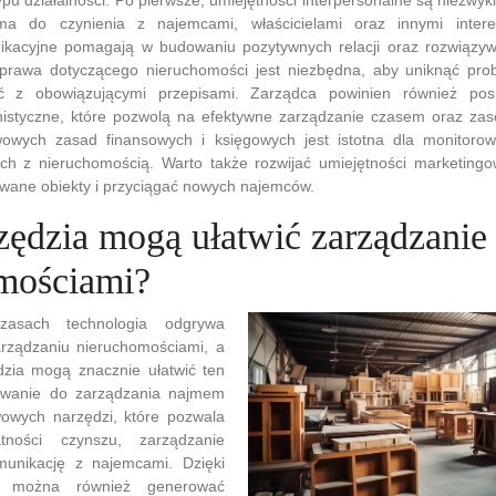
a do czynienia z najemcami, właścicielami oraz innymi intere
ikacyjne pomagają w budowaniu pozytywnych relacji oraz rozwiązywa
 prawa dotyczącego nieruchomości jest niezbędna, aby uniknąć pr
 z obowiązującymi przepisami. Zarządca powinien również posi
anistyczne, które pozwolą na efektywne zarządzanie czasem oraz za
owych zasad finansowych i księgowych jest istotna dla monitoro
h z nieruchomością. Warto także rozwijać umiejętności marketingo
ane obiekty i przyciągać nowych najemców.
rzędzia mogą ułatwić zarządzanie
mościami?
zasach technologia odgrywa
rządzaniu nieruchomościami, a
zia mogą znacznie ułatwić ten
owanie do zarządzania najmem
owych narzędzi, które pozwala
tności czynszu, zarządzanie
unikację z najemcami. Dzięki
m można również generować