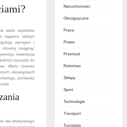
ciami?
Nieruchomości
Obcojęzyczne
Praca
ia wielu aspektów
to najpierw zdobyć
Prawo
egulują wynajem i
ie chcemy osiągnąć
Przemysł
ywnego, inwestycja
iednich narzędzi do
Rolnictwo
we. Warto również
ennych obowiązkach
Sklepy
rketingu, ponieważ
emców.
Sport
zania
Technologie
Transport
we dla efektywnego
Turystyka
kle ważne, ponieważ