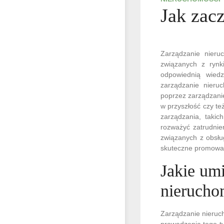
Jak zac
Zarządzanie nieru
związanych z rynk
odpowiednią wied
zarządzanie nieru
poprzez zarządzani
w przyszłość czy te
zarządzania, taki
rozważyć zatrudnie
związanych z obsł
skuteczne promowan
Jakie umi
nierucho
Zarządzanie nieruc
prowadzenia tego ty