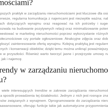
mościami?
pszych praktyk w zarządzaniu nieruchomościami jest kluczowe dla os
pierwsze, regularna komunikacja z najemcami jest niezwykle ważna; na
ach dotyczących wynajmu oraz reagować na ich potrzeby i suges
ozwala na budowanie pozytywnych relacji oraz minimalizowanie potenc
nwestować w marketing nieruchomości poprzez wykorzystanie różnych
połecznościowe czy portale ogłoszeniowe. Atrakcyjne zdjęcia oraz do
kszyć zainteresowanie ofertą wynajmu. Kolejną praktyką jest regula
znych i konserwacji obiektów; dzięki temu można uniknąć poważniejs
 w przyszłości. Również warto tworzyć jasne i przejrzyste umowy na
 jak i najemcę.
 trendy w zarządzaniu nieruchom
u?
 wiele interesujących trendów w zakresie zarządzania nieruchomo
 sposób prowadzenia tej działalności. Jednym z nich jest rosnące znac
cesów związanych z wynajmem. Oprogramowanie do zarządzania nier
zaawansowane, oferując funkcje takie jak automatyczne przypomnienia