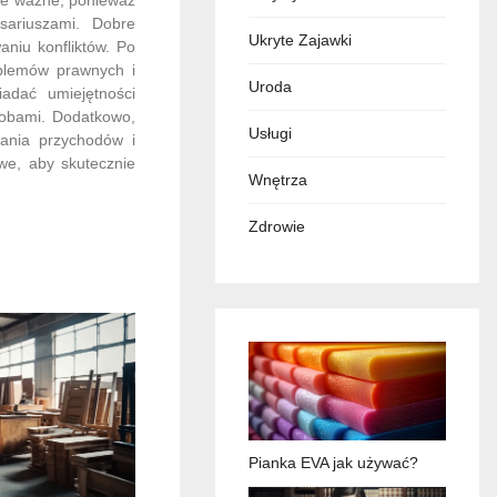
sariuszami. Dobre
Ukryte Zajawki
niu konfliktów. Po
oblemów prawnych i
Uroda
adać umiejętności
sobami. Dodatkowo,
Usługi
wania przychodów i
we, aby skutecznie
Wnętrza
Zdrowie
Pianka EVA jak używać?