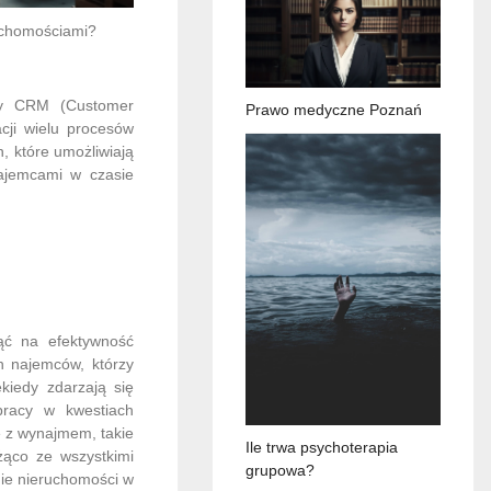
uchomościami?
my CRM (Customer
Prawo medyczne Poznań
cji wielu procesów
, które umożliwiają
najemcami w czasie
ąć na efektywność
h najemców, którzy
kiedy zdarzają się
pracy w kwestiach
 z wynajmem, takie
Ile trwa psychoterapia
ąco ze wszystkimi
grupowa?
nie nieruchomości w