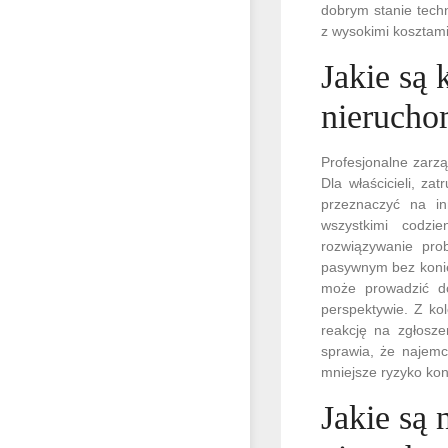
dobrym stanie techn
z wysokimi kosztam
Jakie są 
nierucho
Profesjonalne zarz
Dla właścicieli, z
przeznaczyć na in
wszystkimi codzi
rozwiązywanie pro
pasywnym bez konie
może prowadzić do
perspektywie. Z ko
reakcję na zgłosz
sprawia, że najemc
mniejsze ryzyko konf
Jakie są 