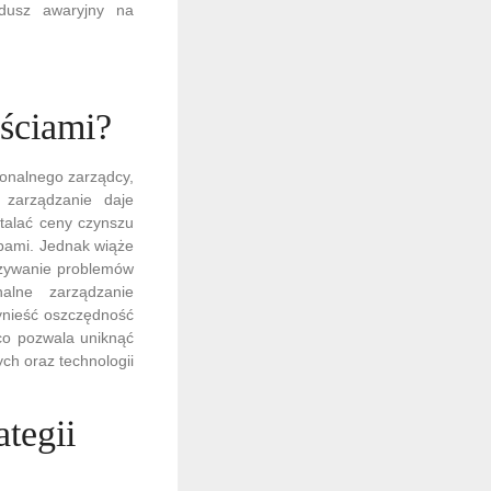
dusz awaryjny na
ściami?
jonalnego zarządcy,
zarządzanie daje
talać ceny czynszu
bami. Jednak wiąże
iązywanie problemów
alne zarządzanie
ynieść oszczędność
co pozwala uniknąć
h oraz technologii
ategii