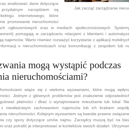
oraz analizować dane dotyczące
Jak zacząć zarządzanie nier
 przydatnym narzędziem są
ketingu internetowego, które
ywne promowanie nieruchomości
lach ogłoszeniowych oraz w mediach społecznościowych. Syste
ement) pomagają w zarządzaniu relacjami z klientami i automatyza
ą najemców. Warto również rozważyć korzystanie z aplikacji mobilnych
informacji o nieruchomościach oraz komunikację z zespołem lub 
zwania mogą wystąpić podczas
nia nieruchomościami?
chomościami wiąże się z wieloma wyzwaniami, które mogą wpłyn
lności. Jednym z głównych problemów jest znalezienie odpowiednic
ulować płatności i dbać o wynajmowane mieszkanie lub lokal. Nie
e z niewłaściwym zachowaniem najemców lub ich brakiem współ
ania nieruchomości. Kolejnym wyzwaniem są kwestie prawne związane
sów czy spory dotyczące umów najmu. Zarządcy muszą być na bież
i oraz potrafić je interpretować w kontekście swoich działań. Utrzyma