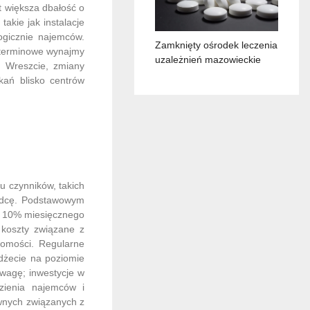
t większa dbałość o
akie jak instalacje
ogicznie najemców.
Zamknięty ośrodek leczenia
oterminowe wynajmy
uzależnień mazowieckie
. Wreszcie, zmiany
kań blisko centrów
u czynników, takich
ządcę. Podstawowym
o 10% miesięcznego
 koszty związane z
homości. Regularne
dżecie na poziomie
wagę; inwestycje w
zienia najemców i
wnych związanych z