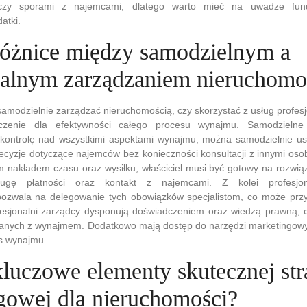
zy sporami z najemcami; dlatego warto mieć na uwadze fun
atki.
 różnice między samodzielnym a
nalnym zarządzaniem nieruchomo
samodzielnie zarządzać nieruchomością, czy skorzystać z usług profes
zenie dla efektywności całego procesu wynajmu. Samodzielne 
ą kontrolę nad wszystkimi aspektami wynajmu; można samodzielnie us
cyzje dotyczące najemców bez konieczności konsultacji z innymi oso
ym nakładem czasu oraz wysiłku; właściciel musi być gotowy na rozw
sługę płatności oraz kontakt z najemcami. Z kolei profesjon
ozwala na delegowanie tych obowiązków specjalistom, co może prz
ofesjonalni zarządcy dysponują doświadczeniem oraz wiedzą prawną, 
zanych z wynajmem. Dodatkowo mają dostęp do narzędzi marketingowyc
es wynajmu.
kluczowe elementy skutecznej str
gowej dla nieruchomości?