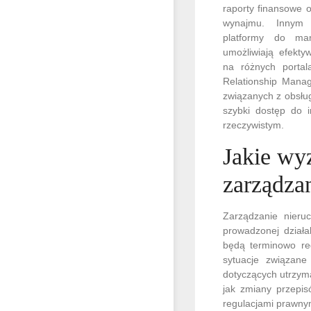
raporty finansowe 
wynajmu. Innym
platformy do mar
umożliwiają efekt
na różnych porta
Relationship Manag
związanych z obsług
szybki dostęp do 
rzeczywistym.
Jakie wy
zarządza
Zarządzanie nieru
prowadzonej działa
będą terminowo reg
sytuacje związan
dotyczących utrzym
jak zmiany przepi
regulacjami prawnym