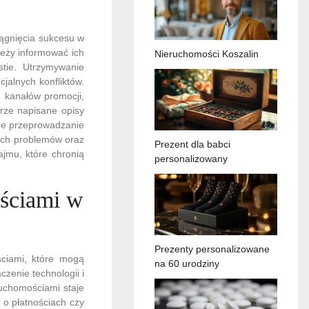
iągnięcia sukcesu w
leży informować ich
Nieruchomości Koszalin
tie. Utrzymywanie
jalnych konfliktów.
 kanałów promocji,
brze napisane opisy
rne przeprowadzanie
zych problemów oraz
Prezent dla babci
jmu, które chronią
personalizowany
ościami w
Prezenty personalizowane
ściami, które mogą
na 60 urodziny
zenie technologii i
uchomościami staje
 o płatnościach czy