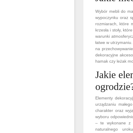
Wybór mebli do mał
wypoczynku oraz sp
rozmiarach, które n
krzesła i stoły, kt
warunki atmosferycz
łatwe w utrzymaniu.
na przechowywanie 
dekoracyjne akcesor
hamak czy leżak mo
Jakie el
ogrodzie
Elementy dekoracy
urządzaniu małego
charakter oraz wyj
wyboru odpowiednic
– te wykonane z 
naturalnego urok