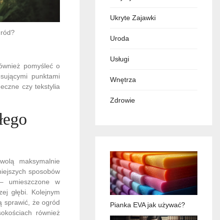
Ukryte Zajawki
gród?
Uroda
Usługi
również pomyśleć o
esującymi punktami
Wnętrza
eczne czy tekstylia
Zdrowie
łego
zwolą maksymalnie
niejszych sposobów
h – umieszczone w
zej głębi. Kolejnym
gą sprawić, że ogród
Pianka EVA jak używać?
sokościach również