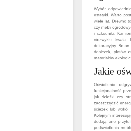
Wybór odpowiednic
estetyki. Warto po
wiele lat. Drewno 
czy mebli ogrodowy
i szkodniki. Kamie
niezwykle trwała
dekoracyjny. Beton
doniczek, płotów 
materiałów ekologic
Jakie oś
Oświetlenie odgr
funkcjonalność prz
jak ścieżki czy s
zaoszczędzić energ
ścieżek lub wokół
Kolejnym interesuj
dodają one przytu
podświetlenia mebl