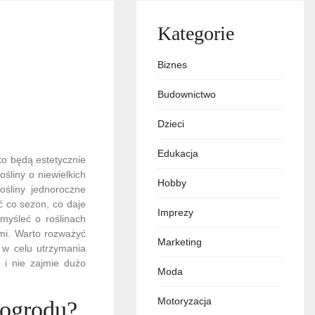
Kategorie
Biznes
Budownictwo
Dzieci
Edukacja
ko będą estetycznie
śliny o niewielkich
Hobby
ośliny jednoroczne
 co sezon, co daje
Imprezy
myśleć o roślinach
mi. Warto rozważyć
Marketing
 w celu utrzymania
k i nie zajmie dużo
Moda
Motoryzacja
 ogrodu?