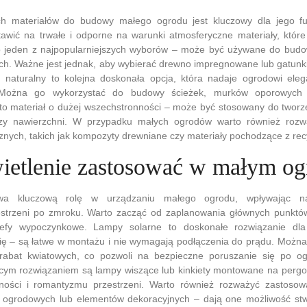
h materiałów do budowy małego ogrodu jest kluczowy dla jego fu
stawić na trwałe i odporne na warunki atmosferyczne materiały, któr
to jeden z najpopularniejszych wyborów – może być używane do budow
ch. Ważne jest jednak, aby wybierać drewno impregnowane lub gatunk
ń naturalny to kolejna doskonała opcja, która nadaje ogrodowi eleg
. Można go wykorzystać do budowy ścieżek, murków oporowych 
 to materiał o dużej wszechstronności – może być stosowany do twor
czy nawierzchni. W przypadku małych ogrodów warto również rozw
znych, takich jak kompozyty drewniane czy materiały pochodzące z rec
wietlenie zastosować w małym og
ywa kluczową rolę w urządzaniu małego ogrodu, wpływając n
estrzeni po zmroku. Warto zacząć od zaplanowania głównych punktów 
trefy wypoczynkowe. Lampy solarne to doskonałe rozwiązanie dl
ię – są łatwe w montażu i nie wymagają podłączenia do prądu. Można
 rabat kwiatowych, co pozwoli na bezpieczne poruszanie się po o
ącym rozwiązaniem są lampy wiszące lub kinkiety montowane na pergo
lności i romantyzmu przestrzeni. Warto również rozważyć zastos
i ogrodowych lub elementów dekoracyjnych – dają one możliwość st