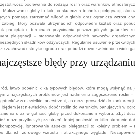
zęstotliwość podlewania do rodzaju roślin oraz warunków atmosferyc
. Mulczowanie gleby to kolejna skuteczna technika pielęgnacji; stos
ących pomaga zatrzymać wilgoć w glebie oraz ogranicza wzrost chw
y zabieg, który pozwala utrzymać ich odpowiedni kształt oraz pob
ak pamiętać o terminach przycinania poszczególnych gatunków ro
lement pielęgnacji – stosowanie odpowiednich nawozów organiczny
 niezbędnych składników odżywczych. Regularne usuwanie przekwitłyc
że zachować estetykę ogrodu oraz pobudzi nowe kwitnienie u wielu ga
najczęstsze błędy przy urządzani
ród, łatwo popełnić kilka typowych błędów, które mogą wpłynąć na j
nym z najczęstszych problemów jest nadmierne zagęszczenie roślin – 
gatunków w niewielkiej przestrzeni, co może prowadzić do konkurencji o
 błędem jest niewłaściwy dobór roślin do warunków panujących w ogro
znienie oraz wilgotność gleby przed dokonaniem wyboru. Zbyt duż
eż może przytłoczyć przestrzeń; lepiej postawić na kilka starannie d
kompozycję. Ignorowanie aspektu pielęgnacji to kolejny problem – 
owe dla ich zdrowego wzrostu i atrakcyjnego wyglądu. Niezapewni