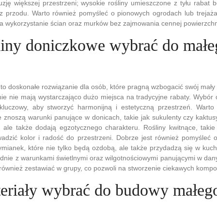
zję większej przestrzeni; wysokie rośliny umieszczone z tyłu rabat b
z przodu. Warto również pomyśleć o pionowych ogrodach lub trejaża
a wykorzystanie ścian oraz murków bez zajmowania cennej powierzchni
śliny doniczkowe wybrać do małe
 to doskonałe rozwiązanie dla osób, które pragną wzbogacić swój mał
nie nie mają wystarczająco dużo miejsca na tradycyjne rabaty. Wybór 
kluczowy, aby stworzyć harmonijną i estetyczną przestrzeń. Wart
ze znoszą warunki panujące w donicach, takie jak sukulenty czy kaktusy
, ale także dodają egzotycznego charakteru. Rośliny kwitnące, takie
dzić kolor i radość do przestrzeni. Dobrze jest również pomyśleć o 
tymianek, które nie tylko będą ozdobą, ale także przydadzą się w kuch
odnie z warunkami świetlnymi oraz wilgotnościowymi panującymi w dan
ównież zestawiać w grupy, co pozwoli na stworzenie ciekawych kompoz
teriały wybrać do budowy małeg