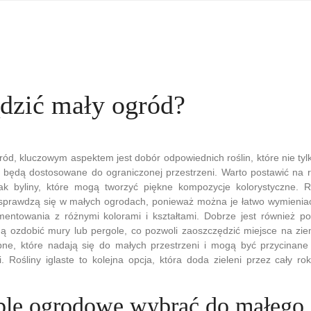
ądzić mały ogród?
ód, kluczowym aspektem jest dobór odpowiednich roślin, które nie tyl
 będą dostosowane do ograniczonej przestrzeni. Warto postawić na ro
jak byliny, które mogą tworzyć piękne kompozycje kolorystyczne. R
sprawdzą się w małych ogrodach, ponieważ można je łatwo wymieniać
entowania z różnymi kolorami i kształtami. Dobrze jest również po
ą ozdobić mury lub pergole, co pozwoli zaoszczędzić miejsce na zie
ne, które nadają się do małych przestrzeni i mogą być przycinane
. Rośliny iglaste to kolejna opcja, która doda zieleni przez cały ro
ble ogrodowe wybrać do małego