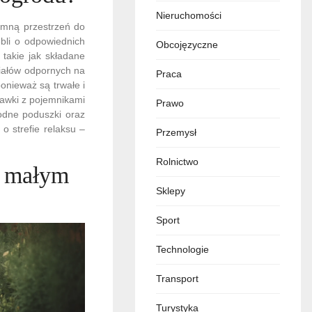
Nieruchomości
jemną przestrzeń do
bli o odpowiednich
Obcojęzyczne
 takie jak składane
riałów odpornych na
Praca
onieważ są trwałe i
ławki z pojemnikami
Prawo
odne poduszki oraz
o strefie relaksu –
Przemysł
Rolnictwo
w małym
Sklepy
Sport
Technologie
Transport
Turystyka