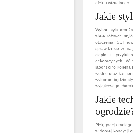
efektu wizualnego.
Jakie sty
Wybór stylu aranżac
wiele różnych styl
otoczenia. Styl no
sprawdzi się w mały
ciepło i przytul
dekoracyjnych. W 
japoński to kolejna
wodne oraz kamienn
wyborem będzie styl
wyjątkowego charak
Jakie te
ogrodzie
Pielęgnacja małego
w dobrej kondycji 