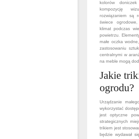
kolorów doniczek
kompozycję wiz
rozwiązaniem są r
świece ogrodowe,
klimat podczas wi
powietrzu. Element
małe oczka wodne,
zastosowaniu sztu
centralnymi w aranż
na meble mogą doda
Jakie tri
ogrodu?
Urządzanie małego
wykorzystać dostęp
jest optyczne po
strategicznych mie
trikiem jest stosowa
będzie wydawał się