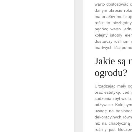
warto dostosować c
danym okresie roku
materiałów mulczuj
roślin to niezbędn
pędów; warto jedn
kolejny istotny e
dostarczy roślinom
martwych liści pomo
Jakie są 
ogrodu?
Urządzając mały og
oraz estetykę. Jed
sadzenia zbyt wielu 
odżywcze. Kolejnym
uwagę na nasłonec
dekoracyjnych równi
niż na chaotyczną 
rośliny jest klucz