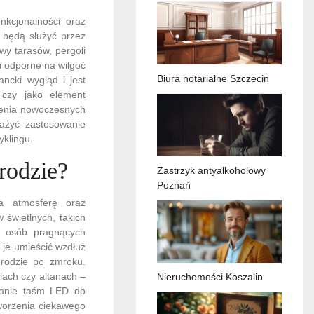
nkcjonalności oraz
e będą służyć przez
y tarasów, pergoli
i odporne na wilgoć
Biura notarialne Szczecin
ancki wygląd i jest
czy jako element
zenia nowoczesnych
ażyć zastosowanie
yklingu.
rodzie?
Zastrzyk antyalkoholowy
Poznań
a atmosferę oraz
świetlnych, takich
a osób pragnących
 je umieścić wzdłuż
grodzie po zmroku.
lach czy altanach –
Nieruchomości Koszalin
owanie taśm LED do
worzenia ciekawego