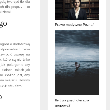
ędą tworzyć tło dla
ch dla pnączy – to
 ziemi.
go
Prawo medyczne Poznań
y ogród o dodatkową
odpowiednich roślin
o zwrócić uwagę na
, które są nie tylko
 jak pelargonie czy
ziołach, takich jak
ni. Ważne jest, aby
ym miejscu. Rośliny
ycji wizualnych.
o
Ile trwa psychoterapia
grupowa?