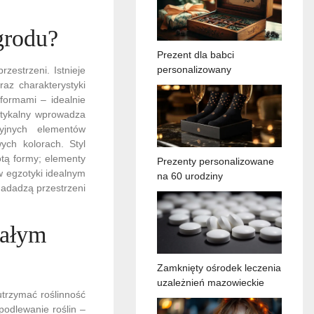
grodu?
Prezent dla babci
personalizowany
zestrzeni. Istnieje
az charakterystyki
 formami – idealnie
ustykalny wprowadza
cyjnych elementów
ych kolorach. Styl
otą formy; elementy
Prezenty personalizowane
w egzotyki idealnym
na 60 urodziny
nadadzą przestrzeni
małym
Zamknięty ośrodek leczenia
uzależnień mazowieckie
trzymać roślinność
podlewanie roślin –