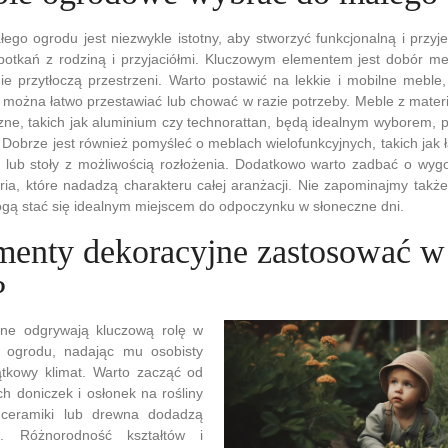
ego ogrodu jest niezwykle istotny, aby stworzyć funkcjonalną i przy
otkań z rodziną i przyjaciółmi. Kluczowym elementem jest dobór me
ie przytłoczą przestrzeni. Warto postawić na lekkie i mobilne meble,
óre można łatwo przestawiać lub chować w razie potrzeby. Meble z mate
ne, takich jak aluminium czy technorattan, będą idealnym wyborem, p
 Dobrze jest również pomyśleć o meblach wielofunkcyjnych, takich jak 
lub stoły z możliwością rozłożenia. Dodatkowo warto zadbać o wyg
ia, które nadadzą charakteru całej aranżacji. Nie zapominajmy także 
gą stać się idealnym miejscem do odpoczynku w słoneczne dni.
ementy dekoracyjne zastosować 
?
jne odgrywają kluczową rolę w
 ogrodu, nadając mu osobisty
ątkowy klimat. Warto zacząć od
h doniczek i osłonek na rośliny
ceramiki lub drewna dodadzą
u. Różnorodność kształtów i