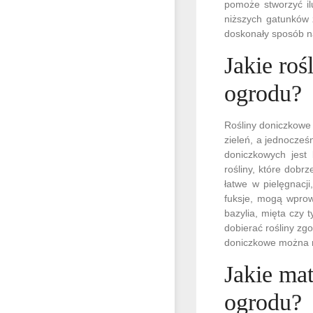
pomoże stworzyć ilu
niższych gatunków 
doskonały sposób n
Jakie ro
ogrodu?
Rośliny doniczkowe
zieleń, a jednocześ
doniczkowych jest 
rośliny, które dobr
łatwe w pielęgnacji
fuksje, mogą wprowa
bazylia, mięta czy 
dobierać rośliny zg
doniczkowe można r
Jakie ma
ogrodu?