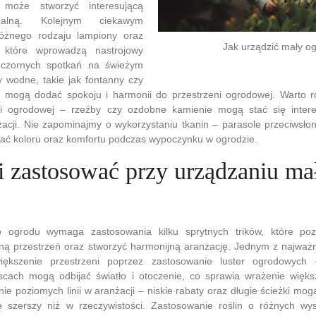
 może stworzyć interesującą
ualną. Kolejnym ciekawym
óżnego rodzaju lampiony oraz
Jak urządzić mały o
 które wprowadzą nastrojowy
eczornych spotkań na świeżym
y wodne, takie jak fontanny czy
 mogą dodać spokoju i harmonii do przestrzeni ogrodowej. Warto 
ki ogrodowej – rzeźby czy ozdobne kamienie mogą stać się inter
acji. Nie zapominajmy o wykorzystaniu tkanin – parasole przeciwsłon
ć koloru oraz komfortu podczas wypoczynku w ogrodzie.
ki zastosować przy urządzaniu ma
 ogrodu wymaga zastosowania kilku sprytnych trików, które po
ną przestrzeń oraz stworzyć harmonijną aranżację. Jednym z najważ
większenie przestrzeni poprzez zastosowanie luster ogrodowyc
jscach mogą odbijać światło i otoczenie, co sprawia wrażenie więks
nie poziomych linii w aranżacji – niskie rabaty oraz długie ścieżki mo
 szerszy niż w rzeczywistości. Zastosowanie roślin o różnych wy