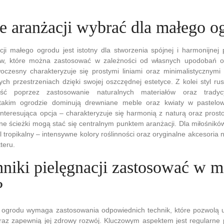
le aranżacji wybrać dla małego o
ji małego ogrodu jest istotny dla stworzenia spójnej i harmonijnej pr
ów, które można zastosować w zależności od własnych upodobań or
woczesny charakteryzuje się prostymi liniami oraz minimalistycznymi
ch przestrzeniach dzięki swojej oszczędnej estetyce. Z kolei styl r
ność poprzez zastosowanie naturalnych materiałów oraz trady
takim ogrodzie dominują drewniane meble oraz kwiaty w pastelow
 interesująca opcja – charakteryzuje się harmonią z naturą oraz prost
e ścieżki mogą stać się centralnym punktem aranżacji. Dla miłośnikó
 tropikalny – intensywne kolory roślinności oraz oryginalne akcesoria 
teru.
chniki pielęgnacji zastosować w 
?
 ogrodu wymaga zastosowania odpowiednich technik, które pozwolą u
oraz zapewnią jej zdrowy rozwój. Kluczowym aspektem jest regularne 