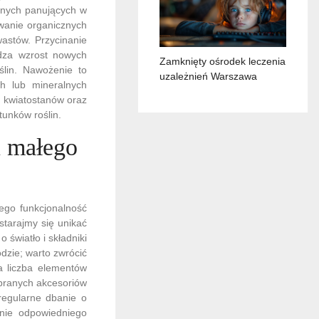
znych panujących w
owanie organicznych
astów. Przycinanie
udza wzrost nowych
Zamknięty ośrodek leczenia
ślin. Nawożenie to
uzależnień Warszawa
ch lub mineralnych
h kwiatostanów oraz
tunków roślin.
u małego
ego funkcjonalność
starajmy się unikać
 światło i składniki
dzie; warto zwrócić
a liczba elementów
obranych akcesoriów
regularne dbanie o
enie odpowiedniego