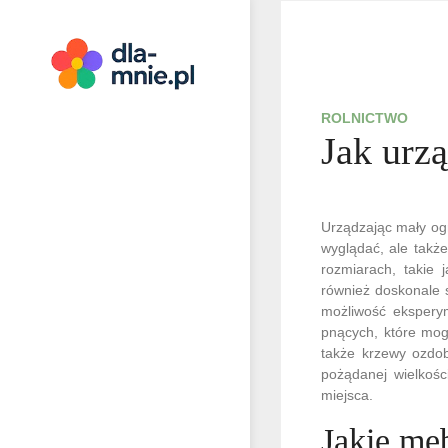
Skip
to
content
Dla mnie
ROLNICTWO
Jak urz
Urządzając mały ogr
wyglądać, ale także
rozmiarach, takie 
również doskonale 
możliwość eksperym
pnących, które mog
także krzewy ozdob
pożądanej wielkości
miejsca.
Jakie me