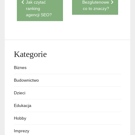
Nawigacja
Jak czytać
Bezglutenowe
ranking
co to znaczy?
wpisu
agencji SEO?
Kategorie
Biznes
Budownictwo
Dzieci
Edukacja
Hobby
Imprezy