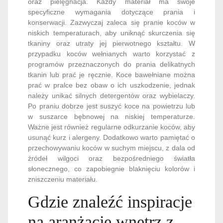
oraz pielęgnacja. Każdy materiał ma swoje
specyficzne wymagania dotyczące prania i
konserwacji. Zazwyczaj zaleca się pranie koców w
niskich temperaturach, aby uniknąć skurczenia się
tkaniny oraz utraty jej pierwotnego kształtu. W
przypadku koców wełnianych warto korzystać z
programów przeznaczonych do prania delikatnych
tkanin lub prać je ręcznie. Koce bawełniane można
prać w pralce bez obaw o ich uszkodzenie, jednak
należy unikać silnych detergentów oraz wybielaczy.
Po praniu dobrze jest suszyć koce na powietrzu lub
w suszarce bębnowej na niskiej temperaturze.
Ważne jest również regularne odkurzanie koców, aby
usunąć kurz i alergeny. Dodatkowo warto pamiętać o
przechowywaniu koców w suchym miejscu, z dala od
źródeł wilgoci oraz bezpośredniego światła
słonecznego, co zapobiegnie blaknięciu kolorów i
zniszczeniu materiału.
Gdzie znaleźć inspiracje
na aranżację wnętrz z