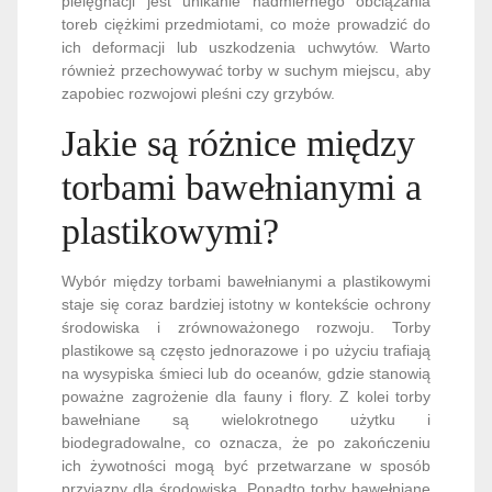
pielęgnacji jest unikanie nadmiernego obciążania
toreb ciężkimi przedmiotami, co może prowadzić do
ich deformacji lub uszkodzenia uchwytów. Warto
również przechowywać torby w suchym miejscu, aby
zapobiec rozwojowi pleśni czy grzybów.
Jakie są różnice między
torbami bawełnianymi a
plastikowymi?
Wybór między torbami bawełnianymi a plastikowymi
staje się coraz bardziej istotny w kontekście ochrony
środowiska i zrównoważonego rozwoju. Torby
plastikowe są często jednorazowe i po użyciu trafiają
na wysypiska śmieci lub do oceanów, gdzie stanowią
poważne zagrożenie dla fauny i flory. Z kolei torby
bawełniane są wielokrotnego użytku i
biodegradowalne, co oznacza, że po zakończeniu
ich żywotności mogą być przetwarzane w sposób
przyjazny dla środowiska. Ponadto torby bawełniane