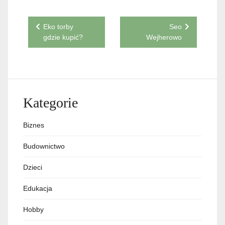
Nawigacja
Eko torby
Seo
gdzie kupić?
Wejherowo
wpisu
Kategorie
Biznes
Budownictwo
Dzieci
Edukacja
Hobby