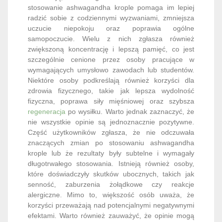
Wielu z nich zgłasza również zwiększoną
koncentrację i lepszą pamięć, co jest szczególnie
cenione przez osoby pracujące w wymagających
umysłowo zawodach lub studentów. Niektóre osoby
podkreślają również korzyści dla zdrowia fizycznego,
takie jak lepsza wydolność fizyczna, poprawa siły
mięśniowej oraz szybsza
regeneracja
po wysiłku.
Warto jednak zaznaczyć, że nie wszystkie opinie są
jednoznacznie pozytywne. Część użytkowników
zgłasza, że nie odczuwała znaczących zmian po
stosowaniu ashwagandha krople lub że rezultaty były
subtelne i wymagały długotrwałego stosowania.
Istnieją również osoby, które doświadczyły skutków
ubocznych, takich jak senność, zaburzenia
żołądkowe czy reakcje alergiczne. Mimo to,
większość osób uważa, że korzyści przeważają nad
potencjalnymi negatywnymi efektami. Warto również
zauważyć, że opinie mogą się różnić w zależności od
marki oraz jakości stosowanego ekstraktu, co
sugeruje, że wybór odpowiedniego produktu może
mieć istotny wpływ na efektywność suplementacji. Z