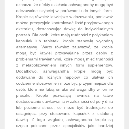
ekstraktu, dostosowując dawkę do indywidualnych
potrzeb. Dla osób, które mają trudności z połykaniem
kapsułek lub tabletek, krople stanowią wygodną
alternatywę. Warto również zauważyć, że krople
mogą być łatwiej przyswajalne przez osoby z
problemami trawiennymi, które mogą mieć trudności
z metabolizowaniem innych form suplementów.
Dodatkowo, ashwagandha krople mogą być
dodawane do różnych napojów, co ułatwia ich
codzienne stosowanie i może być przyjemniejsze dla
osób, które nie lubią smaku ashwagandhy w formie
proszku. Krople pozwalają również na łatwe
dostosowanie dawkowania w zależności od pory dnia
lub poziomu stresu, co może być trudniejsze do
osiągnięcia przy stosowaniu kapsułek z ustaloną
dawką. Z tego względu, ashwagandha krople są
często polecane przez specjalistów jako bardziej
elastyczna i efektywna forma suplementacji. Warto
jednak pamiętać, że efektywność kropli zależy
również od jakości ekstraktu, dlatego ważne jest, aby
wybierać produkty od zaufanych producentów, którzy