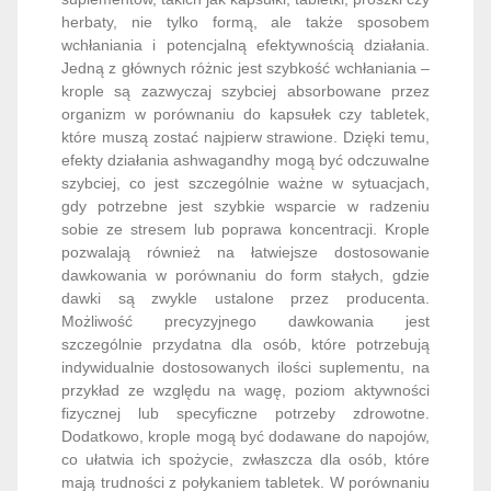
organizm w porównaniu do kapsułek czy tabletek,
które muszą zostać najpierw strawione. Dzięki temu,
efekty działania ashwagandhy mogą być odczuwalne
szybciej, co jest szczególnie ważne w sytuacjach,
gdy potrzebne jest szybkie wsparcie w radzeniu
sobie ze stresem lub poprawa koncentracji. Krople
pozwalają również na łatwiejsze dostosowanie
dawkowania w porównaniu do form stałych, gdzie
dawki są zwykle ustalone przez producenta.
Możliwość precyzyjnego dawkowania jest
szczególnie przydatna dla osób, które potrzebują
indywidualnie dostosowanych ilości suplementu, na
przykład ze względu na wagę, poziom aktywności
fizycznej lub specyficzne potrzeby zdrowotne.
Dodatkowo, krople mogą być dodawane do napojów,
co ułatwia ich spożycie, zwłaszcza dla osób, które
mają trudności z połykaniem tabletek. W porównaniu
do proszków, krople mają tę zaletę, że są bardziej
dyskretne i łatwiejsze w użyciu – nie wymagają
mieszania i mogą być łatwo przenoszone, co czyni je
wygodnym wyborem dla osób aktywnych. Z kolei