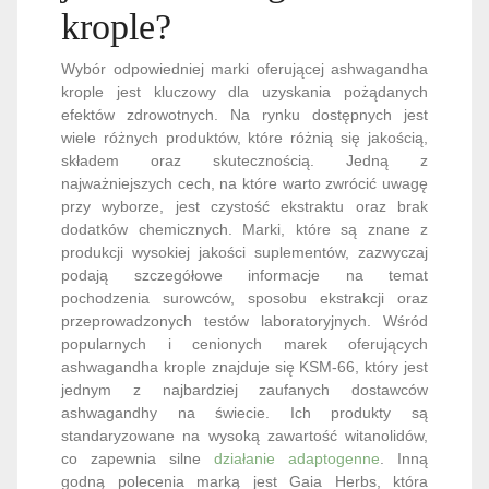
krople jest kluczowy dla uzyskania pożądanych
efektów zdrowotnych. Na rynku dostępnych jest
wiele różnych produktów, które różnią się jakością,
składem oraz skutecznością. Jedną z
najważniejszych cech, na które warto zwrócić uwagę
przy wyborze, jest czystość ekstraktu oraz brak
dodatków chemicznych. Marki, które są znane z
produkcji wysokiej jakości suplementów, zazwyczaj
podają szczegółowe informacje na temat
pochodzenia surowców, sposobu ekstrakcji oraz
przeprowadzonych testów laboratoryjnych. Wśród
popularnych i cenionych marek oferujących
ashwagandha krople znajduje się KSM-66, który jest
jednym z najbardziej zaufanych dostawców
ashwagandhy na świecie. Ich produkty są
standaryzowane na wysoką zawartość witanolidów,
co zapewnia silne
działanie adaptogenne
. Inną
godną polecenia marką jest Gaia Herbs, która
oferuje ashwagandha krople wyprodukowane z
certyfikowanych, organicznych surowców, co
gwarantuje ich czystość i bezpieczeństwo
stosowania. Również Now Foods jest marką, która