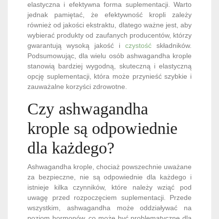
gwarantują wysoką jakość i
czystość
składników.
Podsumowując, dla wielu osób ashwagandha krople
stanowią bardziej wygodną, skuteczną i elastyczną
opcję suplementacji, która może przynieść szybkie i
zauważalne korzyści zdrowotne.
Czy ashwagandha
krople są odpowiednie
dla każdego?
Ashwagandha krople, chociaż powszechnie uważane
za bezpieczne, nie są odpowiednie dla każdego i
istnieje kilka czynników, które należy wziąć pod
uwagę przed rozpoczęciem suplementacji. Przede
wszystkim, ashwagandha może oddziaływać na
poziom hormonów, co może być problematyczne dla
osób z zaburzeniami tarczycy lub innymi
schorzeniami hormonalnymi. Osoby przyjmujące leki
na tarczycę powinny skonsultować się z lekarzem
przed rozpoczęciem stosowania ashwagandha