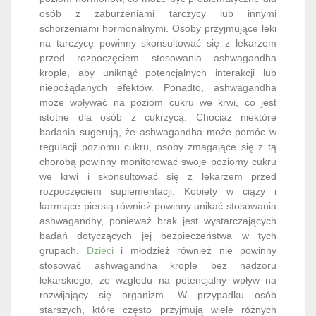
krople, aby uniknąć potencjalnych interakcji lub
niepożądanych efektów. Ponadto, ashwagandha
może wpływać na poziom cukru we krwi, co jest
istotne dla osób z cukrzycą. Chociaż niektóre
badania sugerują, że ashwagandha może pomóc w
regulacji poziomu cukru, osoby zmagające się z tą
chorobą powinny monitorować swoje poziomy cukru
we krwi i skonsultować się z lekarzem przed
rozpoczęciem suplementacji. Kobiety w ciąży i
karmiące piersią również powinny unikać stosowania
ashwagandhy, ponieważ brak jest wystarczających
badań dotyczących jej bezpieczeństwa w tych
grupach.
Dzieci
i młodzież również nie powinny
stosować ashwagandha krople bez nadzoru
lekarskiego, ze względu na potencjalny wpływ na
rozwijający się organizm. W przypadku osób
starszych, które często przyjmują wiele różnych
leków, istnieje ryzyko interakcji z innymi
suplementami lub lekami. Dlatego ważne jest, aby
przed rozpoczęciem stosowania ashwagandha
krople skonsultować się z lekarzem, szczególnie jeśli