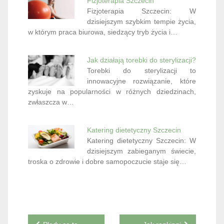
Jak działają torebki do sterylizacji?
Torebki do sterylizacji to
innowacyjne rozwiązanie, które
zyskuje na popularności w różnych dziedzinach,
zwłaszcza w…
Katering dietetyczny Szczecin
Katering dietetyczny Szczecin: W
dzisiejszym zabieganym świecie,
troska o zdrowie i dobre samopoczucie staje się…
Nawigacja
Pledy co to
Jak rankingi
jest?
agencji SEO
wpisu
pomagają
firmom na