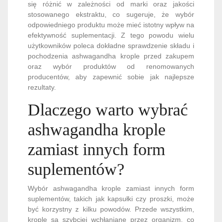
tego powodu wielu użytkowników poleca dokładne
sprawdzenie składu i pochodzenia ashwagandha
krople przed zakupem oraz wybór produktów od
renomowanych producentów, aby zapewnić sobie jak
najlepsze rezultaty.
Dlaczego warto wybrać
ashwagandha krople
zamiast innych form
suplementów?
Wybór ashwagandha krople zamiast innych form
suplementów, takich jak kapsułki czy proszki, może
być korzystny z kilku powodów. Przede wszystkim,
krople są szybciej wchłaniane przez organizm, co
oznacza, że efekty działania ashwagandhy mogą być
odczuwalne szybciej w porównaniu do innych form.
Krople są również łatwiejsze w dozowaniu, ponieważ
można precyzyjnie kontrolować ilość przyjmowanego