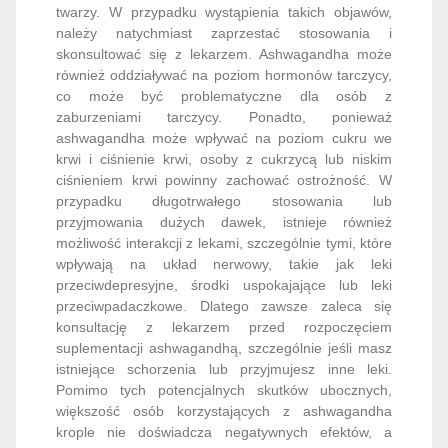
twarzy. W przypadku wystąpienia takich objawów,
należy natychmiast zaprzestać stosowania i
skonsultować się z lekarzem. Ashwagandha może
również oddziaływać na poziom hormonów tarczycy,
co może być problematyczne dla osób z
zaburzeniami tarczycy. Ponadto, ponieważ
ashwagandha może wpływać na poziom cukru we
krwi i ciśnienie krwi, osoby z cukrzycą lub niskim
ciśnieniem krwi powinny zachować ostrożność. W
przypadku długotrwałego stosowania lub
przyjmowania dużych dawek, istnieje również
możliwość interakcji z lekami, szczególnie tymi, które
wpływają na układ nerwowy, takie jak leki
przeciwdepresyjne, środki uspokajające lub leki
przeciwpadaczkowe. Dlatego zawsze zaleca się
konsultację z lekarzem przed rozpoczęciem
suplementacji ashwagandhą, szczególnie jeśli masz
istniejące schorzenia lub przyjmujesz inne leki.
Pomimo tych potencjalnych skutków ubocznych,
większość osób korzystających z ashwagandha
krople nie doświadcza negatywnych efektów, a