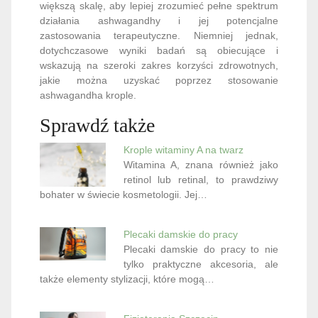
wskazują na szeroki zakres korzyści zdrowotnych,
jakie można uzyskać poprzez stosowanie
ashwagandha krople.
Sprawdź także
Krople witaminy A na twarz
Witamina A, znana również jako
retinol lub retinal, to prawdziwy
bohater w świecie kosmetologii. Jej…
Plecaki damskie do pracy
Plecaki damskie do pracy to nie
tylko praktyczne akcesoria, ale
także elementy stylizacji, które mogą…
Fizjoterapia Szczecin
Fizjoterapia Szczecin: W
dzisiejszym szybkim tempie życia,
w którym praca biurowa, siedzący tryb życia i…