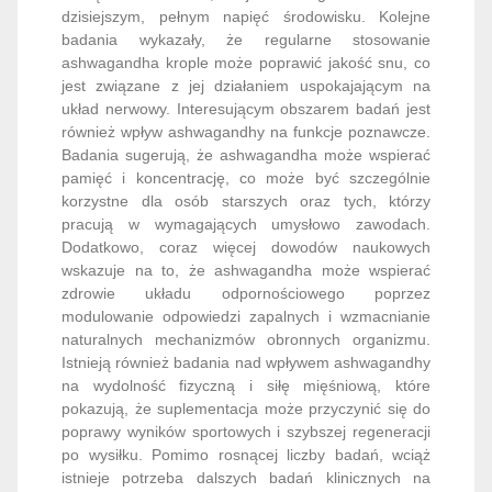
układ nerwowy. Interesującym obszarem badań jest
również wpływ ashwagandhy na funkcje poznawcze.
Badania sugerują, że ashwagandha może wspierać
pamięć i koncentrację, co może być szczególnie
korzystne dla osób starszych oraz tych, którzy
pracują w wymagających umysłowo zawodach.
Dodatkowo, coraz więcej dowodów naukowych
wskazuje na to, że ashwagandha może wspierać
zdrowie układu odpornościowego poprzez
modulowanie odpowiedzi zapalnych i wzmacnianie
naturalnych mechanizmów obronnych organizmu.
Istnieją również badania nad wpływem ashwagandhy
na wydolność fizyczną i siłę mięśniową, które
pokazują, że suplementacja może przyczynić się do
poprawy wyników sportowych i szybszej regeneracji
po wysiłku. Pomimo rosnącej liczby badań, wciąż
istnieje potrzeba dalszych badań klinicznych na
większą skalę, aby lepiej zrozumieć pełne spektrum
działania ashwagandhy i jej potencjalne
zastosowania terapeutyczne. Niemniej jednak,
dotychczasowe wyniki badań są obiecujące i