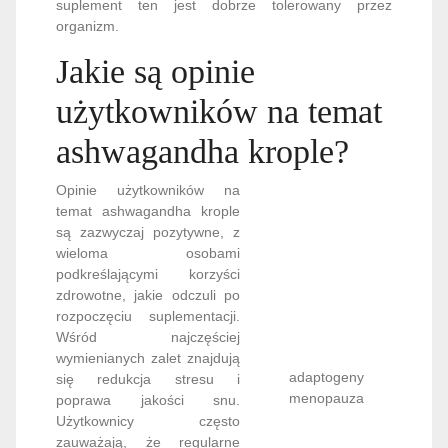
suplement ten jest dobrze tolerowany przez
organizm.
Jakie są opinie
użytkowników na temat
ashwagandha krople?
Opinie użytkowników na
temat ashwagandha krople
są zazwyczaj pozytywne, z
adaptogeny
wieloma osobami
menopauza
podkreślającymi korzyści
zdrowotne, jakie odczuli po
rozpoczęciu suplementacji.
Wśród najczęściej wymienianych zalet znajdują się
redukcja stresu i poprawa jakości snu. Użytkownicy
często zauważają, że regularne stosowanie
ashwagandha krople pomaga im lepiej radzić sobie z
codziennymi wyzwaniami, zmniejsza uczucie
niepokoju oraz poprawia ogólne samopoczucie.