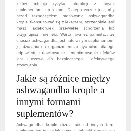
masz jakiekolwiek przewlekłe schorzenia lub
przyjmujesz inne leki. Warto również pamiętać, że
chociaż ashwagandha jest naturalnym suplementem,
jej działanie na organizm może być silne, dlatego
odpowiednie dawkowanie i monitorowanie efektów
jest kluczowe dla bezpiecznego i efektywnego
stosowania.
Jakie są różnice między
ashwagandha krople a
innymi formami
suplementów?
Ashwagandha krople różnią się od innych form
suplementów, takich jak kapsułki, tabletki, proszki czy
herbaty, nie tylko formą, ale także sposobem
wchłaniania i potencjalną efektywnością działania.
Jedną z głównych różnic jest szybkość wchłaniania –
krople są zazwyczaj szybciej absorbowane przez