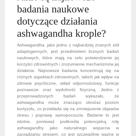
ashwagandha krople?
Ashwagandha, jako jedno z najbardziej znanych ziół
adaptogennych, jest przedmiotem licznych badań
naukowych, które mają na celu potwierdzenie jej
korzyści zdrowotnych i zrozumienie mechanizmów jej
działania. Najnowsze badania koncentrują się na
różnych aspektach zdrowotnych, takich jak wpływ na
zdrowie psychiczne, układ odpornościowy, funkcje
poznawcze oraz wydolność fizyczną. Jedno z
przeprowadzonych badań wykazało, że
ashwagandha może znacząco obniżać poziom
kortyzolu, co przekłada się na zmniejszenie objawów
stresu i poprawę samopoczucia. Badanie to jest
istotne, ponieważ podkreśla potencjalną rolę
ashwagandhy jako naturalnego wsparcia w
zarządzaniu stresem, co jest szczególnie ważne w
dzisiejszym, pełnym napięć środowisku. Kolejne
badania wykazały, że regularne stosowanie
ashwagandha krople może poprawić jakość snu, co
jest związane z jej działaniem uspokajającym na