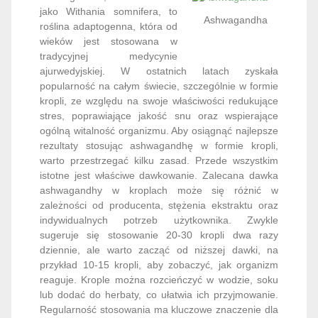
jako Withania somnifera, to
Ashwagandha
roślina adaptogenna, która od
wieków jest stosowana w
tradycyjnej medycynie
ajurwedyjskiej. W ostatnich latach zyskała
popularność na całym świecie, szczególnie w formie
kropli, ze względu na swoje właściwości redukujące
stres, poprawiające jakość snu oraz wspierające
ogólną witalność organizmu. Aby osiągnąć najlepsze
rezultaty stosując ashwagandhę w formie kropli,
warto przestrzegać kilku zasad. Przede wszystkim
istotne jest właściwe dawkowanie. Zalecana dawka
ashwagandhy w kroplach może się różnić w
zależności od producenta, stężenia ekstraktu oraz
indywidualnych potrzeb użytkownika. Zwykle
sugeruje się stosowanie 20-30 kropli dwa razy
dziennie, ale warto zacząć od niższej dawki, na
przykład 10-15 kropli, aby zobaczyć, jak organizm
reaguje. Krople można rozcieńczyć w wodzie, soku
lub dodać do herbaty, co ułatwia ich przyjmowanie.
Regularność stosowania ma kluczowe znaczenie dla