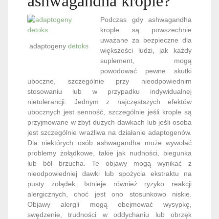
ashwagandha krople?
Podczas gdy ashwagandha
krople są powszechnie
uważane za bezpieczne dla
adaptogeny
detoks
większości ludzi, jak każdy
suplement, mogą
powodować pewne skutki
uboczne, szczególnie przy nieodpowiednim
stosowaniu lub w przypadku indywidualnej
nietolerancji. Jednym z najczęstszych efektów
ubocznych jest senność, szczególnie jeśli krople są
przyjmowane w zbyt dużych dawkach lub jeśli osoba
jest szczególnie wrażliwa na działanie adaptogenów.
Dla niektórych osób ashwagandha może wywołać
problemy żołądkowe, takie jak nudności, biegunka
lub ból brzucha. Te objawy mogą wynikać z
nieodpowiedniej dawki lub spożycia ekstraktu na
pusty żołądek. Istnieje również ryzyko reakcji
alergicznych, choć jest ono stosunkowo niskie.
Objawy alergii mogą obejmować wysypkę,
swędzenie, trudności w oddychaniu lub obrzęk