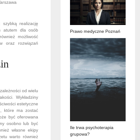
Warszawa
szybką realizację
ym atutem dla osób
Prawo medyczne Poznań
również możliwość
ów oraz rozwiązań
in
zależności od wielu
akości. Wykładziny
ściwości estetyczne
, które ma zostać
może być oferowana
any osobno lub być
Ile trwa psychoterapia
wnież własne ekipy
grupowa?
żetu warto również