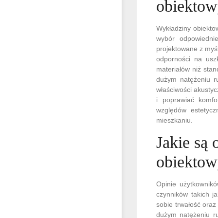
obiekto
Wykładziny obiekto
wybór odpowiednie
projektowane z myś
odporności na usz
materiałów niż sta
dużym natężeniu ru
właściwości akustyc
i poprawiać komfo
względów estetycz
mieszkaniu.
Jakie są
obiektow
Opinie użytkownik
czynników takich j
sobie trwałość oraz
dużym natężeniu ru