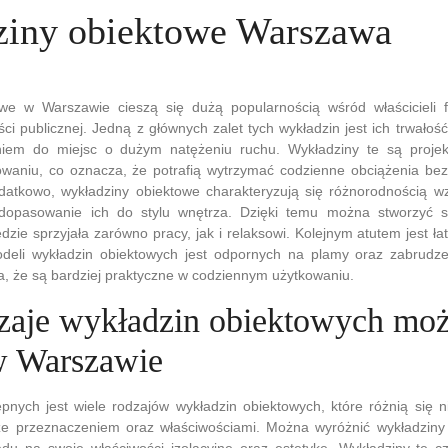
iny obiektowe Warszawa
we w Warszawie cieszą się dużą popularnością wśród właścicieli fir
ci publicznej. Jedną z głównych zalet tych wykładzin jest ich trwałość
niem do miejsc o dużym natężeniu ruchu. Wykładziny te są proje
waniu, co oznacza, że potrafią wytrzymać codzienne obciążenia bez 
odatkowo, wykładziny obiektowe charakteryzują się różnorodnością w
dopasowanie ich do stylu wnętrza. Dzięki temu można stworzyć s
ędzie sprzyjała zarówno pracy, jak i relaksowi. Kolejnym atutem jest ł
odeli wykładzin obiektowych jest odpornych na plamy oraz zabrudzen
ia, że są bardziej praktyczne w codziennym użytkowaniu.
dzaje wykładzin obiektowych mo
w Warszawie
nych jest wiele rodzajów wykładzin obiektowych, które różnią się n
że przeznaczeniem oraz właściwościami. Można wyróżnić wykładziny t
du na swoje właściwości izolacyjne oraz estetykę. Wykładziny te cz