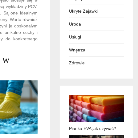
 są wykładziny PCV,
Ukryte Zajawki
e. Są one idealnym
niony. Warto również
Uroda
zyni je doskonałym
e unikalne cechy i
Usługi
iny do konkretnego
Wnętrza
e w
Zdrowie
Pianka EVA jak używać?