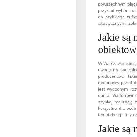
powszechnym błędem
przykład wybór ma
do szybkiego zużyc
akustycznych i izol
Jakie są
obiektow
W Warszawie istniej
uwagę na specjali
producentów. Taki
materiałów przed d
jest wygodnym roz
domu. Warto równi
szybką realizację
korzystne dla osób
temat danej firmy c
Jakie są