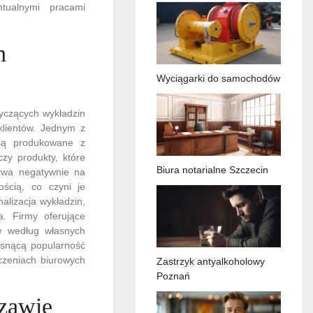
tualnymi pracami
h
Wyciągarki do samochodów
yczących wykładzin
klientów. Jednym z
 są produkowane z
czy produkty, które
Biura notarialne Szczecin
ływa negatywnie na
ością, co czyni je
alizacja wykładzin,
a. Firmy oferujące
w według własnych
osnącą popularność
czeniach biurowych
Zastrzyk antyalkoholowy
Poznań
zawie