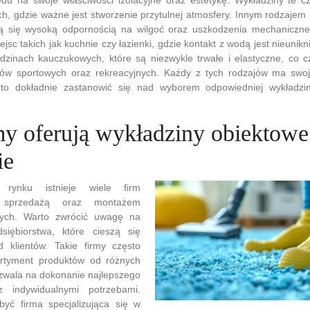
ch, gdzie ważne jest stworzenie przytulnej atmosfery. Innym rodzajem
ją się wysoką odpornością na wilgoć oraz uszkodzenia mechaniczn
jsc takich jak kuchnie czy łazienki, gdzie kontakt z wodą jest nieunik
zinach kauczukowych, które są niezwykle trwałe i elastyczne, co c
ów sportowych oraz rekreacyjnych. Każdy z tych rodzajów ma swoj
arto dokładnie zastanowić się nad wyborem odpowiedniej wykładz
rmy oferują wykładziny obiektow
ie
rynku istnieje wiele firm
ę sprzedażą oraz montażem
wych. Warto zwrócić uwagę na
iębiorstwa, które cieszą się
 klientów. Takie firmy często
ortyment produktów od różnych
zwala na dokonanie najlepszego
 indywidualnymi potrzebami.
yć firma specjalizująca się w