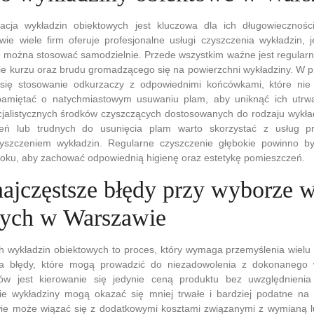
nacja wykładzin obiektowych jest kluczowa dla ich długowiecznoś
wie wiele firm oferuje profesjonalne usługi czyszczenia wykładzin,
e można stosować samodzielnie. Przede wszystkim ważne jest regularn
ie kurzu oraz brudu gromadzącego się na powierzchni wykładziny. W 
 się stosowanie odkurzaczy z odpowiednimi końcówkami, które nie
amiętać o natychmiastowym usuwaniu plam, aby uniknąć ich utrwa
alistycznych środków czyszczących dostosowanych do rodzaju wykła
eń lub trudnych do usunięcia plam warto skorzystać z usług pro
zyszczeniem wykładzin. Regularne czyszczenie głębokie powinno 
 roku, aby zachować odpowiednią higienę oraz estetykę pomieszczeń.
 najczęstsze błędy przy wyborze 
ych w Warszawie
 wykładzin obiektowych to proces, który wymaga przemyślenia wielu 
ia błędy, które mogą prowadzić do niezadowolenia z dokonanego
dów jest kierowanie się jedynie ceną produktu bez uwzględnienia
ie wykładziny mogą okazać się mniej trwałe i bardziej podatne na
wie może wiązać się z dodatkowymi kosztami związanymi z wymianą 