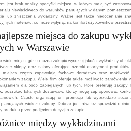
 jest brak analizy specyfiki miejsca, w którym mają być zastosow
teriału niewłaściwego do warunków panujących w danym pomieszcze
ia lub zniszczenia wykładziny. Ważne jest także niedocenianie zna
acyjnych materiału, co może wpłynąć na komfort użytkowników przestrze
 najlepsze miejsca do zakupu wyk
ych w Warszawie
e wiele miejsc, gdzie można zakupić wysokiej jakości wykładziny obiek
styczne sklepy oraz salony oferujące szeroki asortyment produkt
e miejsca często zapewniają fachowe doradztwo oraz możliwość 
okonaniem zakupu. Wiele firm oferuje także możliwość zamówienia wy
wiązaniem dla osób zabieganych lub tych, które preferują zakupy
eż poszukać lokalnych dostawców, którzy mogą zaproponować konku
 zamówień. Często organizują oni promocje lub wyprzedaże sezo
 planujących większe zakupy. Dobrze jest również sprawdzić opinie 
zy produktu przed podjęciem decyzji o zakupie.
 różnice między wykładzinami