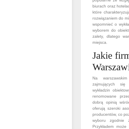
biurach oraz hotela
które charakteryzu
rozwiązaniem do mie
wspomnieć o wykład
wyborem do obiekt
zalety, dlatego w
miejsca.
Jakie fi
Warszaw
Na warszawskim 
zajmujących si
wykładzin obiekto
renomowane przeds
dobrą opinią wśród
oferują szeroki as
producentów, co po
wyboru zgodnie z
Przykładem może b