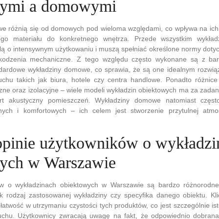
wymi a domowymi
we różnią się od domowych pod wieloma względami, co wpływa na ich
go materiału do konkretnego wnętrza. Przede wszystkim wykład
lą o intensywnym użytkowaniu i muszą spełniać określone normy dotyc
kodzenia mechaniczne. Z tego względu często wykonane są z bard
ndardowe wykładziny domowe, co sprawia, że są one idealnym rozwią
chu takich jak biura, hotele czy centra handlowe. Ponadto różnice
zne oraz izolacyjne – wiele modeli wykładzin obiektowych ma za zada
rt akustyczny pomieszczeń. Wykładziny domowe natomiast częst
nych i komfortowych – ich celem jest stworzenie przytulnej atm
 opinie użytkowników o wykładzi
ych w Warszawie
ów o wykładzinach obiektowych w Warszawie są bardzo różnorodne
ak rodzaj zastosowanej wykładziny czy specyfika danego obiektu. Kl
 łatwość w utrzymaniu czystości tych produktów, co jest szczególnie is
chu. Użytkownicy zwracają uwagę na fakt, że odpowiednio dobrana 