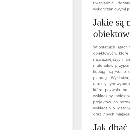
uwzględnić doda
wykończeniowymi p
Jakie są
obiektow
W ostatnich latach
obiektowych, które
najważniejszych t
materiałów przyjaz
kupują, są wolne o
planetę. Wykładzin
atrakcyjnym wyborem
która pozwala na 
wykładziny obiekt
projektów, co pozw
wykładzin o właści
oraz innych miejsca
Jak dbać