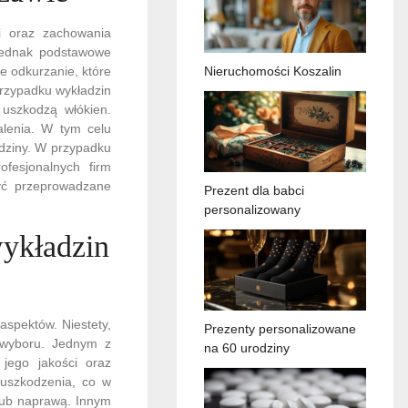
ci oraz zachowania
 jednak podstawowe
e odkurzanie, które
Nieruchomości Koszalin
przypadku wykładzin
 uszkodzą włókien.
lenia. W tym celu
dziny. W przypadku
fesjonalnych firm
być przeprowadzane
Prezent dla babci
personalizowany
wykładzin
aspektów. Niestety,
Prezenty personalizowane
 wyboru. Jednym z
na 60 urodziny
 jego jakości oraz
 uszkodzenia, co w
lub naprawą. Innym