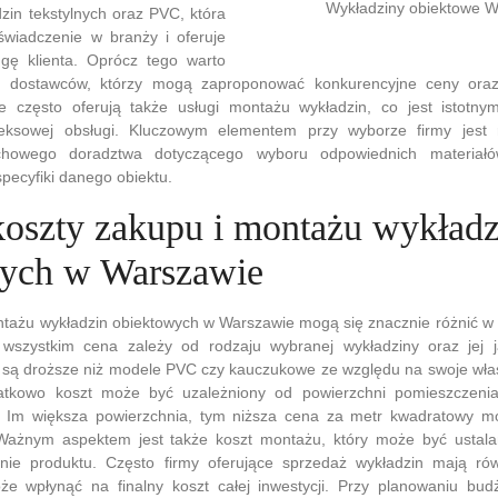
Wykładziny obiektowe 
zin tekstylnych oraz PVC, która
wiadczenie w branży i oferuje
gę klienta. Oprócz tego warto
h dostawców, którzy mogą zaproponować konkurencyjne ceny oraz 
e często oferują także usługi montażu wykładzin, co jest istotn
eksowej obsługi. Kluczowym elementem przy wyborze firmy jest 
achowego doradztwa dotyczącego wyboru odpowiednich materiał
pecyfiki danego obiektu.
 koszty zakupu i montażu wykładz
ych w Warszawie
ntażu wykładzin obiektowych w Warszawie mogą się znacznie różnić w 
wszystkim cena zależy od rodzaju wybranej wykładziny oraz jej j
j są droższe niż modele PVC czy kauczukowe ze względu na swoje wła
atkowo koszt może być uzależniony od powierzchni pomieszczenia
ą. Im większa powierzchnia, tym niższa cena za metr kwadratowy 
Ważnym aspektem jest także koszt montażu, który może być ustal
nie produktu. Często firmy oferujące sprzedaż wykładzin mają ró
 wpłynąć na finalny koszt całej inwestycji. Przy planowaniu bud