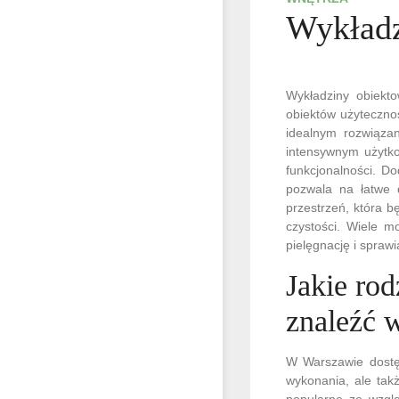
Wykładz
Wykładziny obiekto
obiektów użytecznoś
idealnym rozwiąza
intensywnym użytko
funkcjonalności. D
pozwala na łatwe 
przestrzeń, która b
czystości. Wiele m
pielęgnację i spraw
Jakie ro
znaleźć 
W Warszawie dostęp
wykonania, ale tak
popularne ze wzglę