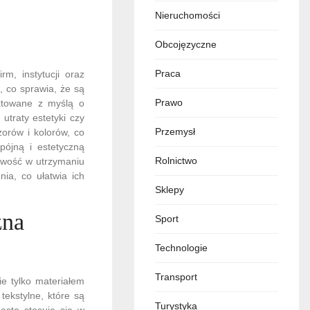
Nieruchomości
Obcojęzyczne
Praca
m, instytucji oraz
, co sprawia, że są
Prawo
ktowane z myślą o
utraty estetyki czy
Przemysł
zorów i kolorów, co
pójną i estetyczną
Rolnictwo
atwość w utrzymaniu
ia, co ułatwia ich
Sklepy
żna
Sport
Technologie
Transport
ie tylko materiałem
ekstylne, które są
Turystyka
ęsto stosuje się w