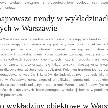
tkowe wydatki związane z przygotowaniem podłoża czy ewen
o montażu.
 najnowsze trendy w wykładzinac
ych w Warszawie
 w Warszawie można zaobserwować wiele interesujących trendów dot
 odpowiadają na zmieniające się potrzeby rynku oraz oczekiwania 
rendów jest rosnąca popularność wykładzin ekologicznych, które
nych dla środowiska. Klienci coraz częściej zwracają uwagę na to, 
d szkodliwych substancji chemicznych i czy ich produkcja nie wp
y te często charakteryzują się także wysoką jakością oraz trwał
 dla obiektów użyteczności publicznej. Kolejnym trendem jest person
dostosowanie wzorów i kolorów do indywidualnych potrzeb klient
owe w Warszawie coraz częściej umożliwiają zamówienie produktó
ala na stworzenie unikalnych przestrzeni. Warto również zauważyć r
wościach akustycznych, które pomagają w redukcji hałasu w pomiesz
ch publicznych.
 o wykładziny obiektowe w Wars