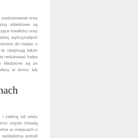
 zastosowanie oraz
ziny obiektowe są
zące trwałości oraz
ziej wytrzymałych
zaniem do miejsc o
 te obejmują także
nie redukować hałas
o kładzione są ze
osfery w domu lub
nach
 i zależą od wielu
ienci często chwalą
totne w miejscach o
wykładzina potrafi