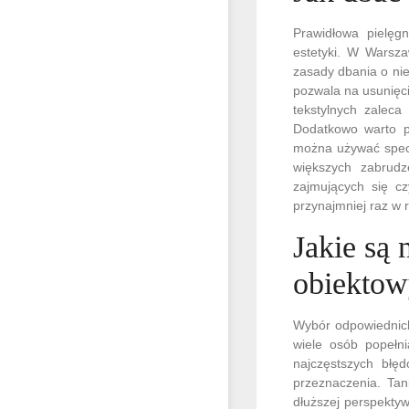
Prawidłowa pielęg
estetyki. W Warsza
zasady dbania o ni
pozwala na usunięc
tekstylnych zaleca
Dodatkowo warto p
można używać specj
większych zabrudz
zajmujących się c
przynajmniej raz w
Jakie są
obiektow
Wybór odpowiednich
wiele osób popełn
najczęstszych błę
przeznaczenia. Tan
dłuższej perspekty