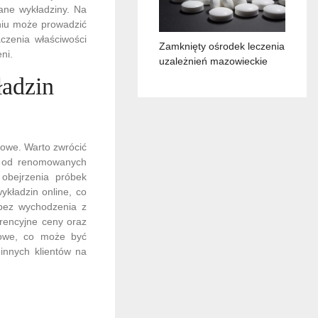
ane wykładziny. Na
niu może prowadzić
czenia właściwości
Zamknięty ośrodek leczenia
ni.
uzależnień mazowieckie
ładzin
towe. Warto zwrócić
ów od renomowanych
obejrzenia próbek
kładzin online, co
 bez wychodzenia z
rencyjne ceny oraz
nowe, co może być
innych klientów na