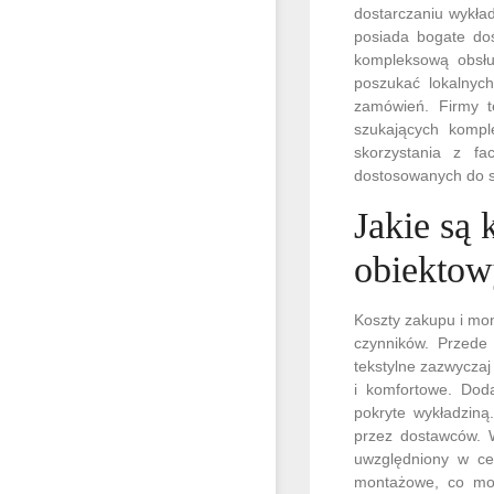
dostarczaniu wykład
posiada bogate doś
kompleksową obsłu
poszukać lokalnyc
zamówień. Firmy t
szukających kompl
skorzystania z f
dostosowanych do s
Jakie są
obiektow
Koszty zakupu i mo
czynników. Przede 
tekstylne zazwycza
i komfortowe. Dod
pokryte wykładzin
przez dostawców. 
uwzględniony w ce
montażowe, co może