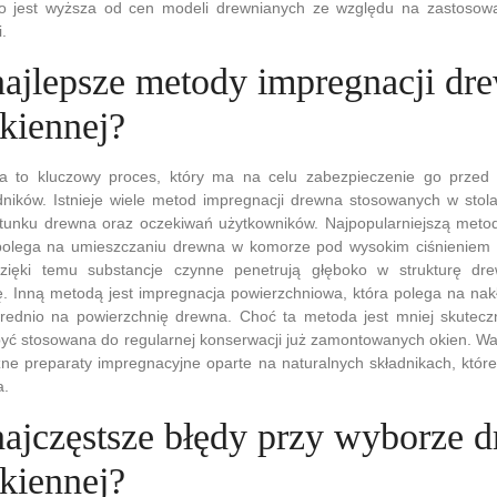
to jest wyższa od cen modeli drewnianych ze względu na zastoso
.
 najlepsze metody impregnacji d
okiennej?
 to kluczowy proces, który ma na celu zabezpieczenie go przed d
ników. Istnieje wiele metod impregnacji drewna stosowanych w stola
tunku drewna oraz oczekiwań użytkowników. Najpopularniejszą metod
 polega na umieszczaniu drewna w komorze pod wysokim ciśnieniem
zięki temu substancje czynne penetrują głęboko w strukturę dr
ę. Inną metodą jest impregnacja powierzchniowa, która polega na na
ednio na powierzchnię drewna. Choć ta metoda jest mniej skutecz
być stosowana do regularnej konserwacji już zamontowanych okien. Wa
ne preparaty impregnacyjne oparte na naturalnych składnikach, któr
a.
 najczęstsze błędy przy wyborze 
okiennej?