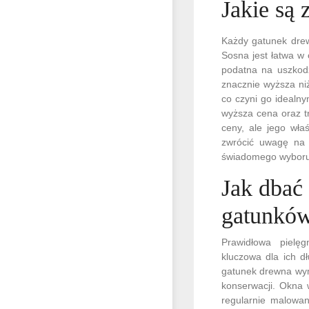
Jakie są
Każdy gatunek drew
Sosna jest łatwa w
podatna na uszkodz
znacznie wyższa ni
co czyni go idealn
wyższa cena oraz tr
ceny, ale jego wł
zwrócić uwagę na 
świadomego wyboru
Jak dbać
gatunkó
Prawidłowa pielęg
kluczowa dla ich dł
gatunek drewna wym
konserwacji. Okna
regularnie malowan