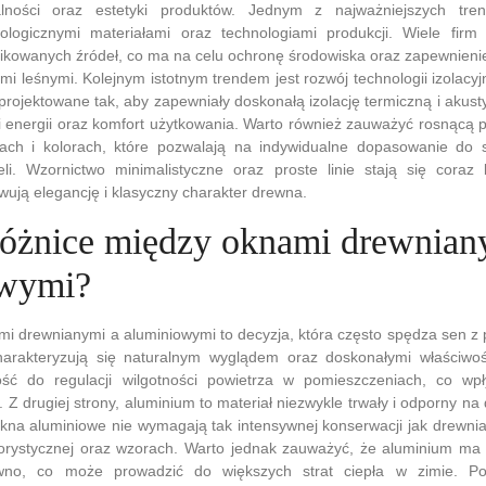
lności oraz estetyki produktów. Jednym z najważniejszych tre
ologicznymi materiałami oraz technologiami produkcji. Wiele fir
fikowanych źródeł, co ma na celu ochronę środowiska oraz zapewnien
i leśnymi. Kolejnym istotnym trendem jest rozwój technologii izolac
rojektowane tak, aby zapewniały doskonałą izolację termiczną i akust
i energii oraz komfort użytkowania. Warto również zauważyć rosnącą 
tach i kolorach, które pozwalają na indywidualne dopasowanie do 
cieli. Wzornictwo minimalistyczne oraz proste linie stają się cora
ują elegancję i klasyczny charakter drewna.
 różnice między oknami drewnian
owymi?
i drewnianymi a aluminiowymi to decyzja, która często spędza sen z
rakteryzują się naturalnym wyglądem oraz doskonałymi właściwośc
ć do regulacji wilgotności powietrza w pomieszczeniach, co wpł
. Z drugiej strony, aluminium to materiał niezwykle trwały i odporny n
kna aluminiowe nie wymagają tak intensywnej konserwacji jak drewni
lorystycznej oraz wzorach. Warto jednak zauważyć, że aluminium ma 
ewno, co może prowadzić do większych strat ciepła w zimie. P