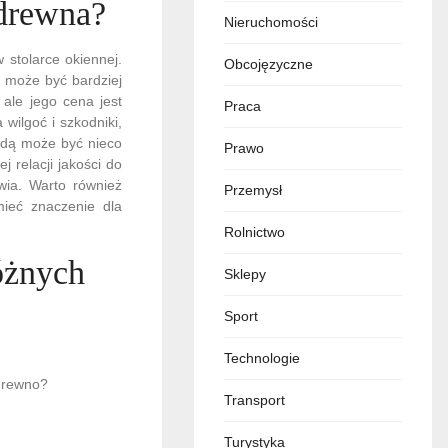
 drewna?
Nieruchomości
stolarce okiennej.
Obcojęzyczne
e może być bardziej
ale jego cena jest
Praca
wilgoć i szkodniki,
adą może być nieco
Prawo
 relacji jakości do
wia. Warto również
Przemysł
mieć znaczenie dla
Rolnictwo
óżnych
Sklepy
Sport
Technologie
 drewno?
Transport
Turystyka