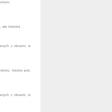
remium.
ę, ale również…
zanych z oknami, w
domu. Istotne jest,
zanych z oknami, w