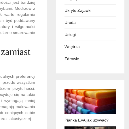
dości jest bardziej
rzybami. Modrzew z
Ukryte Zajawki
k warto regularnie
ien być poddawany
Uroda
tury i wilgotności
egularne smarowanie
Usługi
Wnętrza
zamiast
Zdrowie
alnych preferencji
 – przede wszystkim
rzom przytulności.
cyduje się na takie
 i wymagają mniej
 wymagają malowania
ób ceniących sobie
 oraz akustycznej –
Pianka EVA jak używać?