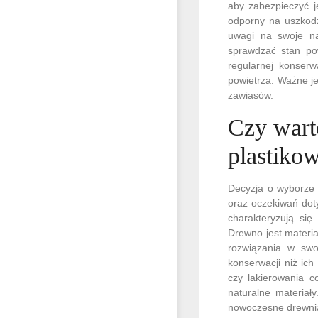
aby zabezpieczyć je
odporny na uszkodz
uwagi na swoje na
sprawdzać stan po
regularnej konser
powietrza. Ważne j
zawiasów.
Czy wart
plastiko
Decyzja o wyborze 
oraz oczekiwań doty
charakteryzują się
Drewno jest materia
rozwiązania w swo
konserwacji niż ic
czy lakierowania c
naturalne materiał
nowoczesne drewni