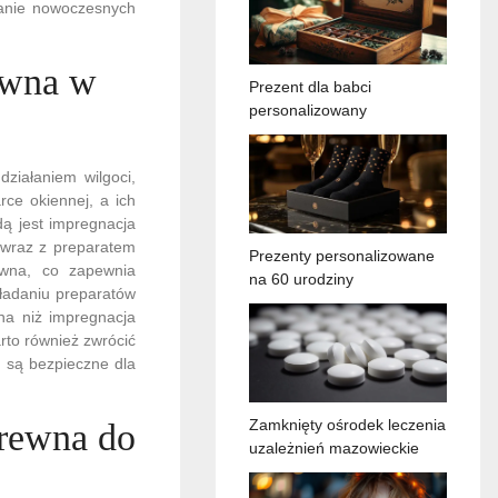
wanie nowoczesnych
rewna w
Prezent dla babci
personalizowany
ziałaniem wilgoci,
rce okiennej, a ich
ą jest impregnacja
 wraz z preparatem
Prezenty personalizowane
ewna, co zapewnia
na 60 urodziny
kładaniu preparatów
na niż impregnacja
rto również zwrócić
e są bezpieczne dla
Zamknięty ośrodek leczenia
drewna do
uzależnień mazowieckie