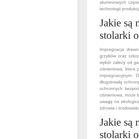
aluminiowych częs
technologii produkcji
Jakie są
stolarki 
Impregnacja drewna
grzybów oraz szkod
wybór zależy od ga
ciśnieniowa, która
impregnacyjnym. D
długotrwałą ochron
ochronnych bezpośr
ciśnieniowa, może 
uwagę na ekologicz
zdrowia i środowisk
Jakie są
stolarki 