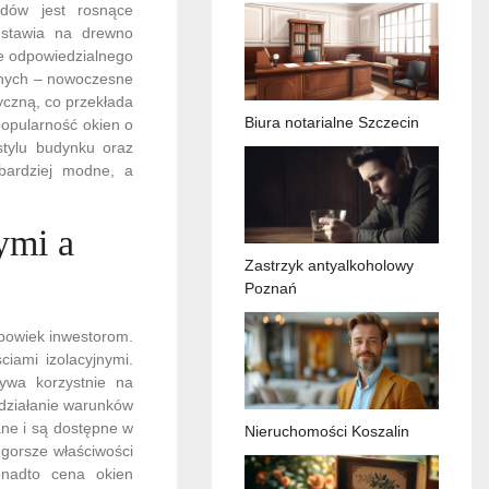
ndów jest rosnące
m stawia na drewno
ie odpowiedzialnego
yjnych – nowoczesne
yczną, co przekłada
Biura notarialne Szczecin
popularność okien o
stylu budynku oraz
z bardziej modne, a
ymi a
Zastrzyk antyalkoholowy
Poznań
 powiek inwestorom.
iami izolacyjnymi.
ywa korzystnie na
a działanie warunków
ane i są dostępne w
Nieruchomości Koszalin
gorsze właściwości
onadto cena okien