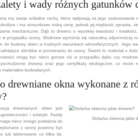
 zalety i wady różnych gatunków
na ma swoje unikalne cechy, które wpływają na jego zastosowanie w 
 obróbce i ma stosunkowo niską cenę, jednak jej miękkość sprawia, ż
enia mechaniczne. Dąb to drewno o wysokiej twardości i trwałości, 
ż w przypadku sosny. Modrzew wyróżnia się naturalną odpornością na 
ym do budowy okien w trudnych warunkach atmosferycznych. Jego w
udniejsza obróbka w porównaniu do sosny. Świerk to materiał o dobrej
aściwości mogą być nieco gorsze niż w przypadku dębu czy modrze
pochodzenie drewna oraz jego certyfikaty ekologiczne, co może 
 materiałów budowlanych.
 o drewniane okna wykonane z r
w?
nacja drewnianych okien jest
ugowieczności i estetyki. Każdy
Stolarka okienna jakie
aga nieco innego podejścia do
 wykonane z sosny powinny być
e lub lakierowane co kilka lat,