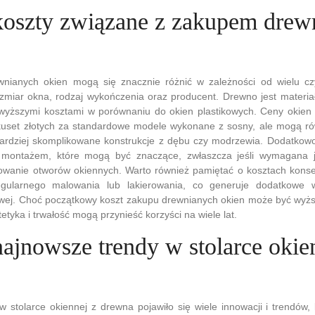
 koszty związane z zakupem drew
nianych okien mogą się znacznie różnić w zależności od wielu czy
zmiar okna, rodzaj wykończenia oraz producent. Drewno jest materia
 wyższymi kosztami w porównaniu do okien plastikowych. Ceny okie
lkuset złotych za standardowe modele wykonane z sosny, ale mogą ró
 bardziej skomplikowane konstrukcje z dębu czy modrzewia. Dodatkow
 montażem, które mogą być znaczące, zwłaszcza jeśli wymagana je
owanie otworów okiennych. Warto również pamiętać o kosztach konse
ularnego malowania lub lakierowania, co generuje dodatkowe w
wej. Choć początkowy koszt zakupu drewnianych okien może być wyżs
tetyka i trwałość mogą przynieść korzyści na wiele lat.
najnowsze trendy w stolarce okie
w stolarce okiennej z drewna pojawiło się wiele innowacji i trendów,