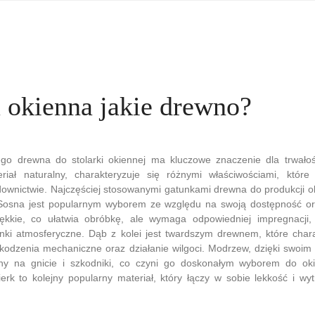
a okienna jakie drewno?
o drewna do stolarki okiennej ma kluczowe znaczenie dla trwałości
riał naturalny, charakteryzuje się różnymi właściwościami, któr
ownictwie. Najczęściej stosowanymi gatunkami drewna do produkcji o
Sosna jest popularnym wyborem ze względu na swoją dostępność or
ękkie, co ułatwia obróbkę, ale wymaga odpowiedniej impregnacji
ki atmosferyczne. Dąb z kolei jest twardszym drewnem, które chara
kodzenia mechaniczne oraz działanie wilgoci. Modrzew, dzięki swoim
rny na gnicie i szkodniki, co czyni go doskonałym wyborem do o
erk to kolejny popularny materiał, który łączy w sobie lekkość i wy