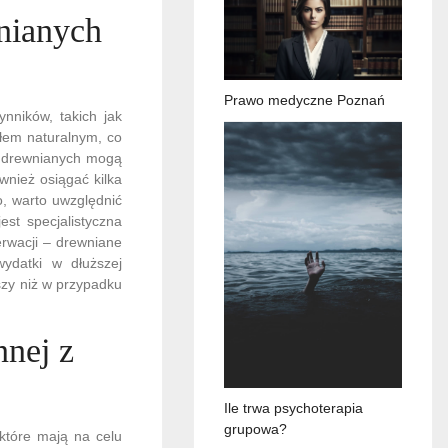
nianych
Prawo medyczne Poznań
nników, takich jak
łem naturalnym, co
n drewnianych mogą
wnież osiągać kilka
o, warto uwzględnić
st specjalistyczna
rwacji – drewniane
ydatki w dłuższej
zy niż w przypadku
nnej z
Ile trwa psychoterapia
grupowa?
 które mają na celu