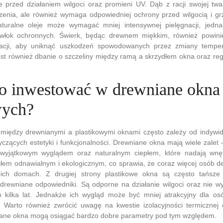
 przed działaniem wilgoci oraz promieni UV. Dąb z racji swojej twar
enia, ale również wymaga odpowiedniej ochrony przed wilgocią i g
turalne oleje może wymagać mniej intensywnej pielęgnacji, jedna
włok ochronnych. Świerk, będąc drewnem miękkim, również powin
wacji, aby uniknąć uszkodzeń spowodowanych przez zmiany tempera
est również dbanie o szczeliny między ramą a skrzydłem okna oraz r
o inwestować w drewniane okna 
wych?
między drewnianymi a plastikowymi oknami często zależy od indywidu
czących estetyki i funkcjonalności. Drewniane okna mają wiele zalet
 wyjątkowym wyglądem oraz naturalnym ciepłem, które nadają wnęt
łem odnawialnym i ekologicznym, co sprawia, że coraz więcej osób de
ich domach. Z drugiej strony plastikowe okna są często tańsze
h drewniane odpowiedniki. Są odporne na działanie wilgoci oraz nie
o kilka lat. Jednakże ich wygląd może być mniej atrakcyjny dla os
y. Warto również zwrócić uwagę na kwestie izolacyjności termicznej
ane okna mogą osiągać bardzo dobre parametry pod tym względem.