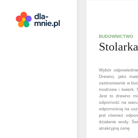
Skip
to
content
Dla mnie
BUDOWNICTWO
Stolark
Wybór odpowiednieg
Drewno, jako mate
zastosowanie w bud
modrzew i świerk. 
Jest to drewno mi
odporność na warun
odpornością na usz
jest również odpo
działanie wody. Świ
atrakcyjną cenę.