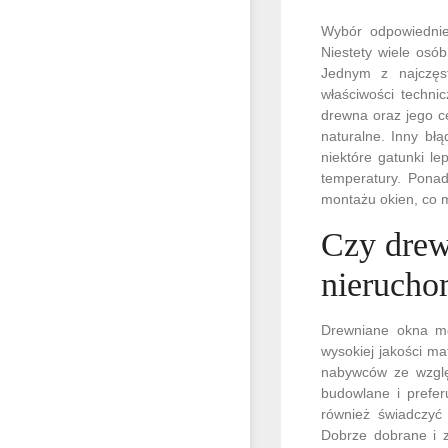
Wybór odpowiednie
Niestety wiele osó
Jednym z najczęst
właściwości techni
drewna oraz jego c
naturalne. Inny bł
niektóre gatunki le
temperatury. Ponad
montażu okien, co 
Czy drew
nierucho
Drewniane okna mo
wysokiej jakości ma
nabywców ze względ
budowlane i prefe
również świadczyć
Dobrze dobrane i 