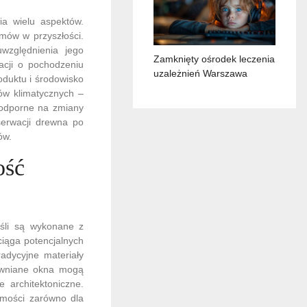
ia wielu aspektów.
mów w przyszłości.
względnienia jego
Zamknięty ośrodek leczenia
acji o pochodzeniu
uzależnień Warszawa
oduktu i środowisko
ów klimatycznych –
j odporne na zmiany
serwacji drewna po
ów.
ość
śli są wykonane z
ciąga potencjalnych
adycyjne materiały
rewniane okna mogą
 architektoniczne.
omości zarówno dla