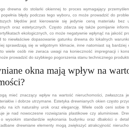
go drewna do stolarki okiennej to proces wymagający przemyślen
b popełnia błędy podczas tego wyboru, co może prowadzić do proble
szych błędów jest kierowanie się jedynie ceną materiału bez u
cznych oraz estetycznych. Często zdarza się także pomijanie inform
ertyfikatach ekologicznych, co może negatywnie wpłynąć na jakość pr
ąd to niewłaściwe dopasowanie gatunku drewna do lokalnych warunk
piej sprawdzają się w wilgotnym klimacie, inne natomiast są bardzie
to wiele osób nie zwraca uwagi na konieczność impregnacji i kon
może prowadzić do szybkiego pogorszenia stanu technicznego produkt
niane okna mają wpływ na wart
mości?
gą mieć znaczący wpływ na wartość nieruchomości, zwłaszcza je
teriałów i dobrze utrzymane. Estetyka drewnianych okien często przy
u na ich naturalny urok oraz elegancję. Wiele osób ceni sobie tr
ruje je nad nowoczesne rozwiązania plastikowe czy aluminiowe. D
 o wysokim standardzie wykonania budynku oraz dbałości o detale
zadbane drewniane elementy mogą zwiększyć atrakcyjność nieruch