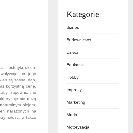
Kategorie
Biznes
Budownictwo
Dzieci
Edukacja
 i estetyki okien.
e wpływają na jego
Hobby
kien są sosna, dąb,
az korzystną cenę.
Imprezy
, aby zapewnić mu
kteryzuje się dużą
Marketing
 naturalnym olejom,
kien narażonych na
Moda
trzymałość, a także
Motoryzacja