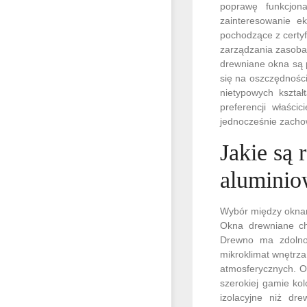
poprawę funkcjona
zainteresowanie ek
pochodzące z certy
zarządzania zasobam
drewniane okna są p
się na oszczędnośc
nietypowych kształ
preferencji właści
jednocześnie zachow
Jakie są
alumini
Wybór między oknam
Okna drewniane cha
Drewno ma zdolnoś
mikroklimat wnętrza
atmosferycznych. O
szerokiej gamie ko
izolacyjne niż dr