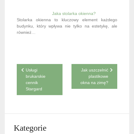
Jaka stolarka okienna?
Stolarka okienna to kluczowy element każdego
budynku, który wpływa nie tylko na estetykę, ale
również…
Nawigacja
Usługi
Jak uszczelnić
brukarskie
plastikowe
wpisu
cennik
okna na zimę?
Stargard
Kategorie