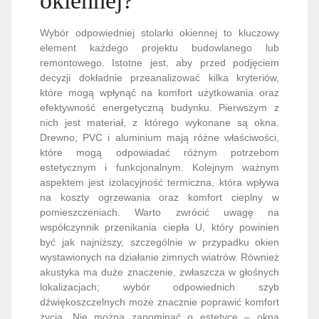
okiennej?
Wybór odpowiedniej stolarki okiennej to kluczowy
element każdego projektu budowlanego lub
remontowego. Istotne jest, aby przed podjęciem
decyzji dokładnie przeanalizować kilka kryteriów,
które mogą wpłynąć na komfort użytkowania oraz
efektywność energetyczną budynku. Pierwszym z
nich jest materiał, z którego wykonane są okna.
Drewno, PVC i aluminium mają różne właściwości,
które mogą odpowiadać różnym potrzebom
estetycznym i funkcjonalnym. Kolejnym ważnym
aspektem jest izolacyjność termiczna, która wpływa
na koszty ogrzewania oraz komfort cieplny w
pomieszczeniach. Warto zwrócić uwagę na
współczynnik przenikania ciepła U, który powinien
być jak najniższy, szczególnie w przypadku okien
wystawionych na działanie zimnych wiatrów. Również
akustyka ma duże znaczenie, zwłaszcza w głośnych
lokalizacjach; wybór odpowiednich szyb
dźwiękoszczelnych może znacznie poprawić komfort
życia. Nie można zapominać o estetyce – okna