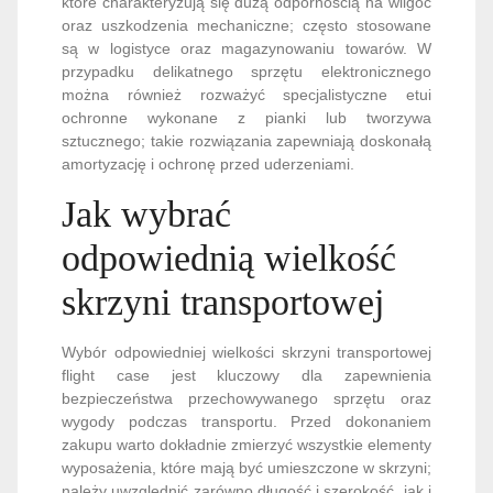
które charakteryzują się dużą odpornością na wilgoć
oraz uszkodzenia mechaniczne; często stosowane
są w logistyce oraz magazynowaniu towarów. W
przypadku delikatnego sprzętu elektronicznego
można również rozważyć specjalistyczne etui
ochronne wykonane z pianki lub tworzywa
sztucznego; takie rozwiązania zapewniają doskonałą
amortyzację i ochronę przed uderzeniami.
Jak wybrać
odpowiednią wielkość
skrzyni transportowej
Wybór odpowiedniej wielkości skrzyni transportowej
flight case jest kluczowy dla zapewnienia
bezpieczeństwa przechowywanego sprzętu oraz
wygody podczas transportu. Przed dokonaniem
zakupu warto dokładnie zmierzyć wszystkie elementy
wyposażenia, które mają być umieszczone w skrzyni;
należy uwzględnić zarówno długość i szerokość, jak i