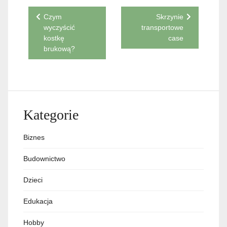
Nawigacja
Czym
Skrzynie
wyczyścić
transportowe
wpisu
kostkę
case
brukową?
Kategorie
Biznes
Budownictwo
Dzieci
Edukacja
Hobby