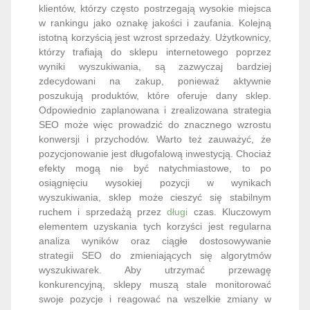
klientów, którzy często postrzegają wysokie miejsca
w rankingu jako oznakę jakości i zaufania. Kolejną
istotną korzyścią jest wzrost sprzedaży. Użytkownicy,
którzy trafiają do sklepu internetowego poprzez
wyniki wyszukiwania, są zazwyczaj bardziej
zdecydowani na zakup, ponieważ aktywnie
poszukują produktów, które oferuje dany sklep.
Odpowiednio zaplanowana i zrealizowana strategia
SEO może więc prowadzić do znacznego wzrostu
konwersji i przychodów. Warto też zauważyć, że
pozycjonowanie jest długofalową inwestycją. Chociaż
efekty mogą nie być natychmiastowe, to po
osiągnięciu wysokiej pozycji w wynikach
wyszukiwania, sklep może cieszyć się stabilnym
ruchem i sprzedażą przez
długi
czas. Kluczowym
elementem uzyskania tych korzyści jest regularna
analiza wyników oraz ciągłe dostosowywanie
strategii SEO do zmieniających się algorytmów
wyszukiwarek. Aby utrzymać przewagę
konkurencyjną, sklepy muszą stale monitorować
swoje pozycje i reagować na wszelkie zmiany w