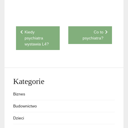
Nawigacja
Kiedy
Co to
psychiatra
psychiatra?
wpisu
wystawia L4?
Kategorie
Biznes
Budownictwo
Dzieci