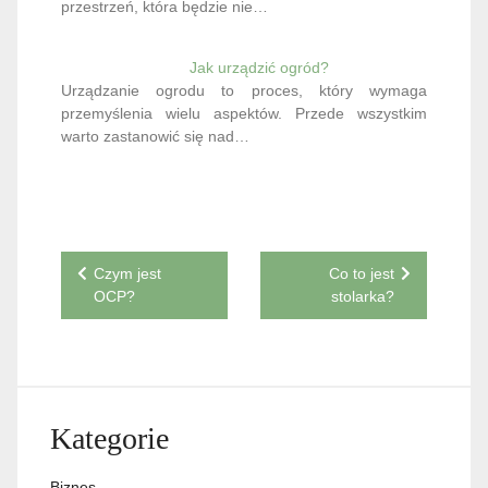
przestrzeń, która będzie nie…
Jak urządzić ogród?
Urządzanie ogrodu to proces, który wymaga
przemyślenia wielu aspektów. Przede wszystkim
warto zastanowić się nad…
Nawigacja
Czym jest
Co to jest
OCP?
stolarka?
wpisu
Kategorie
Biznes