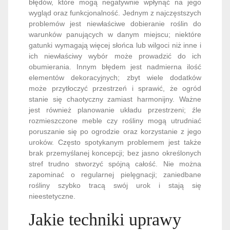
błędów, które mogą negatywnie wpłynąć na jego
wygląd oraz funkcjonalność. Jednym z najczęstszych
problemów jest niewłaściwe dobieranie roślin do
warunków panujących w danym miejscu; niektóre
gatunki wymagają więcej słońca lub wilgoci niż inne i
ich niewłaściwy wybór może prowadzić do ich
obumierania. Innym błędem jest nadmierna ilość
elementów dekoracyjnych; zbyt wiele dodatków
może przytłoczyć przestrzeń i sprawić, że ogród
stanie się chaotyczny zamiast harmonijny. Ważne
jest również planowanie układu przestrzeni; źle
rozmieszczone meble czy rośliny mogą utrudniać
poruszanie się po ogrodzie oraz korzystanie z jego
uroków. Często spotykanym problemem jest także
brak przemyślanej koncepcji; bez jasno określonych
stref trudno stworzyć spójną całość. Nie można
zapominać o regularnej pielęgnacji; zaniedbane
rośliny szybko tracą swój urok i stają się
nieestetyczne.
Jakie techniki uprawy