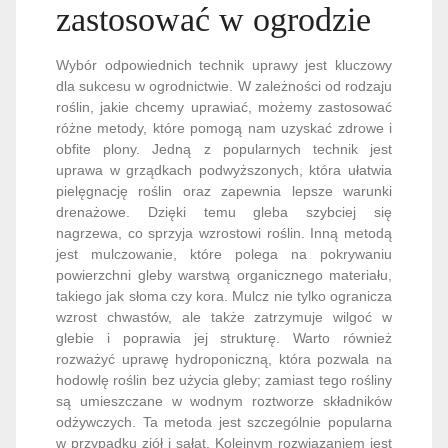
zastosować w ogrodzie
Wybór odpowiednich technik uprawy jest kluczowy
dla sukcesu w ogrodnictwie. W zależności od rodzaju
roślin, jakie chcemy uprawiać, możemy zastosować
różne metody, które pomogą nam uzyskać zdrowe i
obfite plony. Jedną z popularnych technik jest
uprawa w grządkach podwyższonych, która ułatwia
pielęgnację roślin oraz zapewnia lepsze warunki
drenażowe. Dzięki temu gleba szybciej się
nagrzewa, co sprzyja wzrostowi roślin. Inną metodą
jest mulczowanie, które polega na pokrywaniu
powierzchni gleby warstwą organicznego materiału,
takiego jak słoma czy kora. Mulcz nie tylko ogranicza
wzrost chwastów, ale także zatrzymuje wilgoć w
glebie i poprawia jej strukturę. Warto również
rozważyć uprawę hydroponiczną, która pozwala na
hodowlę roślin bez użycia gleby; zamiast tego rośliny
są umieszczane w wodnym roztworze składników
odżywczych. Ta metoda jest szczególnie popularna
w przypadku ziół i sałat. Kolejnym rozwiązaniem jest