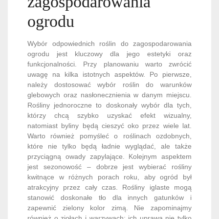
zagospodarowania
ogrodu
Wybór odpowiednich roślin do zagospodarowania
ogrodu jest kluczowy dla jego estetyki oraz
funkcjonalności. Przy planowaniu warto zwrócić
uwagę na kilka istotnych aspektów. Po pierwsze,
należy dostosować wybór roślin do warunków
glebowych oraz nasłonecznienia w danym miejscu.
Rośliny jednoroczne to doskonały wybór dla tych,
którzy chcą szybko uzyskać efekt wizualny,
natomiast byliny będą cieszyć oko przez wiele lat.
Warto również pomyśleć o roślinach ozdobnych,
które nie tylko będą ładnie wyglądać, ale także
przyciągną owady zapylające. Kolejnym aspektem
jest sezonowość – dobrze jest wybierać rośliny
kwitnące w różnych porach roku, aby ogród był
atrakcyjny przez cały czas. Rośliny iglaste mogą
stanowić doskonałe tło dla innych gatunków i
zapewnić zielony kolor zimą. Nie zapominajmy
również o ziołach i warzywach; ich uprawa nie tylko