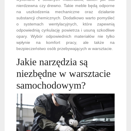
nierdzewna czy drewno. Takie meble będą odporne
na uszkodzenia mechaniczne oraz działanie
substancji chemicznych. Dodatkowo warto pomyśleć
o systemach wentylacyjnych, które zapewnią
odpowiednią cyrkulację powietrza i usuną szkodliwe
opary. Wybór odpowiednich materiałów nie tylko
wpłynie na komfort pracy, ale także na
bezpieczeństwo osób przebywających w warsztacie.
Jakie narzędzia są
niezbędne w warsztacie
samochodowym?