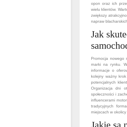
opon oraz ich prz
wielu klientów. War
zwiększy atrakcyjn
napraw blacharskich 
Jak skut
samocho
Promocja nowego s
marki na rynku. Wa
informacje o ofer
kolejny ważny krok
potencjalnych klien
Organizacja dni o
społeczności i zach
influencerami moto
tradycyjnych form
miejscach w okolicy
Jakie są 