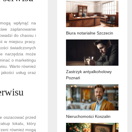
e mogą wpłynąć na
ciwe zaplanowanie
Biura notarialne Szczecin
rowadzi do chaosu i
i w miejscu pracy.
kości świadczonych
ie narzędzia może
minać o marketingu
rwisu. Warto również
Zastrzyk antyalkoholowy
 jakości usług oraz
Poznań
erwisu
Nieruchomości Koszalin
ie oszacować przed
akup lokalu, który
trzeni również mogą