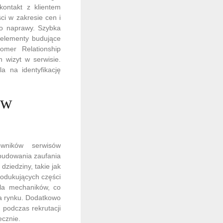
kontakt z klientem
i w zakresie cen i
do naprawy. Szybka
e elementy budujące
omer Relationship
 wizyt w serwisie.
a na identyfikację
ów
owników serwisów
 budowania zaufania
ziedziny, takie jak
rodukujących części
 dla mechaników, co
a rynku. Dodatkowo
podczas rekrutacji
ecznie.