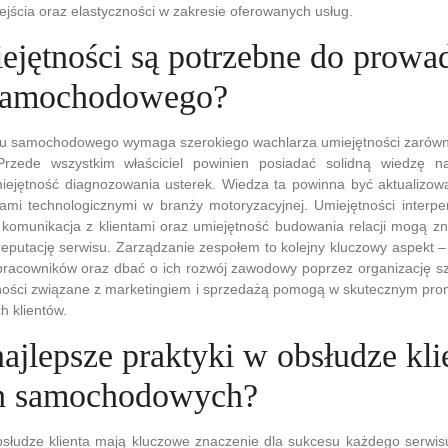
jścia oraz elastyczności w zakresie oferowanych usług.
iejętności są potrzebne do prowa
 samochodowego?
u samochodowego wymaga szerokiego wachlarza umiejętności zarówno
Przede wszystkim właściciel powinien posiadać solidną wiedzę n
iejętność diagnozowania usterek. Wiedza ta powinna być aktualizowa
mi technologicznymi w branży motoryzacyjnej. Umiejętności interpe
komunikacja z klientami oraz umiejętność budowania relacji mogą z
i reputację serwisu. Zarządzanie zespołem to kolejny kluczowy aspekt –
acowników oraz dbać o ich rozwój zawodowy poprzez organizację szk
ości związane z marketingiem i sprzedażą pomogą w skutecznym pro
h klientów.
najlepsze praktyki w obsłudze kl
ch samochodowych?
bsłudze klienta mają kluczowe znaczenie dla sukcesu każdego serw