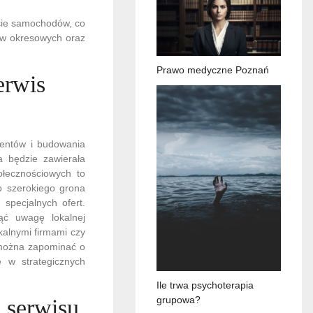
ycie samochodów, co
dów okresowych oraz
Prawo medyczne Poznań
erwis
entów i budowania
a będzie zawierała
łecznościowych to
o szerokiego grona
 specjalnych ofert.
ąć uwagę lokalnej
kalnymi firmami czy
 można zapominać o
e w strategicznych
Ile trwa psychoterapia
grupowa?
u serwisu