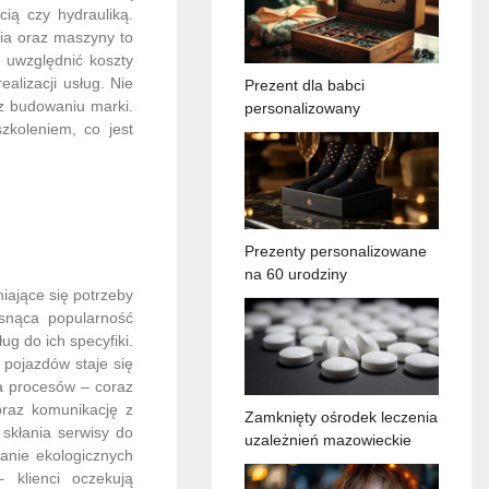
cią czy hydrauliką.
ia oraz maszyny to
 uwzględnić koszty
alizacji usług. Nie
Prezent dla babci
z budowaniu marki.
personalizowany
zkoleniem, co jest
Prezenty personalizowane
na 60 urodziny
iające się potrzeby
osnąca popularność
g do ich specyfiki.
 pojazdów staje się
a procesów – coraz
oraz komunikację z
Zamknięty ośrodek leczenia
skłania serwisy do
uzależnień mazowieckie
wanie ekologicznych
 klienci oczekują