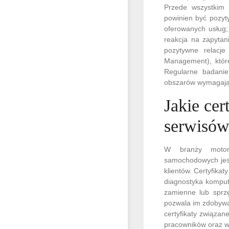
Przede wszystkim 
powinien być pozyt
oferowanych usług;
reakcja na zapytan
pozytywne relacj
Management), które
Regularne badanie 
obszarów wymagając
Jakie ce
serwisó
W branży motory
samochodowych jest 
klientów. Certyfika
diagnostyka kompute
zamienne lub sprzę
pozwala im zdobywa
certyfikaty związa
pracowników oraz wp