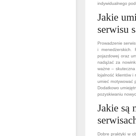
indywidualnego pode
Jakie um
serwisu
Prowadzenie serwis
i menedżerskich. 
pojazdowej oraz um
nadążać za nowinka
ważne – skuteczna 
lojalność klientów 
umieć motywować pr
Dodatkowo umiejętn
pozyskiwaniu nowyc
Jakie są 
serwisa
Dobre praktyki w o