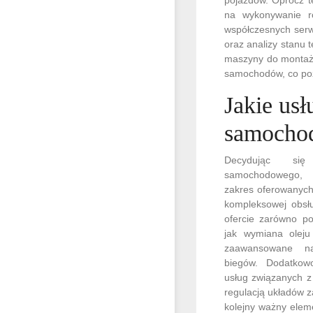
na wykonywanie r
współczesnych serw
oraz analizy stanu
maszyny do montażu
samochodów, co poz
Jakie us
samoch
Decydując si
samochodowego, 
zakres oferowanych 
kompleksowej obsłu
ofercie zarówno p
jak wymiana oleju
zaawansowane na
biegów. Dodatkow
usług związanych z
regulacją układów z
kolejny ważny elem