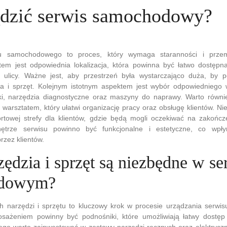
ądzić serwis samochodowy?
u samochodowego to proces, który wymaga staranności i przemy
m jest odpowiednia lokalizacja, która powinna być łatwo dostępna
ulicy. Ważne jest, aby przestrzeń była wystarczająco duża, by p
a i sprzęt. Kolejnym istotnym aspektem jest wybór odpowiedniego 
ki, narzędzia diagnostyczne oraz maszyny do naprawy. Warto równ
 warsztatem, który ułatwi organizację pracy oraz obsługę klientów. 
rtowej strefy dla klientów, gdzie będą mogli oczekiwać na zakończ
nętrze serwisu powinno być funkcjonalne i estetyczne, co wpł
rzez klientów.
zędzia i sprzęt są niezbędne w se
odowym?
 narzędzi i sprzętu to kluczowy krok w procesie urządzania serw
ażeniem powinny być podnośniki, które umożliwiają łatwy dostęp
ego warto zainwestować w zestawy narzędzi ręcznych oraz elektryczn