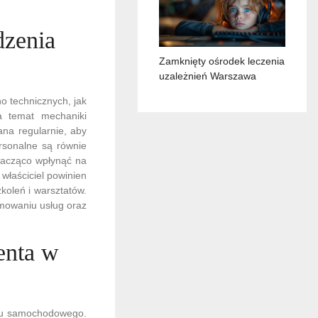
dzenia
Zamknięty ośrodek leczenia
uzależnień Warszawa
 technicznych, jak
a temat mechaniki
na regularnie, aby
rsonalne są równie
nacząco wpłynąć na
 właściciel powinien
oleń i warsztatów.
mowaniu usług oraz
ienta w
isu samochodowego.