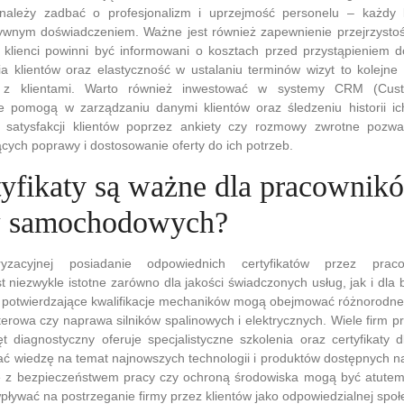
należy zadbać o profesjonalizm i uprzejmość personelu – każdy 
ywnym doświadczeniem. Ważne jest również zapewnienie przejrzystośc
 klienci powinni być informowani o kosztach przed przystąpieniem 
ia klientów oraz elastyczność w ustalaniu terminów wizyt to kolejn
e z klientami. Warto również inwestować w systemy CRM (Cust
 pomogą w zarządzaniu danymi klientów oraz śledzeniu historii ich
satysfakcji klientów poprzez ankiety czy rozmowy zwrotne pozwal
ych poprawy i dostosowanie oferty do ich potrzeb.
rtyfikaty są ważne dla pracownik
w samochodowych?
zacyjnej posiadanie odpowiednich certyfikatów przez prac
niezwykle istotne zarówno dla jakości świadczonych usług, jak i dla
ty potwierdzające kwalifikacje mechaników mogą obejmować różnorodne d
rowa czy naprawa silników spalinowych i elektrycznych. Wiele firm p
t diagnostyczny oferuje specjalistyczne szkolenia oraz certyfikaty
ć wiedzę na temat najnowszych technologii i produktów dostępnych n
ne z bezpieczeństwem pracy czy ochroną środowiska mogą być atutem 
ływać na postrzeganie firmy przez klientów jako odpowiedzialnej społ