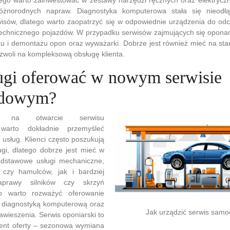
óżnorodnych napraw. Diagnostyka komputerowa stała się nieod
isów, dlatego warto zaopatrzyć się w odpowiednie urządzenia do od
 technicznego pojazdów. W przypadku serwisów zajmujących się opona
 i demontażu opon oraz wyważarki. Dobrze jest również mieć na stan
woli na kompleksową obsługę klienta.
ługi oferować w nowym serwisie
odowym?
ę na otwarcie serwisu
warto dokładnie przemyśleć
usług. Klienci często poszukują
gi, dlatego dobrze jest mieć w
odstawowe usługi mechaniczne,
 czy hamulców, jak i bardziej
prawy silników czy skrzyń
o warto rozważyć oferowanie
 diagnostyką komputerową oraz
Jak urządzić serwis sam
awieszenia. Serwis oponiarski to
ent oferty – sezonowa wymiana