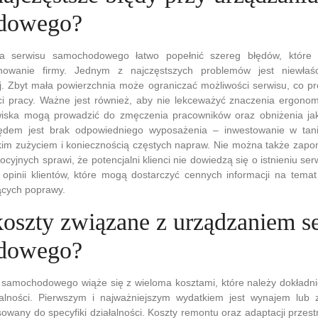
dowego?
ia serwisu samochodowego łatwo popełnić szereg błędów, któr
onowanie firmy. Jednym z najczęstszych problemów jest niewłaś
ej. Zbyt mała powierzchnia może ograniczać możliwości serwisu, co p
i pracy. Ważne jest również, aby nie lekceważyć znaczenia ergonomi
iska mogą prowadzić do zmęczenia pracowników oraz obniżenia ja
łędem jest brak odpowiedniego wyposażenia – inwestowanie w tan
kim zużyciem i koniecznością częstych napraw. Nie można także zapo
cyjnych sprawi, że potencjalni klienci nie dowiedzą się o istnieniu se
 opinii klientów, które mogą dostarczyć cennych informacji na temat
cych poprawy.
 koszty związane z urządzaniem s
dowego?
 samochodowego wiąże się z wieloma kosztami, które należy dokładn
alności. Pierwszym i najważniejszym wydatkiem jest wynajem lub z
owany do specyfiki działalności. Koszty remontu oraz adaptacji przes