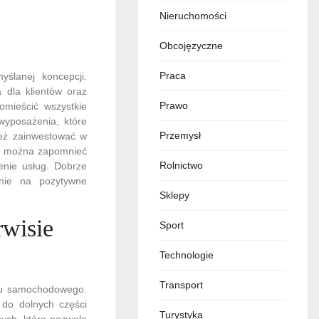
Nieruchomości
Obcojęzyczne
Praca
ślanej koncepcji.
 dla klientów oraz
Prawo
omieścić wszystkie
wyposażenia, które
Przemysł
ież zainwestować w
Nie można zapomnieć
Rolnictwo
enie usług. Dobrze
ynie na pozytywne
Sklepy
rwisie
Sport
Technologie
Transport
isu samochodowego.
 do dolnych części
Turystyka
ych, które pozwolą