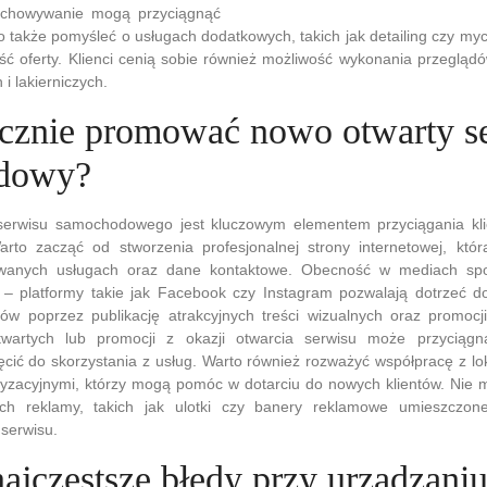
echowywanie mogą przyciągnąć
to także pomyśleć o usługach dodatkowych, takich jak detailing czy m
ość oferty. Klienci cenią sobie również możliwość wykonania przeglą
i lakierniczych.
ecznie promować nowo otwarty s
dowy?
erwisu samochodowego jest kluczowym elementem przyciągania kli
rto zacząć od stworzenia profesjonalnej strony internetowej, któr
owanych usługach oraz dane kontaktowe. Obecność w mediach spo
 – platformy takie jak Facebook czy Instagram pozwalają dotrzeć d
tów poprzez publikację atrakcyjnych treści wizualnych oraz promocji
twartych lub promocji z okazji otwarcia serwisu może przyciągn
ęcić do skorzystania z usług. Warto również rozważyć współpracę z lo
ryzacyjnymi, którzy mogą pomóc w dotarciu do nowych klientów. Nie
ach reklamy, takich jak ulotki czy banery reklamowe umieszczon
 serwisu.
najczęstsze błędy przy urządzani