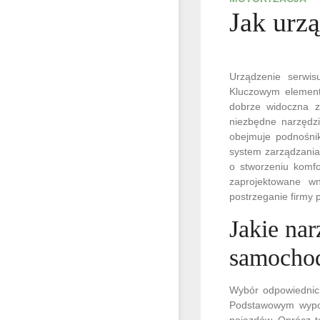
Jak urz
Urządzenie serwis
Kluczowym elemente
dobrze widoczna z 
niezbędne narzędzi
obejmuje podnośni
system zarządzania
o stworzeniu komfo
zaprojektowane w
postrzeganie firmy p
Jakie nar
samoch
Wybór odpowiednich
Podstawowym wypos
pojazdów. Oprócz t