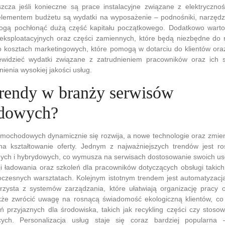
zcza jeśli konieczne są prace instalacyjne związane z elektrycznoś
elementem budżetu są wydatki na wyposażenie – podnośniki, narzędz
mogą pochłonąć dużą część kapitału początkowego. Dodatkowo warto
eksploatacyjnych oraz części zamiennych, które będą niezbędne do re
kosztach marketingowych, które pomogą w dotarciu do klientów ora
widzieć wydatki związane z zatrudnieniem pracowników oraz ich s
ienia wysokiej jakości usług.
 trendy w branży serwisów
dowych?
mochodowych dynamicznie się rozwija, a nowe technologie oraz zmien
na kształtowanie oferty. Jednym z najważniejszych trendów jest r
ych i hybrydowych, co wymusza na serwisach dostosowanie swoich usłu
i ładowania oraz szkoleń dla pracowników dotyczących obsługi takich
zesnych warsztatach. Kolejnym istotnym trendem jest automatyzacj
rzysta z systemów zarządzania, które ułatwiają organizację pracy 
akże zwrócić uwagę na rosnącą świadomość ekologiczną klientów, co 
ń przyjaznych dla środowiska, takich jak recykling części czy stoso
ych. Personalizacja usług staje się coraz bardziej popularna –