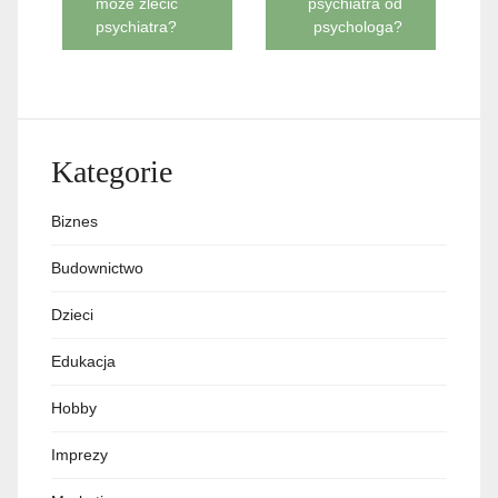
może zlecić
psychiatra od
wpisu
psychiatra?
psychologa?
Kategorie
Biznes
Budownictwo
Dzieci
Edukacja
Hobby
Imprezy