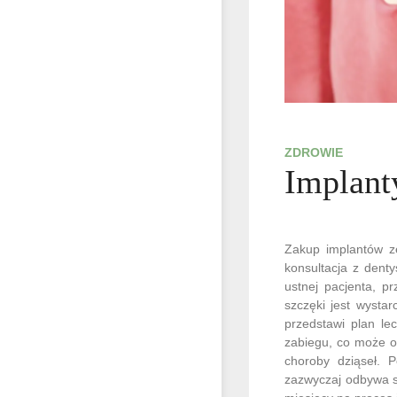
ZDROWIE
Implanty
Zakup implantów zę
konsultacja z denty
ustnej pacjenta, p
szczęki jest wysta
przedstawi plan le
zabiegu, co może o
choroby dziąseł. 
zazwyczaj odbywa s