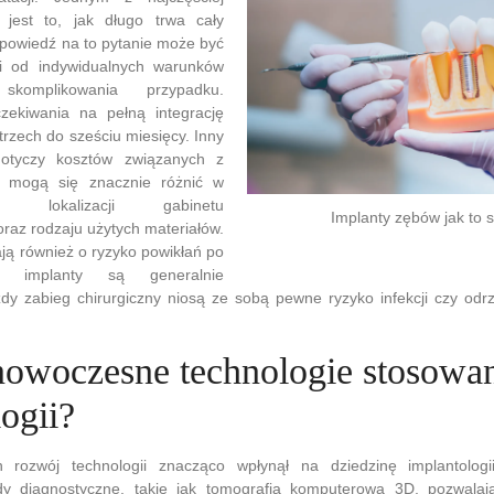
jest to, jak długo trwa cały
dpowiedź na to pytanie może być
i od indywidualnych warunków
skomplikowania przypadku.
zekiwania na pełną integrację
trzech do sześciu miesięcy. Inny
dotyczy kosztów związanych z
y mogą się znacznie różnić w
 lokalizacji gabinetu
Implanty zębów jak to s
raz rodzaju użytych materiałów.
ają również o ryzyko powikłań po
aż implanty są generalnie
żdy zabieg chirurgiczny niosą ze sobą pewne ryzyko infekcji czy odr
 nowoczesne technologie stosowa
ogii?
 rozwój technologii znacząco wpłynął na dziedzinę implantologii
 diagnostyczne, takie jak tomografia komputerowa 3D, pozwalają