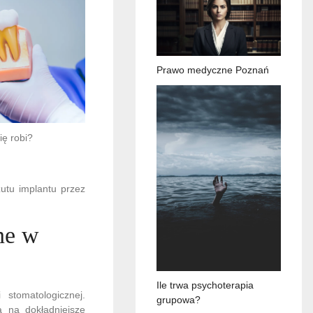
Prawo medyczne Poznań
ię robi?
zutu implantu przez
ne w
Ile trwa psychoterapia
 stomatologicznej.
grupowa?
 na dokładniejsze