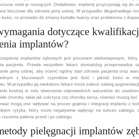
zucie osób je noszących. Dodatkowo, implanty przyczyniają się do z
 jest kluczowe dla zdrowia jamy ustnej. W przypadku długotrwałego n
 kości, co prowadzi do zmiany kształtu twarzy oraz problemów z dopa
 wymagania dotyczące kwalifikacj
enia implantów?
zczepienia implantów zębowych jest procesem wieloetapowym, któr
ia pacjenta. Przede wszystkim lekarz stomatolog przeprowadza s
nie jamy ustnej, aby ocenić ogólny stan zdrowia pacjenta oraz war
Jednym z kluczowych czynników jest ilość i jakość kości w mi
tu. W przypadku jej niedoboru lekarz może zalecić zabieg augmentacji 
anki kostnej w celu stworzenia odpowiednich warunków do osadzen
ekłe choroby, takie jak cukrzyca czy choroby serca, również muszą być
eważ mogą one wpływać na proces gojenia i integracji implantu z kośc
nikiem ryzyka, który może negatywnie wpłynąć na sukces zabiegu; d
 rzucenia palenia przed i po zabiegu.
 metody pielęgnacji implantów z