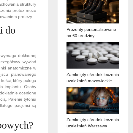
achowania struktury
oszenia protez może
sowaniem protezy.
i do
Prezenty personalizowane
na 60 urodziny
y wymaga dokładnej
zczegółowy wywiad
unki anatomiczne w
ejscu planowanego
Zamknięty ośrodek leczenia
kości, który polega
uzależnień mazowieckie
ia implantu. Osoby
 dokładnie ocenione
ią. Palenie tytoniu
latego pacjenci są
Zamknięty ośrodek leczenia
ębowych?
uzależnień Warszawa