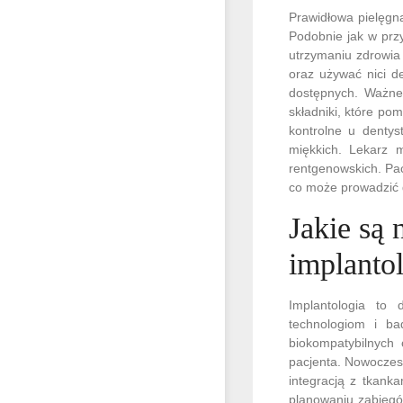
Prawidłowa pielęgna
Podobnie jak w prz
utrzymaniu zdrowia
oraz używać nici d
dostępnych. Ważne 
składniki, które po
kontrolne u dentys
miękkich. Lekarz 
rentgenowskich. Pa
co może prowadzić 
Jakie są 
implantol
Implantologia to 
technologiom i b
biokompatybilnych 
pacjenta. Nowoczesn
integracją z tkank
planowaniu zabiegó