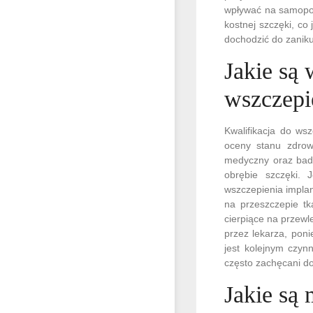
wpływać na samopoc
kostnej szczęki, co
dochodzić do zaniku
Jakie są
wszczepi
Kwalifikacja do ws
oceny stanu zdrow
medyczny oraz bada
obrębie szczęki. 
wszczepienia implan
na przeszczepie tk
cierpiące na przewl
przez lekarza, poni
jest kolejnym czyn
często zachęcani do
Jakie są