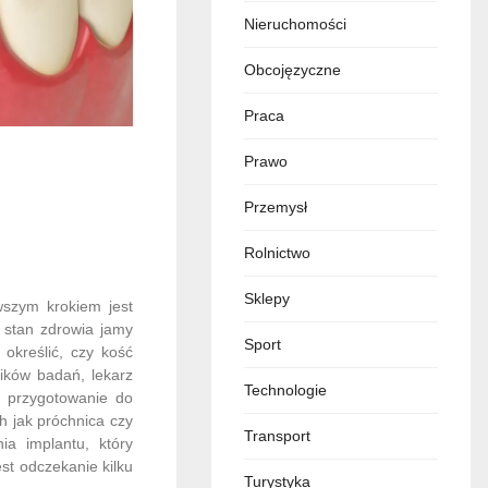
Nieruchomości
Obcojęzyczne
Praca
Prawo
Przemysł
Rolnictwo
Sklepy
wszym krokiem jest
i stan zdrowia jamy
Sport
 określić, czy kość
ików badań, lekarz
Technologie
t przygotowanie do
 jak próchnica czy
Transport
ia implantu, który
st odczekanie kilku
Turystyka