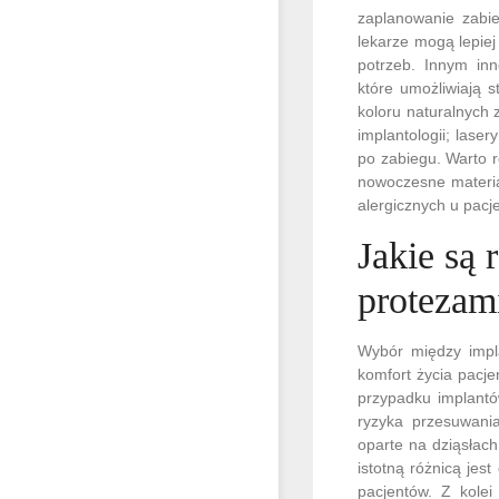
zaplanowanie zabie
lekarze mogą lepiej
potrzeb. Innym in
które umożliwiają 
koloru naturalnych
implantologii; lase
po zabiegu. Warto 
nowoczesne materia
alergicznych u pacj
Jakie są
protezam
Wybór między impl
komfort życia pacje
przypadku implantó
ryzyka przesuwani
oparte na dziąsłac
istotną różnicą jes
pacjentów. Z kole