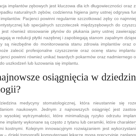
cja implantów zębowych jest kluczowa dla ich długowieczności oraz z
ypadku naturalnych zębów, codzienna higiena jamy ustnej odgrywa fu
 implantów. Pacjenci powinni regularnie szczotkować zęby co najmnie
entystycznej lub specjalnych szczoteczek międzyzębowych do czyszcz
jest również stosowanie płynów do płukania jamy ustnej zawierając
magają w redukcji płytki nazębnej i zapobiegają stanom zapalnym dziąse
ty są niezbędne do monitorowania stanu zdrowia implantów oraz o
może zalecić profesjonalne czyszczenie oraz ocenę stanu implan
cjenci powinni również unikać twardych pokarmów oraz nadmiernego o
do uszkodzeń lub luzowania się implantu.
najnowsze osiągnięcia w dziedzin
ogii?
dziedzina medycyny stomatologicznej, która nieustannie się roz
adaniom naukowym. Jednym z najnowszych osiągnięć jest zastos
o wysokiej wytrzymałości, które minimalizują ryzyko odrzutu impla
e implanty wykonane są często z tytanu lub ceramiki, które charakter
ami kostnymi. Kolejnym innowacyjnym rozwiązaniem jest wykorzystani
w – dzięki tomografii komputerowej lekarze mogą precyzyjnie zaplan