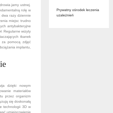
drowia jamy ustnej.
Prywatny ośrodek leczenia
ndamentalną rolę w
uzależnień
j dwa razy dziennie
enia miejsc trudno
ych antybakteryjne
ł. Regularne wizyty
taczających tkanek
tu za pomocą zdjęć
bciążania implantu,
ie
wija dzięki nowym
owanie materiałów
ntu przez organizm
yzują się doskonałą
e technologii 3D w
ować umiejscowienie