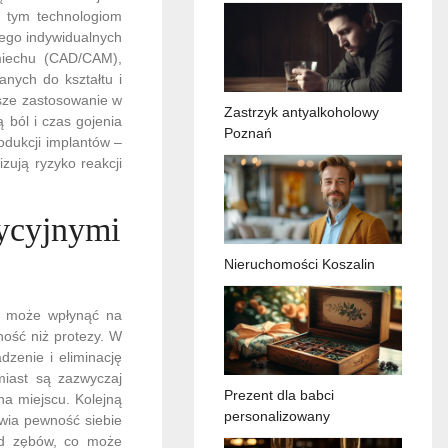
i tym technologiom
jego indywidualnych
miechu (CAD/CAM),
anych do kształtu i
rsze zastosowanie w
Zastrzyk antyalkoholowy
 ból i czas gojenia
Poznań
dukcji implantów –
zują ryzyko reakcji
dycyjnymi
Nieruchomości Koszalin
ra może wpłynąć na
ność niż protezy. W
zenie i eliminację
miast są zazwyczaj
Prezent dla babci
na miejscu. Kolejną
personalizowany
awia pewność siebie
ąd zębów, co może