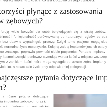
ntegracji implantu z kością, co jest kluczowe dla jego trwałości.
korzyści płynące z zastosowania
ów zębowych?
ferują wiele korzyści dla osób borykających się z utratą zębów
bilność i funkcjonalność porównywalną do naturalnych zębów, co p
e bez obaw o wypadnięcie protezy. Dzięki temu pacjenci mogą cies
ić normalne życie towarzyskie. Kolejną zaletą implantów jest ich estet
, co znacząco poprawia pewność siebie pacjentów. Ponadto implanty 
y kostnej szczęki, ponieważ stymulują wzrost kości w miejscu wszczep
m z zanikiem kości, które mogą wystąpić po utracie zęba. Implanty 
ele lat, a nawet całe życie przy odpowiedniej pielęgnacji.
najczęstsze pytania dotyczące im
h?
ma różne pytania dotyczące
ia implantów zębowych oraz ich
oatacji. Jednym z najczęściej