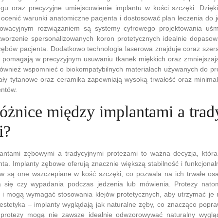
gu oraz precyzyjne umiejscowienie implantu w kości szczęki. Dzięk
 ocenić warunki anatomiczne pacjenta i dostosować plan leczenia do 
nowacyjnym rozwiązaniem są systemy cyfrowego projektowania uś
stworzenie spersonalizowanych koron protetycznych idealnie dopasow
 zębów pacjenta. Dodatkowo technologia laserowa znajduje coraz sze
ry pomagają w precyzyjnym usuwaniu tkanek miękkich oraz zmniejszają
również wspomnieć o biokompatybilnych materiałach używanych do pro
ły tytanowe oraz ceramika zapewniają wysoką trwałość oraz minimali
entów.
 różnice między implantami a tra
i?
antami zębowymi a tradycyjnymi protezami to ważna decyzja, któ
nta. Implanty zębowe oferują znacznie większą stabilność i funkcjonal
w są one wszczepiane w kość szczęki, co pozwala na ich trwałe osad
a się czy wypadania podczas jedzenia lub mówienia. Protezy nato
h i mogą wymagać stosowania klejów protetycznych, aby utrzymać je 
t estetyka – implanty wyglądają jak naturalne zęby, co znacząco popr
i protezy mogą nie zawsze idealnie odwzorowywać naturalny wygl