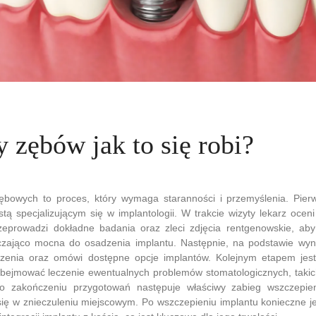
 zębów jak to się robi?
bowych to proces, który wymaga staranności i przemyślenia. Pier
stą specjalizującym się w implantologii. W trakcie wizyty lekarz ocen
rzeprowadzi dokładne badania oraz zleci zdjęcia rentgenowskie, aby
rczająco mocna do osadzenia implantu. Następnie, na podstawie wyn
czenia oraz omówi dostępne opcje implantów. Kolejnym etapem jes
bejmować leczenie ewentualnych problemów stomatologicznych, takich
Po zakończeniu przygotowań następuje właściwy zabieg wszczepien
ię w znieczuleniu miejscowym. Po wszczepieniu implantu konieczne je