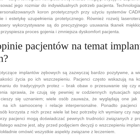
osować jego rozmiar do indywidualnych potrzeb pacjenta. Technologi
personalizowanych koron protetycznych przy użyciu systemów CAD
e i estetykę uzupełnienia protetycznego. Również rozwój laserotera
 lasery wykorzystywane są do precyzyjnego usuwania tkanek miękkic
 przyspiesza proces gojenia i zmniejsza dyskomfort pacjenta.
 opinie pacjentów na temat impla
h?
otyczące implantów zębowych są zazwyczaj bardzo pozytywne, a wi
akości życia po ich wszczepieniu. Pacjenci często wskazują na k
naniu do tradycyjnych protez – brak obaw o przesuwanie się czy
enia sprawia, że czują się pewniej w codziennych sytuacjach spo
 cieszy się uznaniem; wiele osób zauważa, że wyglądają one jak 
 na ich samoocenę i relacje interpersonalne. Ponadto pacjenci 
sób korzysta z nich przez wiele lat bez potrzeby ich wymiany czy na
órzy pacjenci mogą doświadczać pewnych trudności związanych z pr
dlatego ważne jest, aby przed podjęciem decyzji o wszczepieniu implan
 dokładnie omówić wszystkie aspekty związane z leczeniem.