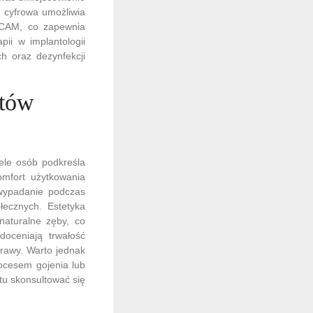
a cyfrowa umożliwia
/CAM, co zapewnia
pii w implantologii
h oraz dezynfekcji
ntów
ele osób podkreśla
omfort użytkowania
 wypadanie podczas
łecznych. Estetyka
naturalne zęby, co
doceniają trwałość
prawy. Warto jednak
ocesem gojenia lub
tu skonsultować się