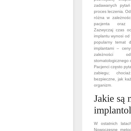
zadawanych pytań 
proces leczenia. O
różna w zależnośc
pacjenta oraz 
Zazwyczaj czas oc
implantu wynosi od 
popularny temat 
implantami – cen
zależności od
stomatologicznego o
Pacjenci często pyt
zabiegu; choci
bezpieczne, jak ka
organizm.
Jakie są
implantol
W ostatnich latach
Nowoczesne metody