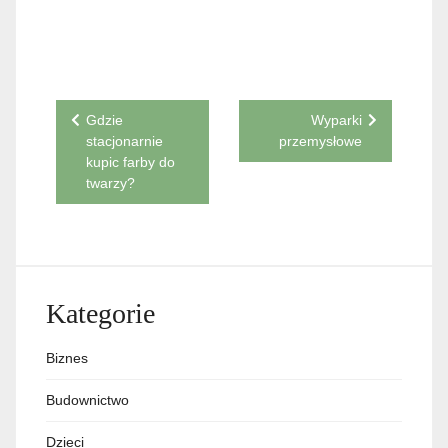
Nawigacja
Gdzie
Wyparki
stacjonarnie
przemysłowe
wpisu
kupic farby do
twarzy?
Kategorie
Biznes
Budownictwo
Dzieci