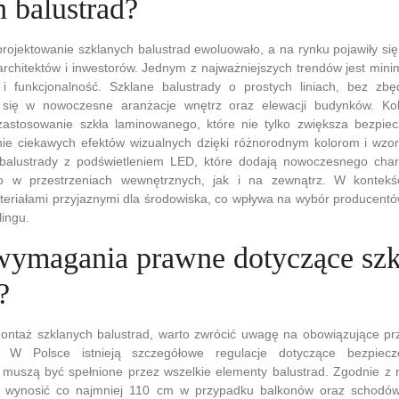
 balustrad?
projektowanie szklanych balustrad ewoluowało, a na rynku pojawiły się
rchitektów i inwestorów. Jednym z najważniejszych trendów jest minim
i funkcjonalność. Szklane balustrady o prostych liniach, bez zb
 się w nowoczesne aranżacje wnętrz oraz elewacji budynków. Ko
zastosowanie szkła laminowanego, które nie tylko zwiększa bezpiec
ie ciekawych efektów wizualnych dzięki różnorodnym kolorom i wzo
balustrady z podświetleniem LED, które dodają nowoczesnego cha
 w przestrzeniach wewnętrznych, jak i na zewnątrz. W kontekści
teriałami przyjaznymi dla środowiska, co wpływa na wybór producentó
ingu.
 wymagania prawne dotyczące sz
?
ontaż szklanych balustrad, warto zwrócić uwagę na obowiązujące pr
 W Polsce istnieją szczegółowe regulacje dotyczące bezpiecze
 muszą być spełnione przez wszelkie elementy balustrad. Zgodnie z
a wynosić co najmniej 110 cm w przypadku balkonów oraz schodów