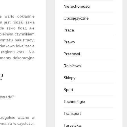
Nieruchomości
e warto dokładnie
Obcojęzyczne
 jest rodzaj szkła
e szkło float, ale
Praca
olejnym czynnikiem
ontażu balustrady;
Prawo
datkowo lokalizacja
regionu kraju. Nie
Przemysł
ementy dekoracyjne
Rolnictwo
?
Sklepy
Sport
ustrady?
Technologie
Transport
zczególnie ważne w
ymania w czystości;
Turystyka