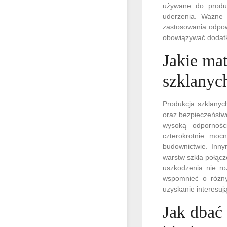
używane do produk
uderzenia. Ważne 
zastosowania odpo
obowiązywać dodat
Jakie ma
szklanych
Produkcja szklanych
oraz bezpieczeństwo
wysoką odpornośc
czterokrotnie moc
budownictwie. Inny
warstw szkła połącz
uszkodzenia nie ro
wspomnieć o różny
uzyskanie interesuj
Jak dbać