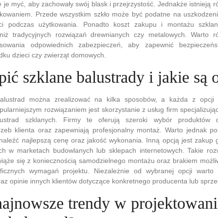
e je myć, aby zachowały swój blask i przejrzystość. Jednakże istnieją
tkowaniem. Przede wszystkim szkło może być podatne na uszkodzen
i podczas użytkowania. Ponadto koszt zakupu i montażu szklany
niż tradycyjnych rozwiązań drewnianych czy metalowych. Warto r
osowania odpowiednich zabezpieczeń, aby zapewnić bezpieczeńs
dku dzieci czy zwierząt domowych.
ić szklane balustrady i jakie są 
alustrad można zrealizować na kilka sposobów, a każda z opcji 
pularniejszym rozwiązaniem jest skorzystanie z usług firm specjalizują
ustrad szklanych. Firmy te oferują szeroki wybór produktów 
rzeb klienta oraz zapewniają profesjonalny montaż. Warto jednak po
naleźć najlepszą cenę oraz jakość wykonania. Inną opcją jest zakup
ch w marketach budowlanych lub sklepach internetowych. Takie ro
 wiąże się z koniecznością samodzielnego montażu oraz brakiem możl
ficznych wymagań projektu. Niezależnie od wybranej opcji warto
 oraz opinie innych klientów dotyczące konkretnego producenta lub sprz
 najnowsze trendy w projektowan