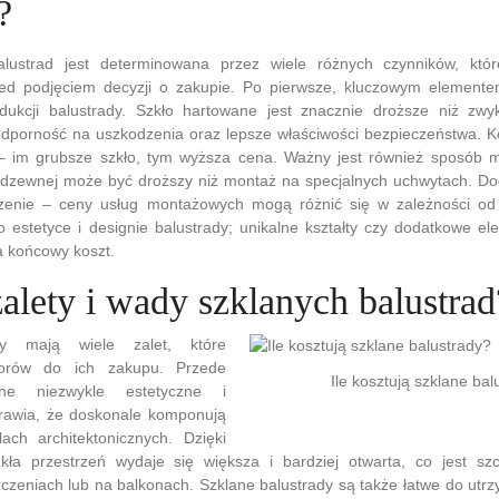
?
lustrad jest determinowana przez wiele różnych czynników, któr
ed podjęciem decyzji o zakupie. Po pierwsze, kluczowym elementem
kcji balustrady. Szkło hartowane jest znacznie droższe niż zwykł
dporność na uszkodzenia oraz lepsze właściwości bezpieczeństwa. K
 – im grubsze szkło, tym wyższa cena. Ważny jest również sposób m
erdzewnej może być droższy niż montaż na specjalnych uchwytach. Do
zenie – ceny usług montażowych mogą różnić się w zależności od 
estetyce i designie balustrady; unikalne kształty czy dodatkowe el
a końcowy koszt.
zalety i wady szklanych balustrad
dy mają wiele zalet, które
storów do ich zakupu. Przede
Ile kosztują szklane bal
ne niezwykle estetyczne i
rawia, że doskonale komponują
ach architektonicznych. Dzięki
zkła przestrzeń wydaje się większa i bardziej otwarta, co jest s
zeniach lub na balkonach. Szklane balustrady są także łatwe do utrz