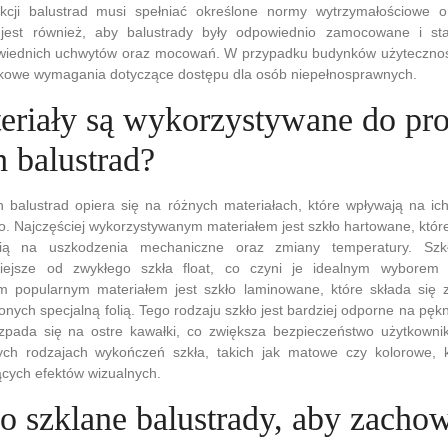
cji balustrad musi spełniać określone normy wytrzymałościowe o
jest również, aby balustrady były odpowiednio zamocowane i st
wiednich uchwytów oraz mocowań. W przypadku budynków użytecznoś
kowe wymagania dotyczące dostępu dla osób niepełnosprawnych.
teriały są wykorzystywane do pro
 balustrad?
 balustrad opiera się na różnych materiałach, które wpływają na ich
. Najczęściej wykorzystywanym materiałem jest szkło hartowane, które
ią na uszkodzenia mechaniczne oraz zmiany temperatury. Szkł
niejsze od zwykłego szkła float, co czyni je idealnym wybore
m popularnym materiałem jest szkło laminowane, które składa się 
onych specjalną folią. Tego rodzaju szkło jest bardziej odporne na pęk
zpada się na ostre kawałki, co zwiększa bezpieczeństwo użytkowni
ch rodzajach wykończeń szkła, takich jak matowe czy kolorowe, 
ących efektów wizualnych.
 o szklane balustrady, aby zacho