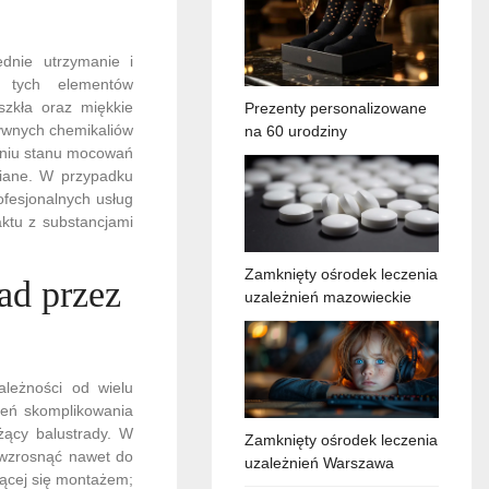
ednie utrzymanie i
ę tych elementów
szkła oraz miękkie
Prezenty personalizowane
sywnych chemikaliów
na 60 urodziny
aniu stanu mocowań
niane. W przypadku
fesjonalnych usług
aktu z substancjami
Zamknięty ośrodek leczenia
ad przez
uzależnień mazowieckie
leżności od wielu
pień skomplikowania
żący balustrady. W
Zamknięty ośrodek leczenia
 wzrosnąć nawet do
uzależnień Warszawa
jącej się montażem;