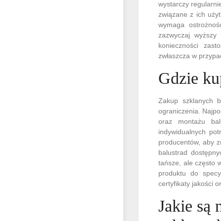
wystarczy regularni
związane z ich uży
wymaga ostrożnośc
zazwyczaj wyższy 
konieczności zast
zwłaszcza w przypa
Gdzie kup
Zakup szklanych b
ograniczenia. Najpo
oraz montażu bal
indywidualnych pot
producentów, aby z
balustrad dostępny
tańsze, ale często
produktu do specy
certyfikaty jakości
Jakie są