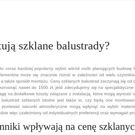
tują szklane balustrady?
 to coraz bardziej popularny wybór wśród osób planujących budowę 
lementów może się znacznie różnić w zależności od wielu czynników,
, a także sposób montażu. Ceny szklanych balustrad zaczynają się od o
wzrosnąć nawet do 1500 zł, jeśli zdecydujemy się na specjalistyczne
agę na dodatkowe koszty związane z instalacją, które mogą wynosić 
balustrad szklanych istotne jest także to, czy będą one montowa
 ponieważ warunki atmosferyczne mogą wpłynąć na wybór materiał
dzie więc uzależniony od indywidualnych preferencji oraz wymagań pr
ynniki wpływają na cenę szklany