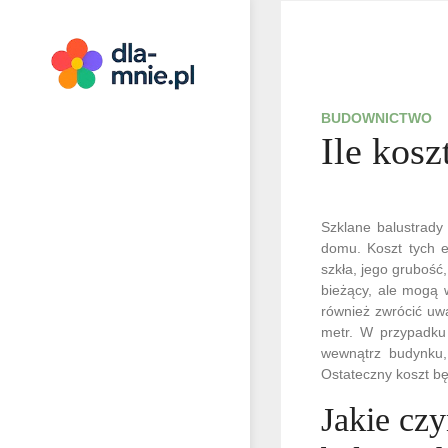
Skip
to
content
Dla mnie
BUDOWNICTWO
Ile kosz
Szklane balustrady
domu. Koszt tych e
szkła, jego grubość
bieżący, ale mogą 
również zwrócić uw
metr. W przypadku 
wewnątrz budynku,
Ostateczny koszt bę
Jakie cz