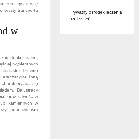
ug oraz gwarancję
 koszty transportu
Prywatny ośrodek leczenia
uzależnień
rad w
zne i funkcjonalne,
ęściej wybieranych
y charakter. Drewno
 aranżacyjne. Inną
 charakteryzują się
lądem. Balustrady
łość oraz łatwość w
 lub kamiennych w
 przy jednoczesnym