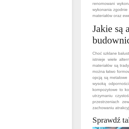
renomowani wykona
wykonania zgodnie 
materiałów oraz ewe
Jakie są 
budowni
Choć szklane balust
istnieje wiele alt
materiałów są trady
można łatwo formow
opcją są metalowe b
wysoką odpornośc
kompozytowe to kol
utrzymaniu czysto
przestrzeniach ze
zachowaniu atrakcy
Sprawdź ta