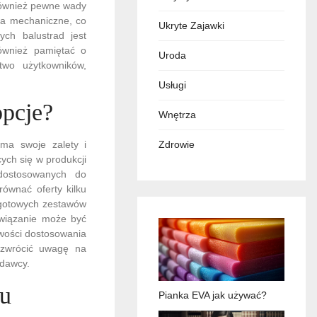
 również pewne wady
ia mechaniczne, co
Ukryte Zajawki
ch balustrad jest
ównież pamiętać o
Uroda
two użytkowników,
Usługi
opcje?
Wnętrza
ma swoje zalety i
Zdrowie
cych się w produkcji
dostosowanych do
równać oferty kilku
 gotowych zestawów
związanie może być
iwości dostosowania
 zwrócić uwagę na
edawcy.
iu
Pianka EVA jak używać?