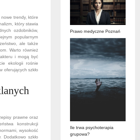
 nowe trendy, które
alizm, który stawia
ędnych ozdobników,
Prawo medyczne Poznań
lejnym popularnym
zeństwo, ale także
rom. Warto również
rakteru i mogą być
e ekologii rośnie
w oferujących szkło
klanych
zepisy prawne oraz
ństwa konstrukcji
Ile trwa psychoterapia
 normami, wysokość
grupowa?
. Dodatkowo szkło