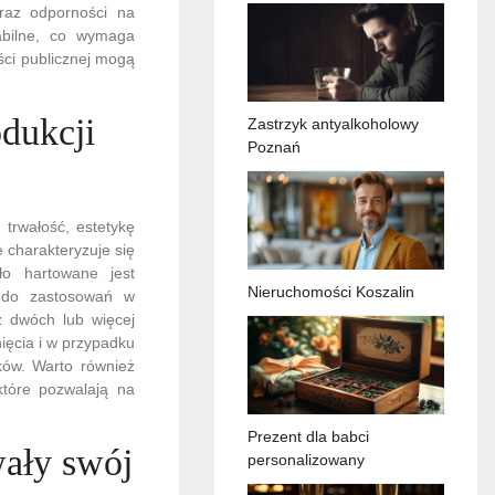
raz odporności na
abilne, co wymaga
ci publicznej mogą
dukcji
Zastrzyk antyalkoholowy
Poznań
 trwałość, estetykę
 charakteryzuje się
o hartowane jest
Nieruchomości Koszalin
m do zastosowań w
z dwóch lub więcej
nięcia i w przypadku
ków. Warto również
które pozwalają na
Prezent dla babci
wały swój
personalizowany