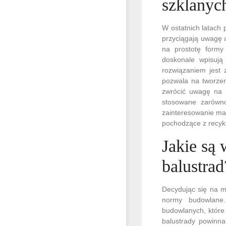
szklanych
W ostatnich latach 
przyciągają uwagę a
na prostotę formy 
doskonale wpisują
rozwiązaniem jest 
pozwala na tworzen
zwrócić uwagę na 
stosowane zarówno
zainteresowanie ma
pochodzące z recykl
Jakie są
balustrad
Decydując się na m
normy budowlane.
budowlanych, które
balustrady powinn