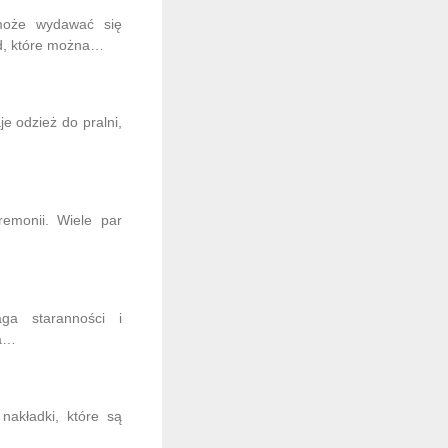
 może wydawać się
od, które można…
je odzież do pralni,
emonii. Wiele par
ga staranności i
na…
nakładki, które są