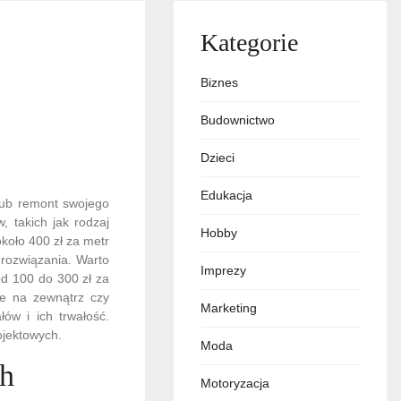
Kategorie
Biznes
Budownictwo
Dzieci
Edukacja
lub remont swojego
 takich jak rodzaj
Hobby
koło 400 zł za metr
 rozwiązania. Warto
Imprezy
od 100 do 300 zł za
ne na zewnątrz czy
Marketing
ów i ich trwałość.
ojektowych.
Moda
ch
Motoryzacja