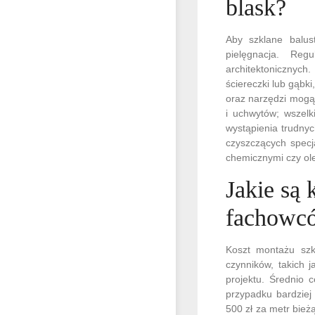
blask?
Aby szklane balus
pielęgnacja. Re
architektonicznych
ściereczki lub gąbk
oraz narzędzi mogą
i uchwytów; wszel
wystąpienia trudny
czyszczących specja
chemicznymi czy ole
Jakie są 
fachowc
Koszt montażu szk
czynników, takich j
projektu. Średnio
przypadku bardziej
500 zł za metr bie