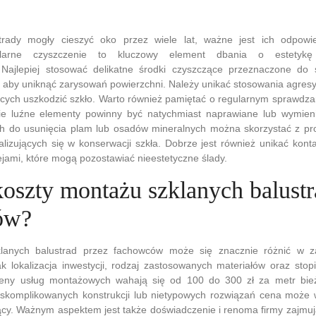
trady mogły cieszyć oko przez wiele lat, ważne jest ich odpowi
gularne czyszczenie to kluczowy element dbania o estetyk
. Najlepiej stosować delikatne środki czyszczące przeznaczone do 
i, aby uniknąć zarysowań powierzchni. Należy unikać stosowania agre
cych uszkodzić szkło. Warto również pamiętać o regularnym sprawdz
kie luźne elementy powinny być natychmiast naprawiane lub wymie
ch do usunięcia plam lub osadów mineralnych można skorzystać z pro
lizujących się w konserwacji szkła. Dobrze jest również unikać kont
jami, które mogą pozostawiać nieestetyczne ślady.
koszty montażu szklanych balustr
ów?
lanych balustrad przez fachowców może się znacznie różnić w za
ak lokalizacja inwestycji, rodzaj zastosowanych materiałów oraz sto
 ceny usług montażowych wahają się od 100 do 300 zł za metr bie
 skomplikowanych konstrukcji lub nietypowych rozwiązań cena może
żący. Ważnym aspektem jest także doświadczenie i renoma firmy zajmu