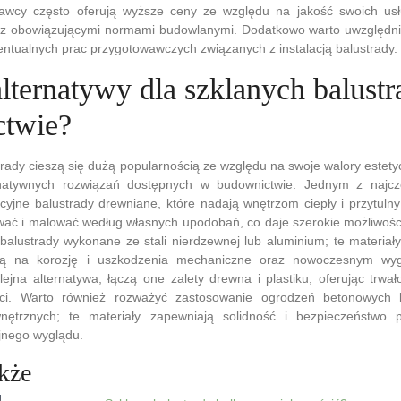
wcy często oferują wyższe ceny ze względu na jakość swoich usł
z obowiązującymi normami budowlanymi. Dodatkowo warto uwzględnić
ntualnych prac przygotowawczych związanych z instalacją balustrady.
alternatywy dla szklanych balust
ctwie?
rady cieszą się dużą popularnością ze względu na swoje walory estetyc
ernatywnych rozwiązań dostępnych w budownictwie. Jednym z najcz
cyjne balustrady drewniane, które nadają wnętrzom ciepły i przytuln
ać i malować według własnych upodobań, co daje szerokie możliwości
alustrady wykonane ze stali nierdzewnej lub aluminium; te materiały
ią na korozję i uszkodzenia mechaniczne oraz nowoczesnym wyg
ejna alternatywa; łączą one zalety drewna i plastiku, oferując trwa
ści. Warto również rozważyć zastosowanie ogrodzeń betonowych
wnętrznych; te materiały zapewniają solidność i bezpieczeństwo
jnego wyglądu.
kże