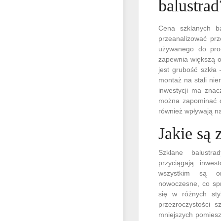
balustrad
Cena szklanych ba
przeanalizować prz
używanego do produ
zapewnia większą o
jest grubość szkła
montaż na stali ni
inwestycji ma znac
można zapominać o 
również wpływają n
Jakie są 
Szklane balustra
przyciągają inwe
wszystkim są o
nowoczesne, co sp
się w różnych styl
przezroczystości s
mniejszych pomieszc