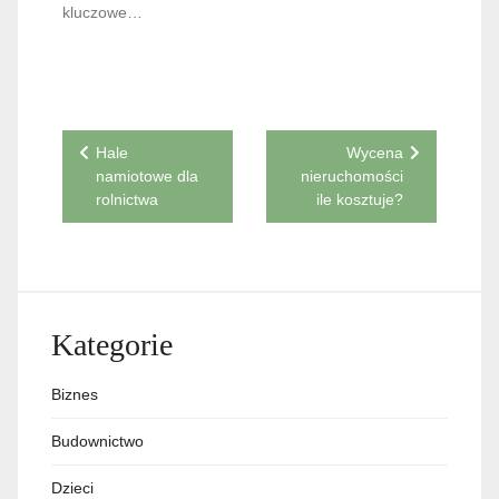
kluczowe…
Nawigacja
Hale
Wycena
namiotowe dla
nieruchomości
wpisu
rolnictwa
ile kosztuje?
Kategorie
Biznes
Budownictwo
Dzieci