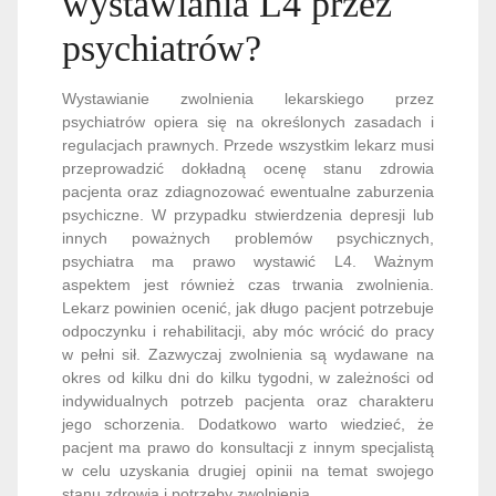
wystawiania L4 przez
psychiatrów?
Wystawianie zwolnienia lekarskiego przez
psychiatrów opiera się na określonych zasadach i
regulacjach prawnych. Przede wszystkim lekarz musi
przeprowadzić dokładną ocenę stanu zdrowia
pacjenta oraz zdiagnozować ewentualne zaburzenia
psychiczne. W przypadku stwierdzenia depresji lub
innych poważnych problemów psychicznych,
psychiatra ma prawo wystawić L4. Ważnym
aspektem jest również czas trwania zwolnienia.
Lekarz powinien ocenić, jak długo pacjent potrzebuje
odpoczynku i rehabilitacji, aby móc wrócić do pracy
w pełni sił. Zazwyczaj zwolnienia są wydawane na
okres od kilku dni do kilku tygodni, w zależności od
indywidualnych potrzeb pacjenta oraz charakteru
jego schorzenia. Dodatkowo warto wiedzieć, że
pacjent ma prawo do konsultacji z innym specjalistą
w celu uzyskania drugiej opinii na temat swojego
stanu zdrowia i potrzeby zwolnienia.