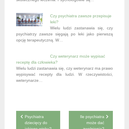
Czy psychiatra zawsze przepisuje
leki?
Wielu ludzi zastanawia się, czy
psychiatrzy zawsze sięgają po leki jako pierwszą
opcję terapeutyczną. W…
Czy weterynarz może wypisać
receptę dla człowieka?
Wielu ludzi zastanawia się, czy weterynarz ma prawo
wypisywać recepty dla ludzi. W rzeczywistości,
weterynarze…
Nawigacja
Psychiatra
Ile psychiatra
dziecięcy do
może dać
wpisu
jakiego wieku?
zwolnienia?