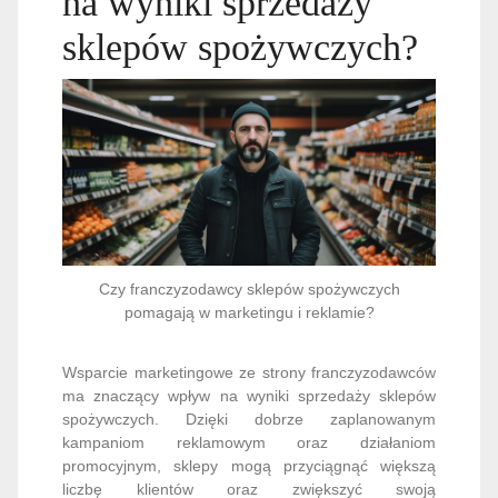
na wyniki sprzedaży
sklepów spożywczych?
Czy franczyzodawcy sklepów spożywczych
pomagają w marketingu i reklamie?
Wsparcie marketingowe ze strony franczyzodawców
ma znaczący wpływ na wyniki sprzedaży sklepów
spożywczych. Dzięki dobrze zaplanowanym
kampaniom reklamowym oraz działaniom
promocyjnym, sklepy mogą przyciągnąć większą
liczbę klientów oraz zwiększyć swoją