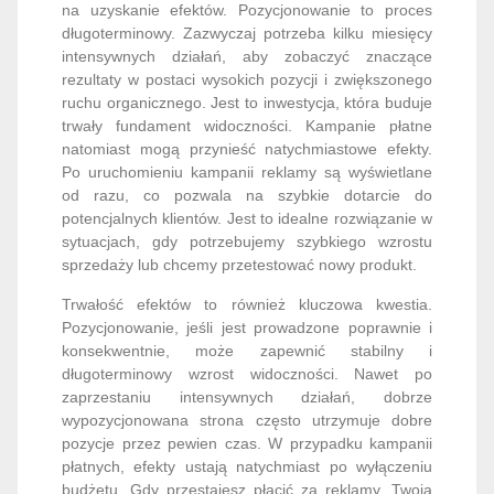
na uzyskanie efektów. Pozycjonowanie to proces
długoterminowy. Zazwyczaj potrzeba kilku miesięcy
intensywnych działań, aby zobaczyć znaczące
rezultaty w postaci wysokich pozycji i zwiększonego
ruchu organicznego. Jest to inwestycja, która buduje
trwały fundament widoczności. Kampanie płatne
natomiast mogą przynieść natychmiastowe efekty.
Po uruchomieniu kampanii reklamy są wyświetlane
od razu, co pozwala na szybkie dotarcie do
potencjalnych klientów. Jest to idealne rozwiązanie w
sytuacjach, gdy potrzebujemy szybkiego wzrostu
sprzedaży lub chcemy przetestować nowy produkt.
Trwałość efektów to również kluczowa kwestia.
Pozycjonowanie, jeśli jest prowadzone poprawnie i
konsekwentnie, może zapewnić stabilny i
długoterminowy wzrost widoczności. Nawet po
zaprzestaniu intensywnych działań, dobrze
wypozycjonowana strona często utrzymuje dobre
pozycje przez pewien czas. W przypadku kampanii
płatnych, efekty ustają natychmiast po wyłączeniu
budżetu. Gdy przestajesz płacić za reklamy, Twoja