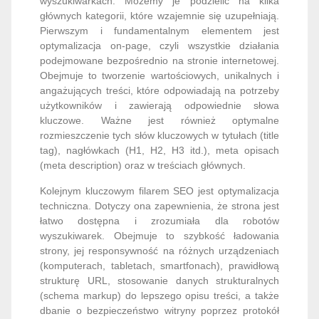
wyszukiwarkach. Możemy je podzielić na kilka
głównych kategorii, które wzajemnie się uzupełniają.
Pierwszym i fundamentalnym elementem jest
optymalizacja on-page, czyli wszystkie działania
podejmowane bezpośrednio na stronie internetowej.
Obejmuje to tworzenie wartościowych, unikalnych i
angażujących treści, które odpowiadają na potrzeby
użytkowników i zawierają odpowiednie słowa
kluczowe. Ważne jest również optymalne
rozmieszczenie tych słów kluczowych w tytułach (title
tag), nagłówkach (H1, H2, H3 itd.), meta opisach
(meta description) oraz w treściach głównych.
Kolejnym kluczowym filarem SEO jest optymalizacja
techniczna. Dotyczy ona zapewnienia, że strona jest
łatwo dostępna i zrozumiała dla robotów
wyszukiwarek. Obejmuje to szybkość ładowania
strony, jej responsywność na różnych urządzeniach
(komputerach, tabletach, smartfonach), prawidłową
strukturę URL, stosowanie danych strukturalnych
(schema markup) do lepszego opisu treści, a także
dbanie o bezpieczeństwo witryny poprzez protokół