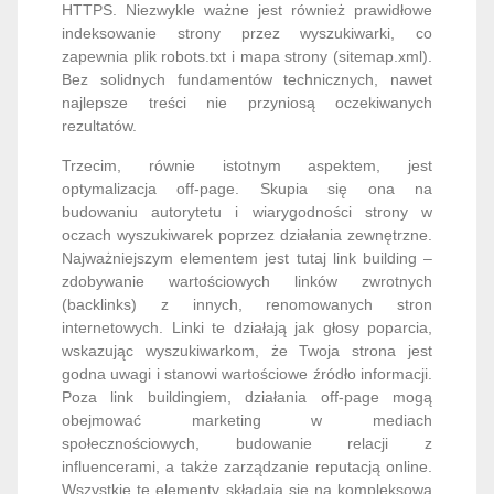
HTTPS. Niezwykle ważne jest również prawidłowe
indeksowanie strony przez wyszukiwarki, co
zapewnia plik robots.txt i mapa strony (sitemap.xml).
Bez solidnych fundamentów technicznych, nawet
najlepsze treści nie przyniosą oczekiwanych
rezultatów.
Trzecim, równie istotnym aspektem, jest
optymalizacja off-page. Skupia się ona na
budowaniu autorytetu i wiarygodności strony w
oczach wyszukiwarek poprzez działania zewnętrzne.
Najważniejszym elementem jest tutaj link building –
zdobywanie wartościowych linków zwrotnych
(backlinks) z innych, renomowanych stron
internetowych. Linki te działają jak głosy poparcia,
wskazując wyszukiwarkom, że Twoja strona jest
godna uwagi i stanowi wartościowe źródło informacji.
Poza link buildingiem, działania off-page mogą
obejmować marketing w mediach
społecznościowych, budowanie relacji z
influencerami, a także zarządzanie reputacją online.
Wszystkie te elementy składają się na kompleksową