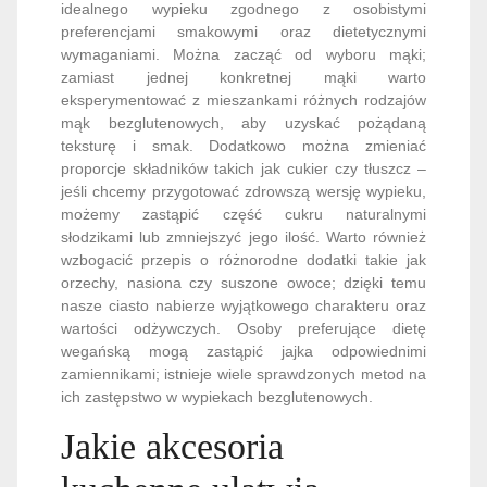
idealnego wypieku zgodnego z osobistymi
preferencjami smakowymi oraz dietetycznymi
wymaganiami. Można zacząć od wyboru mąki;
zamiast jednej konkretnej mąki warto
eksperymentować z mieszankami różnych rodzajów
mąk bezglutenowych, aby uzyskać pożądaną
teksturę i smak. Dodatkowo można zmieniać
proporcje składników takich jak cukier czy tłuszcz –
jeśli chcemy przygotować zdrowszą wersję wypieku,
możemy zastąpić część cukru naturalnymi
słodzikami lub zmniejszyć jego ilość. Warto również
wzbogacić przepis o różnorodne dodatki takie jak
orzechy, nasiona czy suszone owoce; dzięki temu
nasze ciasto nabierze wyjątkowego charakteru oraz
wartości odżywczych. Osoby preferujące dietę
wegańską mogą zastąpić jajka odpowiednimi
zamiennikami; istnieje wiele sprawdzonych metod na
ich zastępstwo w wypiekach bezglutenowych.
Jakie akcesoria