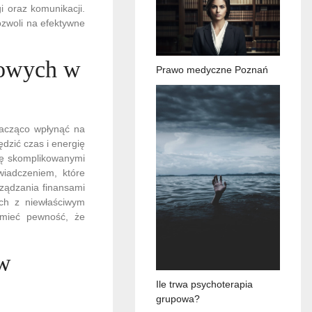
i oraz komunikacji.
ozwoli na efektywne
kowych w
Prawo medyczne Poznań
nacząco wpłynąć na
dzić czas i energię
się skomplikowanymi
iadczeniem, które
rządzania finansami
ych z niewłaściwym
a mieć pewność, że
 w
Ile trwa psychoterapia
grupowa?