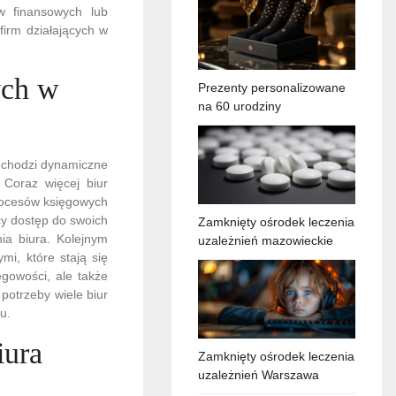
 finansowych lub
irm działających w
ych w
Prezenty personalizowane
na 60 urodziny
echodzi dynamiczne
 Coraz więcej biur
rocesów księgowych
cy dostęp do swoich
Zamknięty ośrodek leczenia
ia biura. Kolejnym
uzależnień mazowieckie
mi, które stają się
ęgowości, ale także
potrzeby wiele biur
u.
iura
Zamknięty ośrodek leczenia
uzależnień Warszawa