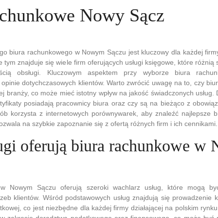
achunkowe Nowy Sącz
o biura rachunkowego w Nowym Sączu jest kluczowy dla każdej firmy,
e tym znajduje się wiele firm oferujących usługi księgowe, które różnią
ścią obsługi. Kluczowym aspektem przy wyborze biura rachun
opinie dotychczasowych klientów. Warto zwrócić uwagę na to, czy biuro
ej branży, co może mieć istotny wpływ na jakość świadczonych usług. 
rtyfikaty posiadają pracownicy biura oraz czy są na bieżąco z obowią
ób korzysta z internetowych porównywarek, aby znaleźć najlepsze 
wala na szybkie zapoznanie się z ofertą różnych firm i ich cennikami.
ługi oferują biura rachunkowe 
 w Nowym Sączu oferują szeroki wachlarz usług, które mogą b
rzeb klientów. Wśród podstawowych usług znajdują się prowadzenie 
tkowej, co jest niezbędne dla każdej firmy działającej na polskim rynk
 w zakresie doradztwa podatkowego oraz finansowego, co może być