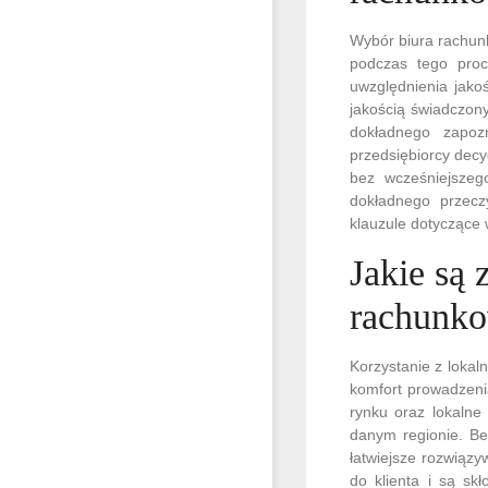
Wybór biura rachunk
podczas tego proc
uwzględnienia jako
jakością świadczon
dokładnego zapozn
przedsiębiorcy decy
bez wcześniejszeg
dokładnego przecz
klauzule dotyczące
Jakie są 
rachunk
Korzystanie z loka
komfort prowadzenia
rynku oraz lokalne
danym regionie. Be
łatwiejsze rozwiąz
do klienta i są sk