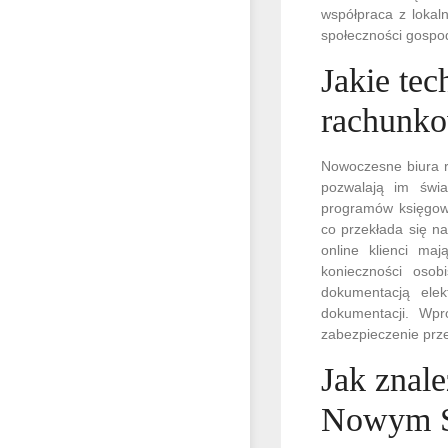
współpraca z lokal
społeczności gospo
Jakie te
rachunk
Nowoczesne biura r
pozwalają im świa
programów księgow
co przekłada się n
online klienci ma
konieczności osob
dokumentacją elek
dokumentacji. Wpr
zabezpieczenie prze
Jak znal
Nowym 