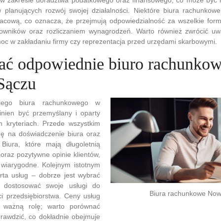
w planujących rozwój swojej działalności. Niektóre biura rachunkow
acową, co oznacza, że przejmują odpowiedzialność za wszelkie form
cowników oraz rozliczaniem wynagrodzeń. Warto również zwrócić 
omoc w zakładaniu firmy czy reprezentacja przed urzędami skarbowymi.
ać odpowiednie biuro rachunko
Sączu
iego biura rachunkowego w
ien być przemyślany i oparty
h kryteriach. Przede wszystkim
ę na doświadczenie biura oraz
. Biura, które mają długoletnią
oraz pozytywne opinie klientów,
wiarygodne. Kolejnym istotnym
rta usług – dobrze jest wybrać
e dostosować swoje usługi do
Biura rachunkowe Now
ści przedsiębiorstwa. Ceny usług
ą ważną rolę; warto porównać
 sprawdzić, co dokładnie obejmuje