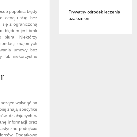
osób popełnia błędy
Prywatny ośrodek leczenia
ie ceną usług bez
uzależnień
 się z ograniczoną
m błędem jest brak
 biura. Niektórzy
omendacji znajomych
sywania umowy bez
y lub niekorzystne
r
nacząco wpłynąć na
iej znają specyfikę
ców działających w
nę informacji oraz
lastyczne podejście
biorców. Dodatkowo