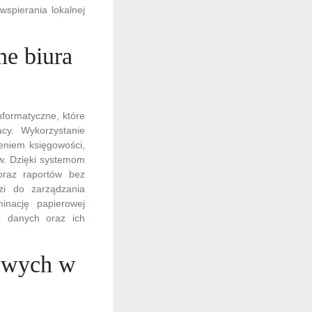
wspierania lokalnej
ne biura
formatyczne, które
cy. Wykorzystanie
eniem księgowości,
ów. Dzięki systemom
oraz raportów bez
zi do zarządzania
inację papierowej
e danych oraz ich
kowych w