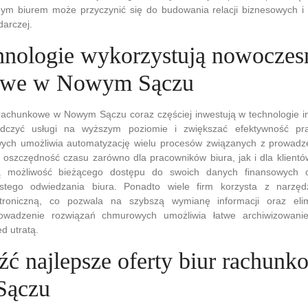
nym biurem może przyczynić się do budowania relacji biznesowych i 
darczej.
chnologie wykorzystują nowoczes
owe w Nowym Sączu
achunkowe w Nowym Sączu coraz częściej inwestują w technologie in
dczyć usługi na wyższym poziomie i zwiększać efektywność pra
ych umożliwia automatyzację wielu procesów związanych z prowadz
a oszczędność czasu zarówno dla pracowników biura, jak i dla klient
ją możliwość bieżącego dostępu do swoich danych finansowych 
istego odwiedzania biura. Ponadto wiele firm korzysta z narzęd
troniczną, co pozwala na szybszą wymianę informacji oraz elim
owadzenie rozwiązań chmurowych umożliwia łatwe archiwizowani
d utratą.
eźć najlepsze oferty biur rachun
Sączu