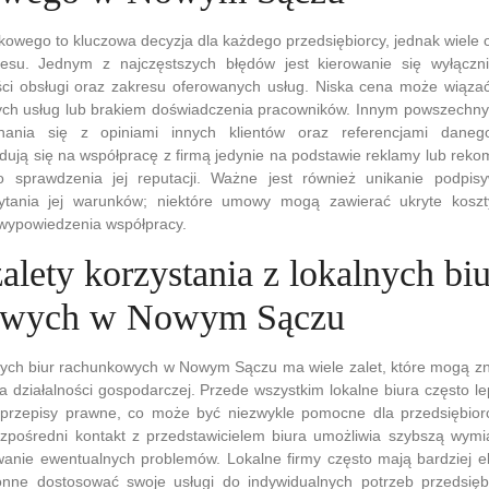
owego to kluczowa decyzja dla każdego przedsiębiorcy, jednak wiele 
esu. Jednym z najczęstszych błędów jest kierowanie się wyłączn
ści obsługi oraz zakresu oferowanych usług. Niska cena może wiązać
ych usług lub brakiem doświadczenia pracowników. Innym powszechny
ania się z opiniami innych klientów oraz referencjami danego
dują się na współpracę z firmą jedynie na podstawie reklamy lub rek
o sprawdzenia jej reputacji. Ważne jest również unikanie podpi
ytania jej warunków; niektóre umowy mogą zawierać ukryte koszt
 wypowiedzenia współpracy.
zalety korzystania z lokalnych biu
owych w Nowym Sączu
lnych biur rachunkowych w Nowym Sączu ma wiele zalet, które mogą z
 działalności gospodarczej. Przede wszystkim lokalne biura często lep
 przepisy prawne, co może być niezwykle pomocne dla przedsiębior
zpośredni kontakt z przedstawicielem biura umożliwia szybszą wymia
ywanie ewentualnych problemów. Lokalne firmy często mają bardziej e
łonne dostosować swoje usługi do indywidualnych potrzeb przedsię