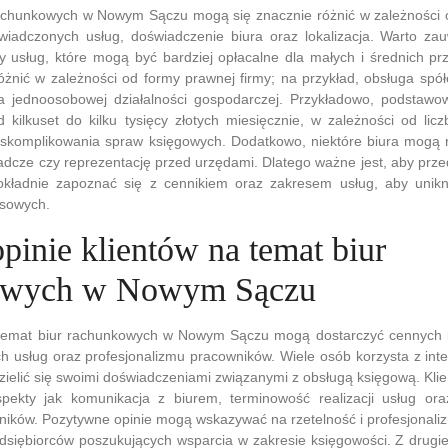
rachunkowych w Nowym Sączu mogą się znacznie różnić w zależności o
świadczonych usług, doświadczenie biura oraz lokalizacja. Warto za
ty usług, które mogą być bardziej opłacalne dla małych i średnich pr
óżnić w zależności od formy prawnej firmy; na przykład, obsługa spó
a jednoosobowej działalności gospodarczej. Przykładowo, podstawo
kilkuset do kilku tysięcy złotych miesięcznie, w zależności od li
 skomplikowania spraw księgowych. Dodatkowo, niektóre biura mogą 
radcze czy reprezentację przed urzędami. Dlatego ważne jest, aby prze
okładnie zapoznać się z cennikiem oraz zakresem usług, aby unik
nsowych.
opinie klientów na temat biur
owych w Nowym Sączu
 temat biur rachunkowych w Nowym Sączu mogą dostarczyć cennych i
h usług oraz profesjonalizmu pracowników. Wiele osób korzysta z int
zielić się swoimi doświadczeniami związanymi z obsługą księgową. Klie
pekty jak komunikacja z biurem, terminowość realizacji usług or
ników. Pozytywne opinie mogą wskazywać na rzetelność i profesjonali
zedsiębiorców poszukujących wsparcia w zakresie księgowości. Z drugi