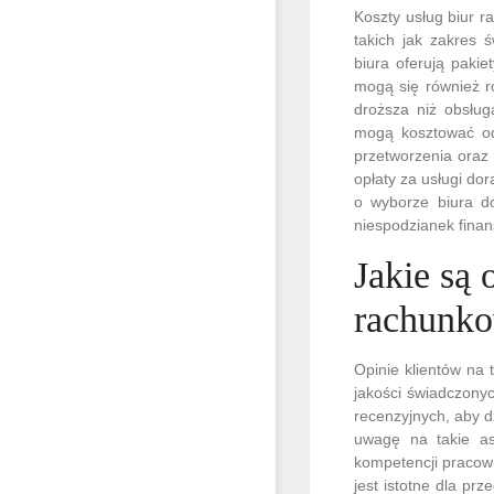
Koszty usług biur 
takich jak zakres 
biura oferują pakie
mogą się również r
droższa niż obsług
mogą kosztować od 
przetworzenia oraz
opłaty za usługi do
o wyborze biura d
niespodzianek fina
Jakie są 
rachunk
Opinie klientów na
jakości świadczonyc
recenzyjnych, aby d
uwagę na takie as
kompetencji pracow
jest istotne dla pr