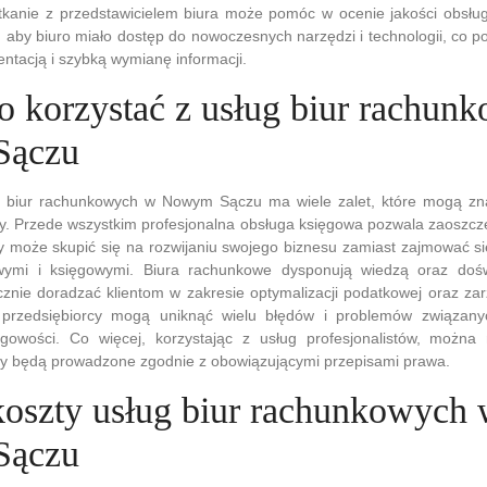
tkanie z przedstawicielem biura może pomóc w ocenie jakości obsług
, aby biuro miało dostęp do nowoczesnych narzędzi i technologii, co p
tacją i szybką wymianę informacji.
o korzystać z usług biur rachun
Sączu
ug biur rachunkowych w Nowym Sączu ma wiele zalet, które mogą z
y. Przede wszystkim profesjonalna obsługa księgowa pozwala zaoszczę
óry może skupić się na rozwijaniu swojego biznesu zamiast zajmować 
wymi i księgowymi. Biura rachunkowe dysponują wiedzą oraz dośw
cznie doradzać klientom w zakresie optymalizacji podatkowej oraz za
u przedsiębiorcy mogą uniknąć wielu błędów i problemów związan
gowości. Co więcej, korzystając z usług profesjonalistów, możn
y będą prowadzone zgodnie z obowiązującymi przepisami prawa.
 koszty usług biur rachunkowych
Sączu