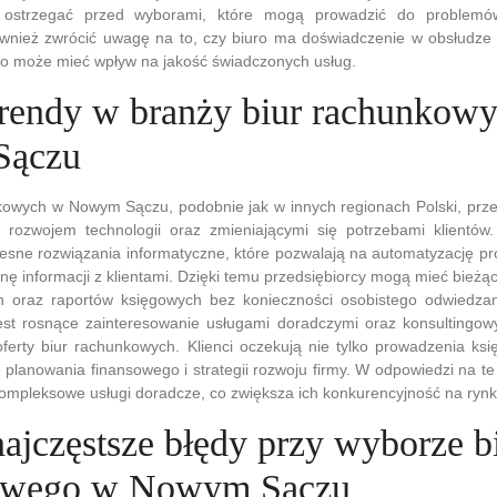
ostrzegać przed wyborami, które mogą prowadzić do problemów
wnież zwrócić uwagę na to, czy biuro ma doświadczenie w obsłudze f
 co może mieć wpływ na jakość świadczonych usług.
 trendy w branży biur rachunkow
Sączu
kowych w Nowym Sączu, podobnie jak w innych regionach Polski, prz
rozwojem technologii oraz zmieniającymi się potrzebami klientów.
esne rozwiązania informatyczne, które pozwalają na automatyzację p
ę informacji z klientami. Dzięki temu przedsiębiorcy mogą mieć bieżą
 oraz raportów księgowych bez konieczności osobistego odwiedzan
est rosnące zainteresowanie usługami doradczymi oraz konsultingowy
oferty biur rachunkowych. Klienci oczekują nie tylko prowadzenia ksi
 planowania finansowego i strategii rozwoju firmy. W odpowiedzi na te 
ompleksowe usługi doradcze, co zwiększa ich konkurencyjność na rynk
najczęstsze błędy przy wyborze b
owego w Nowym Sączu