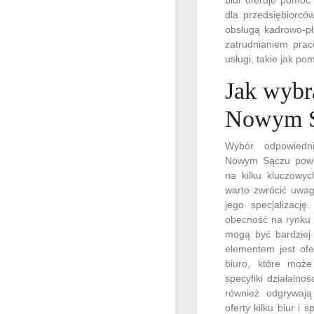
dla przedsiębiorcó
obsługą kadrowo-pł
zatrudnianiem pra
usługi, takie jak p
Jak wybr
Nowym 
Wybór odpowiedn
Nowym Sączu powin
na kilku kluczowyc
warto zwrócić uwag
jego specjalizację
obecność na rynku 
mogą być bardziej 
elementem jest ofe
biuro, które moż
specyfiki działalno
również odgrywaj
oferty kilku biur i