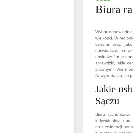
Biura r
Wybór odpowiednieg
wielkości. W regioni
cenami oraz jako
doświadczenie oraz 
obsłudze firm z dan
sprawdzić, jakie ce
prawnymi. Wiele os
Nowym Sączu, co poz
Jakie us
Sączu
Biura rachunkowe
indywidualnych pot
oraz ewidencji poda
biur oferuje pomoc