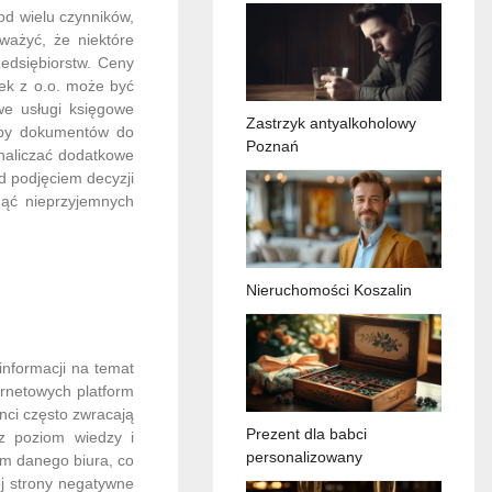
d wielu czynników,
uważyć, że niektóre
zedsiębiorstw. Ceny
łek z o.o. może być
we usługi księgowe
Zastrzyk antyalkoholowy
czby dokumentów do
Poznań
naliczać dodatkowe
d podjęciem decyzji
nąć nieprzyjemnych
Nieruchomości Koszalin
nformacji na temat
ernetowych platform
nci często zwracają
Prezent dla babci
az poziom wiedzy i
personalizowany
zm danego biura, co
ej strony negatywne