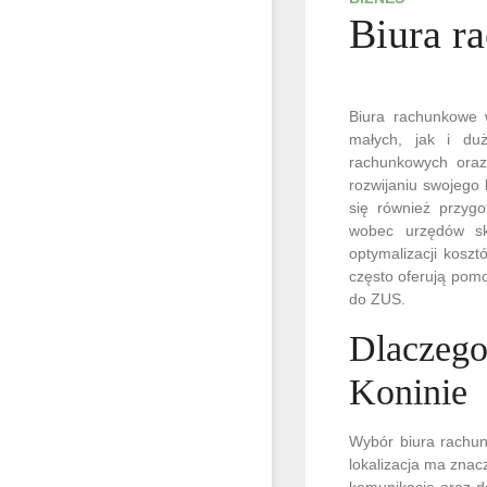
Biura r
Biura rachunkowe 
małych, jak i du
rachunkowych oraz
rozwijaniu swojego
się również przygo
wobec urzędów sk
optymalizacji kosz
często oferują pomo
do ZUS.
Dlaczego
Koninie
Wybór biura rachun
lokalizacja ma znac
komunikację oraz d