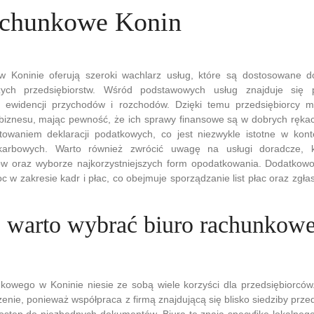
achunkowe Konin
w Koninie oferują szeroki wachlarz usług, które są dostosowane 
żych przedsiębiorstw. Wśród podstawowych usług znajduje się 
 ewidencji przychodów i rozchodów. Dzięki temu przedsiębiorcy 
 biznesu, mając pewność, że ich sprawy finansowe są w dobrych rękac
towaniem deklaracji podatkowych, co jest niezwykle istotne w kon
arbowych. Warto również zwrócić uwagę na usługi doradcze, 
tów oraz wyborze najkorzystniejszych form opodatkowania. Dodatkow
c w zakresie kadr i płac, co obejmuje sporządzanie list płac oraz zgł
 warto wybrać biuro rachunkow
kowego w Koninie niesie ze sobą wiele korzyści dla przedsiębiorców
zenie, ponieważ współpraca z firmą znajdującą się blisko siedziby prze
ostęp do niezbędnych dokumentów. Biura te znają specyfikę lokalneg