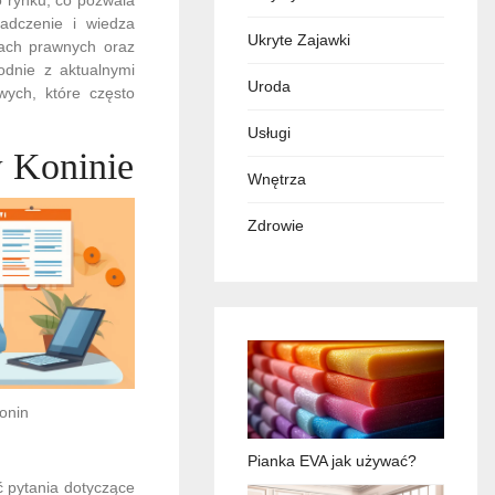
iadczenie i wiedza
Ukryte Zajawki
sach prawnych oraz
odnie z aktualnymi
Uroda
wych, które często
Usługi
w Koninie
Wnętrza
Zdrowie
onin
Pianka EVA jak używać?
 pytania dotyczące