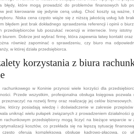
ia błędy, które mogą prowadzić do problemów finansowych lub p
ów jest kierowanie się jedynie ceną usług. Choć koszty są ważne, 
wyboru. Niska cena często wiąże się z niższą jakością usług lub br
m błędem jest brak dokładnego sprawdzenia referencji i opinii o biur
ch przedsiębiorców lub poszukać recenzji w internecie. Inny istotny
 z biurem. Dobrze jest wybrać firmę, która zapewnia łatwy kontakt oraz
ożna również zapominać o sprawdzeniu, czy biuro ma odpowiednie
nży, w której działa przedsiębiorca.
zalety korzystania z biura rachu
ie
a rachunkowego w Koninie przynosi wiele korzyści dla przedsiębiorc
łalności. Przede wszystkim, profesjonalna obsługa księgowa pozwala
 przeznaczyć na rozwój firmy oraz realizację jej celów biznesowych.
tów, którzy posiadają wiedzę i doświadczenie w zakresie przepisó
wala uniknąć wielu pułapek związanych z prowadzeniem działalności g
m rachunkowym przedsiębiorcy mogą liczyć na bieżące wsparcie w 
ptymalizacji kosztów, co przekłada się na lepszą sytuację finansow
 często oferują kompleksową obsługę kadrowo-płacową, co uła