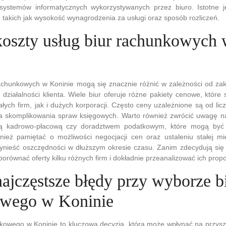
ystemów informatycznych wykorzystywanych przez biuro. Istotne je
, takich jak wysokość wynagrodzenia za usługi oraz sposób rozliczeń.
 koszty usług biur rachunkowych
rachunkowych w Koninie mogą się znacznie różnić w zależności od za
i działalności klienta. Wiele biur oferuje różne pakiety cenowe, któr
łych firm, jak i dużych korporacji. Często ceny uzależnione są od l
ia skomplikowania spraw księgowych. Warto również zwrócić uwagę n
ą kadrowo-płacową czy doradztwem podatkowym, które mogą być 
wnież pamiętać o możliwości negocjacji cen oraz ustaleniu stałej m
zynieść oszczędności w dłuższym okresie czasu. Zanim zdecydują się
orównać oferty kilku różnych firm i dokładnie przeanalizować ich propo
najczęstsze błędy przy wyborze b
owego w Koninie
owego w Koninie to kluczowa decyzja, która może wpłynąć na przyszło