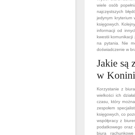
wiele osób popełn
najczęstszych błęd
jedynym kryterium 
księgowych. Kolejny
informacji od inny
kwestii komunikacji
na pytania. Nie m
doświadczenie w bra
Jakie są 
w Konin
Korzystanie z biur
wielkości ich dzia
czasu, który można
zespołem specjalis
księgowych, co poz
współpracy z biure
podatkowego oraz o
biura rachunkowe