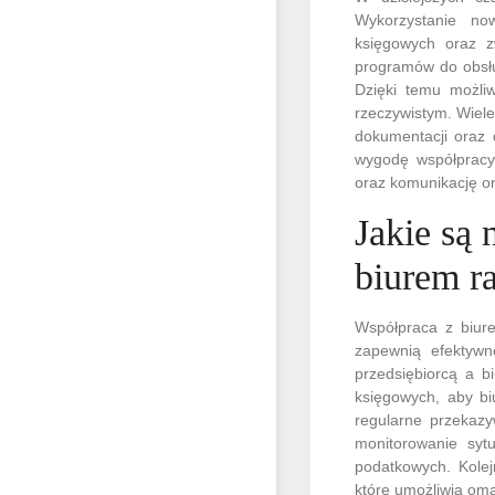
Wykorzystanie no
księgowych oraz z
programów do obsłu
Dzięki temu możli
rzeczywistym. Wiel
dokumentacji oraz 
wygodę współpracy
oraz komunikację on
Jakie są 
biurem 
Współpraca z biur
zapewnią efektywn
przedsiębiorcą a b
księgowych, aby bi
regularne przekazy
monitorowanie sytu
podatkowych. Kolej
które umożliwią oma