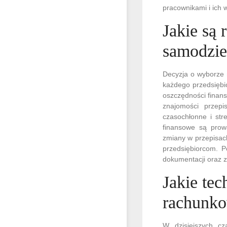
pracownikami i ich
Jakie są
samodzie
Decyzja o wyborze 
każdego przedsiębi
oszczędności finan
znajomości przep
czasochłonne i str
finansowe są prow
zmiany w przepisac
przedsiębiorcom. P
dokumentacji oraz 
Jakie tec
rachunk
W dzisiejszych c