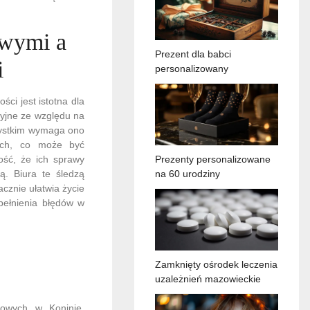
owymi a
Prezent dla babci
i
personalizowany
i jest istotna dla
yjne ze względu na
zystkim wymaga ono
wych, co może być
ość, że ich sprawy
Prezenty personalizowane
ą. Biura te śledzą
na 60 urodziny
cznie ułatwia życie
pełnienia błędów w
Zamknięty ośrodek leczenia
uzależnień mazowieckie
kowych w Koninie.