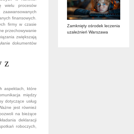
ę wielu procesów
 z zaawansowanych
danych finansowych.
ych firmy w czasie
Zamknięty ośrodek leczenia
zne przechowywanie
uzależnień Warszawa
iązania zwiększają
syłanie dokumentów
y z
h aspektach, które
komunikacja między
eby dotyczące usług
 Ważne jest również
pozwoli na bieżące
ładania deklaracji
spotkań roboczych,