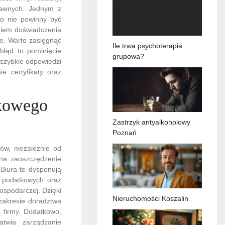
rawnych. Jednym z
to nie powinny być
akiem doświadczenia
ze. Warto zasięgnąć
Ile trwa psychoterapia
 błąd to pominięcie
grupowa?
 szybkie odpowiedzi
 certyfikaty oraz
nkowego
Zastrzyk antyalkoholowy
Poznań
ów, niezależnie od
 na zaoszczędzenie
 Biura te dysponują
w podatkowych oraz
ospodarczej. Dzięki
Nieruchomości Koszalin
zakresie doradztwa
ą firmy. Dodatkowo,
twia zarządzanie