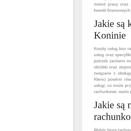
metod pracy oraz s
kwestii finansowych
Jakie są
Koninie
Koszty usług biur 
usług oraz specyfik
potrzeb zarówno ma
obróbki oraz stopn
związane z obsług
Klienci powinni ró
usługi, co może pr
rachunkowe, warto p
Jakie są 
rachunk
Wybór biura rachunk