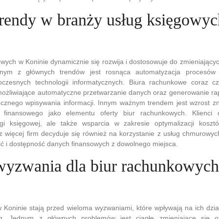
 trendy w branży usług księgowy
wych w Koninie dynamicznie się rozwija i dostosowuje do zmieniającyc
dnym z głównych trendów jest rosnąca automatyzacja procesów 
czesnych technologii informatycznych. Biura rachunkowe coraz cz
żliwiające automatyczne przetwarzanie danych oraz generowanie ra
ęcznego wpisywania informacji. Innym ważnym trendem jest wzrost z
finansowego jako elementu oferty biur rachunkowych. Klienci o
gi księgowej, ale także wsparcia w zakresie optymalizacji kosz
 więcej firm decyduje się również na korzystanie z usług chmurowyc
ść i dostępność danych finansowych z dowolnego miejsca.
 wyzwania dla biur rachunkowyc
 Koninie stają przed wieloma wyzwaniami, które wpływają na ich dzia
g. Jednym z głównych problemów jest ciągłe zmieniające się o