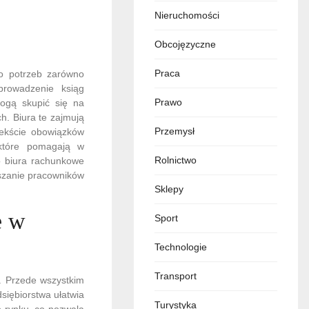
Nieruchomości
Obcojęzyczne
Praca
do potrzeb zarówno
prowadzenie ksiąg
Prawo
mogą skupić się na
h. Biura te zajmują
Przemysł
tekście obowiązków
które pomagają w
Rolnictwo
o biura rachunkowe
aszanie pracowników
Sklepy
e w
Sport
Technologie
Transport
. Przede wszystkim
dsiębiorstwa ułatwia
Turystyka
o rynku, co pozwala