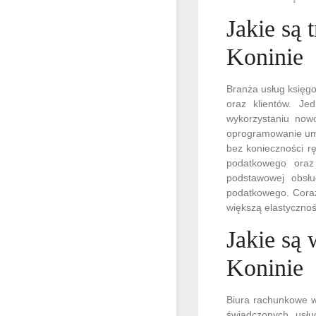
Jakie są
Koninie
Branża usług księgo
oraz klientów. Je
wykorzystaniu nowo
oprogramowanie umo
bez konieczności r
podatkowego oraz 
podstawowej obsłu
podatkowego. Coraz
większą elastyczno
Jakie są
Koninie
Biura rachunkowe w
świadczonych usłu