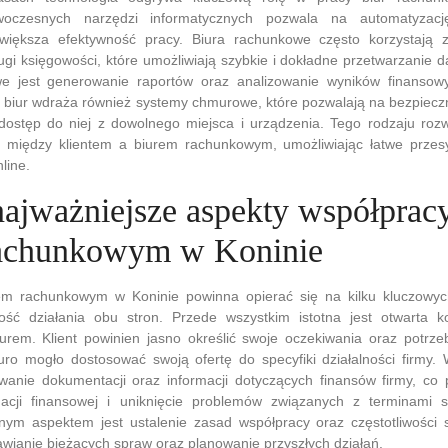
woczesnych narzędzi informatycznych pozwala na automatyzacj
większa efektywność pracy. Biura rachunkowe często korzystają
gi księgowości, które umożliwiają szybkie i dokładne przetwarzanie 
we jest generowanie raportów oraz analizowanie wyników finansow
e biur wdraża również systemy chmurowe, które pozwalają na bezpiec
dostęp do niej z dowolnego miejsca i urządzenia. Tego rodzaju rozw
 między klientem a biurem rachunkowym, umożliwiając łatwe prze
line.
najważniejsze aspekty współprac
rachunkowym w Koninie
em rachunkowym w Koninie powinna opierać się na kilku kluczowyc
ość działania obu stron. Przede wszystkim istotna jest otwarta 
iurem. Klient powinien jasno określić swoje oczekiwania oraz potrz
uro mogło dostosować swoją ofertę do specyfiki działalności firmy.
wanie dokumentacji oraz informacji dotyczących finansów firmy, co 
acji finansowej i uniknięcie problemów związanych z terminami sk
nym aspektem jest ustalenie zasad współpracy oraz częstotliwości 
wianie bieżących spraw oraz planowanie przyszłych działań.