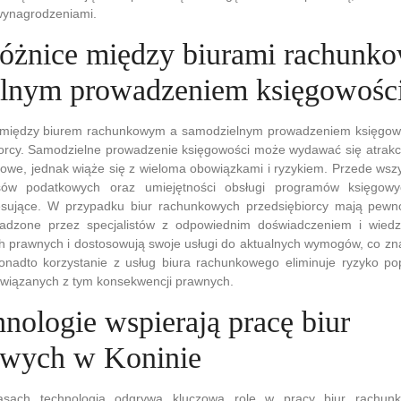
 wynagrodzeniami.
 różnice między biurami rachunk
lnym prowadzeniem księgowośc
między biurem rachunkowym a samodzielnym prowadzeniem księgowośc
orcy. Samodzielne prowadzenie księgowości może wydawać się atrakc
sowe, jednak wiąże się z wieloma obowiązkami i ryzykiem. Przede ws
isów podatkowych oraz umiejętności obsługi programów księgo
esujące. W przypadku biur rachunkowych przedsiębiorcy mają pewn
adzone przez specjalistów z odpowiednim doświadczeniem i wiedz
h prawnych i dostosowują swoje usługi do aktualnych wymogów, co zna
onadto korzystanie z usług biura rachunkowego eliminuje ryzyko po
związanych z tym konsekwencji prawnych.
hnologie wspierają pracę biur
owych w Koninie
zasach technologia odgrywa kluczową rolę w pracy biur rachun