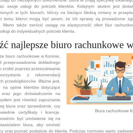
wać swoje usługi do potrzeb klientów. Kolejnym atutem jest dośw
dnionych w tych biurach, którzy na bieżąco śledzą zmiany w przepi
ki temu klienci mogą być pewni, że ich sprawy są prowadzone zg
 Warto także zwrócić uwagę na elastyczność ofert biur rachunko
sługi do indywidualnych potrzeb klienta.
eźć najlepsze biuro rachunkowe 
sze biuro rachunkowe w Koninie,
d przeprowadzenia dokładnego
o zrobić poprzez przeszukiwanie
korzystanie z rekomendacji
ch przedsiębiorców. Ważne jest,
 na opinie klientów dotyczące
a oraz jego doświadczenie na
ysłem jest również zapoznanie
ową biura oraz sprawdzenie, czy
Biura rachunkowe K
ednie certyfikaty i licencje.
powinno być umówienie się na
stawicielem biura, aby omówić
cy oraz poznać podejście do klienta. Podczas rozmowy warto zadawać