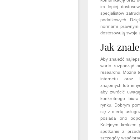
im lepiej dostoso
specjalistów zatru
podatkowych. Dzię
normami prawnymi.
dostosowują swoje u
Jak znal
Aby znaleźć najlep
warto rozpocząć o
researchu. Można t
internetu oraz 
znajomych lub inny
aby zwrócić uwagę
konkretnego biur
rynku. Dobrym pom
się z ofertą usług
posiada ono odpowi
Kolejnym krokiem 
spotkanie z przed
szczegóły współpra