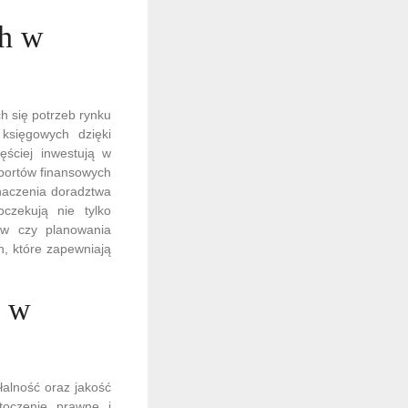
ch w
h się potrzeb rynku
księgowych dzięki
ęściej inwestują w
portów finansowych
naczenia doradztwa
czekują nie tylko
tów czy planowania
h, które zapewniają
h w
łalność oraz jakość
toczenie prawne i