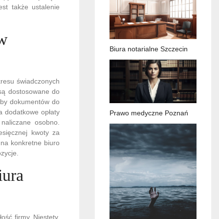
st także ustalenie
 w
Biura notarialne Szczecin
kresu świadczonych
e są dostosowane do
iczby dokumentów do
a dodatkowe opłaty
Prawo medyczne Poznań
naliczane osobno.
iesięcznej kwoty za
 na konkretne biuro
zycje.
iura
ść firmy. Niestety,