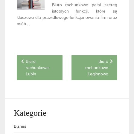
Biuro rachunkowe pełni szereg
istotnych funkcji, które są
kluczowe dla prawidłowego funkcjonowania firm oraz
osób…
Nawigacja
Biuro
Biuro
rachunkowe
rachunkowe
wpisu
Lubin
Legionowo
Kategorie
Biznes