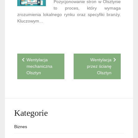
Pozycjonowanie stron w Olsztynie
to proces, który wymaga
zrozumienia lokalnego rynku oraz specyfiki branży.
Kluczowym…
Nawigacja
Wentylacja
Wentylacja
mechaniczna
przez ścianę
wpisu
Olsztyn
Olsztyn
Kategorie
Biznes