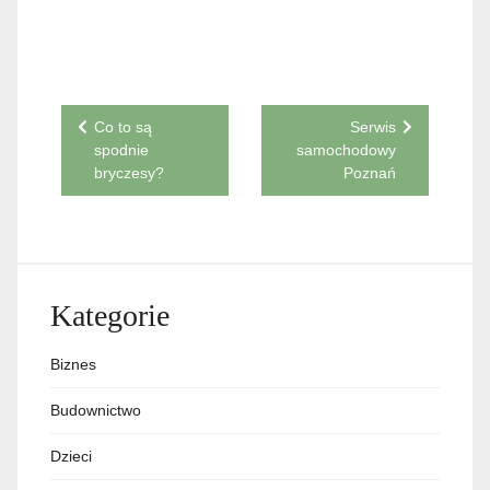
Nawigacja
Co to są
Serwis
spodnie
samochodowy
wpisu
bryczesy?
Poznań
Kategorie
Biznes
Budownictwo
Dzieci