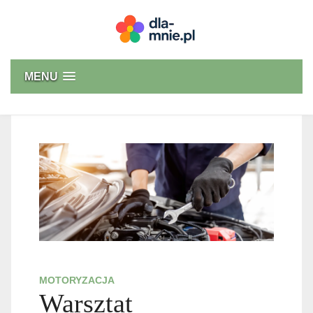
Skip
to
content
Dla mnie
MENU
MOTORYZACJA
Warsztat