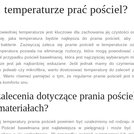
 temperaturze prać pościel?
wiedniej temperaturze jest kluczowe dla zachowania jej czystości or
ię, jaka temperatura będzie najlepsza do prania pościeli, aby 
 bakterie. Zazwyczaj zaleca się pranie pościeli w temperaturze 
mperatura pozwala na eliminację roztoczy, które mogą powodować a
przypadku pościeli bawełnianej, która jest najczęściej wybieranym m
ze jest jak najbardziej wskazane. Jeśli jednak mamy do czynienia 
jak jedwab czy mikrofibra, warto dostosować temperaturę do zaleceń 
. Warto również pamiętać o tym, że regularne pranie pościeli jest is
la komfortu snu.
zalecenia dotyczące prania poście
materiałach?
 temperatury prania pościeli powinien być uzależniony od rodzaju m
 Pościel bawełniana jest najłatwiejsza w pielęgnacji i może by
obaw o jej uszkodzenie. W przypadku pościeli syntetycznej lub mie