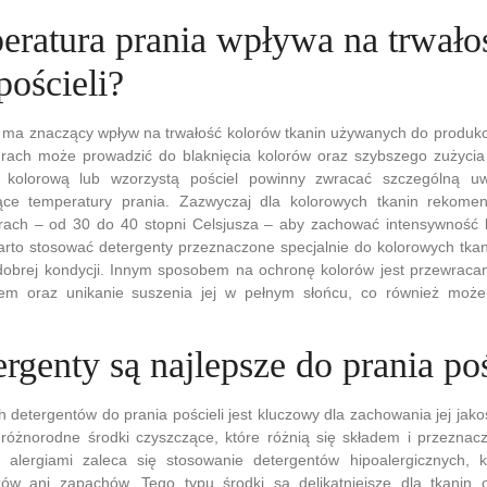
eratura prania wpływa na trwało
pościeli?
ma znaczący wpływ na trwałość kolorów tkanin używanych do produkcji
rach może prowadzić do blaknięcia kolorów oraz szybszego zużycia 
 kolorową lub wzorzystą pościel powinny zwracać szczególną u
ące temperatury prania. Zazwyczaj dla kolorowych tkanin rekome
rach – od 30 do 40 stopni Celsjusza – aby zachować intensywność 
rto stosować detergenty przeznaczone specjalnie do kolorowych tkan
dobrej kondycji. Innym sposobem na ochronę kolorów jest przewracan
iem oraz unikanie suszenia jej w pełnym słońcu, co również może
ergenty są najlepsze do prania poś
detergentów do prania pościeli jest kluczowy dla zachowania jej jakoś
różnorodne środki czyszczące, które różnią się składem i przeznac
 alergiami zaleca się stosowanie detergentów hipoalergicznych, k
ów ani zapachów. Tego typu środki są delikatniejsze dla tkanin o