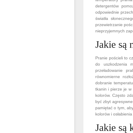
detergentów pomoż
odpowiednie przecho
światła słoneczne
przewietrzanie pości
nieprzyjemnych za
Jakie są 
Pranie pościeli to 
do uszkodzenia ma
przeładowanie pra
równomierne rozło
dobranie temperatu
tkanin i pierze je 
kolorów. Często zd
być zbyt agresywne 
pamiętać o tym, aby
kolorów i osłabienia
Jakie są 