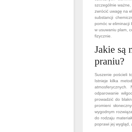
szczególnie ważne, 
zwrócić uwagę na ek
substancji chemicz
pomóc w eliminacji 
w usuwaniu plam, co
fizycznie.
Jakie są 
praniu?
Suszenie pościeli t
Istnieje kilka met
atmosferycznych. 
odparowanie wilgo
prowadzić do blakni
promieni słoneczn
wygodnym rozwiązan
do rodzaju materia
poprawi jej wygląd, 