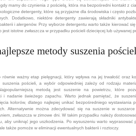
gdy mamy do czynienia z pościelą, która ma bezpośredni kontakt z ci
ologiczne detergenty, które są przyjazne dla środowiska i często poz
nych. Dodatkowo, niektóre detergenty zawierają składniki antybakt
bakterii i alergenów. Przy wyborze detergentu warto także kierować się
 jest istotne zwłaszcza w przypadku pościeli dziecięcej lub używanej 
najlepsze metody suszenia pościel
o równie ważny etap pielęgnacji, który wpływa na jej trwałość oraz k
od suszenia pościeli, a wybór odpowiedniej zależy od rodzaju mater
Najpopularniejszą metodą jest suszenie na powietrzu, które poz
ci i nadanie świeżego zapachu. Warto jednak pamiętać, że susze
ęcia kolorów, dlatego najlepiej unikać bezpośredniego wystawiania po
ych. Alternatywnie można zdecydować się na suszenie w suszarce
iem, zwłaszcza w zimowe dni. W takim przypadku należy dostosowa
łu, aby uniknąć jego uszkodzenia. Po wysuszeniu warto wyprasować po
ale także pomoże w eliminacji ewentualnych bakterii i roztoczy.