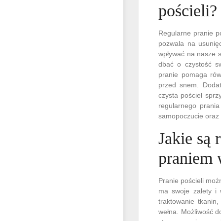
pościeli?
Regularne pranie po
pozwala na usunięc
wpływać na nasze s
dbać o czystość sw
pranie pomaga równ
przed snem. Dodat
czysta pościel spr
regularnego prania
samopoczucie oraz 
Jakie są
praniem 
Pranie pościeli mo
ma swoje zalety i 
traktowanie tkanin,
wełna. Możliwość do