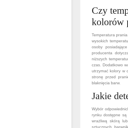
Czy temp
kolorów 
Temperatura prania 
wysokich temperatu
osoby posiadające
producenta dotycz
niższych temperatu
czas. Dodatkowo wa
utrzymać kolory w 
stronę przed pran
blaknięcia barw.
Jakie det
Wybór odpowiednich 
rynku dostępne są 
wrażliwą skórą lub
sztucznych barwnik