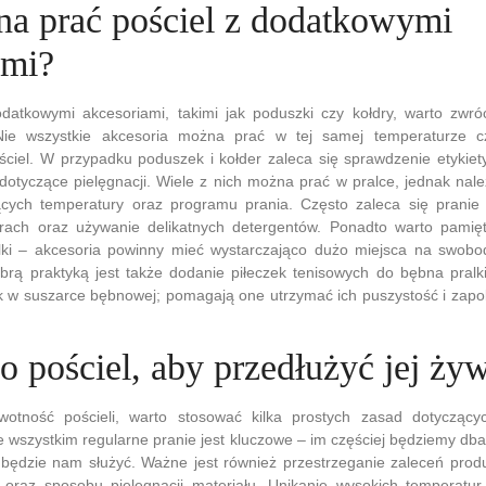
a prać pościel z dodatkowymi
ami?
odatkowymi akcesoriami, takimi jak poduszki czy kołdry, warto zwró
. Nie wszystkie akcesoria można prać w tej samej temperaturze 
ściel. W przypadku poduszek i kołder zaleca się sprawdzenie etykiet
dotyczące pielęgnacji. Wiele z nich można prać w pralce, jednak nal
cych temperatury oraz programu prania. Często zaleca się pranie
rach oraz używanie delikatnych detergentów. Ponadto warto pamię
ki – akcesoria powinny mieć wystarczająco dużo miejsca na swobo
brą praktyką jest także dodanie piłeczek tenisowych do bębna pralk
k w suszarce bębnowej; pomagają one utrzymać ich puszystość i zapob
o pościel, aby przedłużyć jej ży
otność pościeli, warto stosować kilka prostych zasad dotyczących
 wszystkim regularne pranie jest kluczowe – im częściej będziemy dba
ej będzie nam służyć. Ważne jest również przestrzeganie zaleceń pro
 oraz sposobu pielęgnacji materiału. Unikanie wysokich temperatu