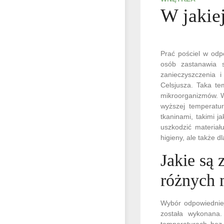
W jakiej
Prać pościel w odpo
osób zastanawia s
zanieczyszczenia i
Celsjusza. Taka te
mikroorganizmów. W 
wyższej temperatur
tkaninami, takimi 
uszkodzić materiału
higieny, ale także d
Jakie są 
różnych 
Wybór odpowiedniej
została wykonana.
temperaturach bez 