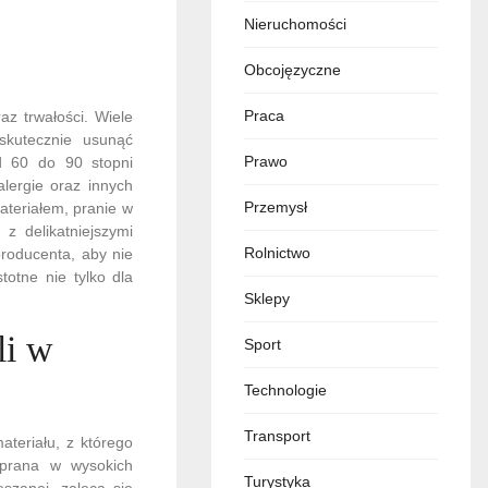
Nieruchomości
Obcojęzyczne
Praca
az trwałości. Wiele
skutecznie usunąć
Prawo
od 60 do 90 stopni
lergie oraz innych
Przemysł
ateriałem, pranie w
z delikatniejszymi
Rolnictwo
producenta, aby nie
totne nie tylko dla
Sklepy
li w
Sport
Technologie
Transport
ateriału, z którego
ć prana w wysokich
Turystyka
szanej, zaleca się