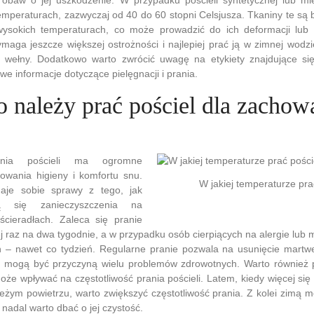
emperaturach, zazwyczaj od 40 do 60 stopni Celsjusza. Tkaniny te są 
ysokich temperaturach, co może prowadzić do ich deformacji lub b
maga jeszcze większej ostrożności i najlepiej prać ją w zimnej wodz
wełny. Dodatkowo warto zwrócić uwagę na etykiety znajdujące się 
we informacje dotyczące pielęgnacji i prania.
o należy prać pościel dla zachow
rania pościeli ma ogromne
owania higieny i komfortu snu.
W jakiej temperaturze pra
aje sobie sprawy z tego, jak
ą się zanieczyszczenia na
cieradłach. Zaleca się pranie
ej raz na dwa tygodnie, a w przypadku osób cierpiących na alergie lub 
 – nawet co tydzień. Regularne pranie pozwala na usunięcie martw
re mogą być przyczyną wielu problemów zdrowotnych. Warto również 
że wpływać na częstotliwość prania pościeli. Latem, kiedy więcej si
eżym powietrzu, warto zwiększyć częstotliwość prania. Z kolei zimą m
 nadal warto dbać o jej czystość.