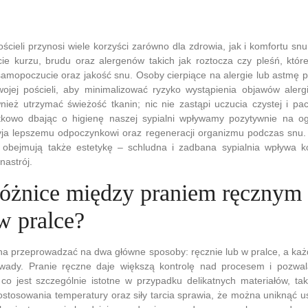
ścieli przynosi wiele korzyści zarówno dla zdrowia, jak i komfortu sn
ie kurzu, brudu oraz alergenów takich jak roztocza czy pleśń, któ
amopoczucie oraz jakość snu. Osoby cierpiące na alergie lub astmę 
ojej pościeli, aby minimalizować ryzyko wystąpienia objawów alerg
ież utrzymać świeżość tkanin; nic nie zastąpi uczucia czystej i pac
kowo dbając o higienę naszej sypialni wpływamy pozytywnie na og
zyja lepszemu odpoczynkowi oraz regeneracji organizmu podczas snu.
 obejmują także estetykę – schludna i zadbana sypialnia wpływa k
nastrój.
 różnice między praniem ręcznym
w pralce?
żna przeprowadzać na dwa główne sposoby: ręcznie lub w pralce, a ka
wady. Pranie ręczne daje większą kontrolę nad procesem i pozwala
 co jest szczególnie istotne w przypadku delikatnych materiałów, ta
stosowania temperatury oraz siły tarcia sprawia, że można uniknąć u