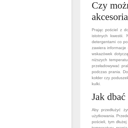
Czy możn
akcesori
Prając pościel z d
istotnych kwestii
detergentami co po
zawiera informacje 
wskazówek dotyczą
niższych temperatu
przeładowywać pral
podczas prania. Do
kołder czy podusze
kulki.
Jak dbać 
Aby przedłużyć żyw
użytkowania. Przede
pościeli, tym dłuż
temperatury prania