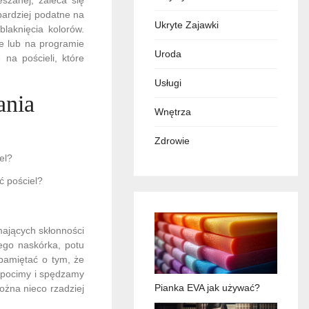
bardziej podatne na
Ukryte Zajawki
laknięcia kolorów.
ie lub na programie
Uroda
na pościeli, które
Usługi
ania
Wnętrza
Zdrowie
ć pościel?
mających skłonności
ego naskórka, potu
pamiętać o tym, że
ę pocimy i spędzamy
Pianka EVA jak używać?
ożna nieco rzadziej