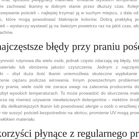
e zachować tkaniny w dobrym stanie przez dłuższy czas. Kolej
wywanie pościeli – najlepiej trzymać ją w suchym miejscu, z dala od 
go, które mogą powodować blaknięcie kolorów. Dobrą praktyką je
eli – wystarczy wystawić ją na świeżym powietrzu raz na jakiś czas, ab
pachów.
najczęstsze błędy przy praniu poś
czynność rutynowa dla wielu osób, jednak często zdarzają się błędy, k
teriału lub obniżenia jakości czyszczenia. Jednym z najczęst
lki – zbyt duża ilość tkanin uniemożliwia skuteczne wypłukanie
żenie ciężaru podczas wirowania. Innym powszechnym problemem
ry prania; wiele osób nie zwraca uwagi na zalecenia producenta dot
w zbyt wysokich temperaturach. To może prowadzić do skurczenia mater
arza się również używanie niewłaściwych detergentów – niektóre śro
dla delikatniejszych tkanin lub powodować alergie u osób o wrażliwej 
 nie suszyć pościeli bezpośrednio na słońcu; promienie UV mogą prow
 włókien materiału.
korzyści płynące z regularnego p