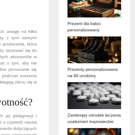
Prezent dla babci
personalizowany
cić uwagę na kilka
czy z tymi samymi
y producenta, która
eży stosować się do
 tych akcesoriów w
tać o tym, aby nie
dne poruszanie się
Prezenty personalizowane
i podczas suszenia
na 60 urodziny
iegają zbiciu się w
wotność?
Zamknięty ośrodek leczenia
 jej pielęgnacji i
uzależnień mazowieckie
ć o czystość naszej
ducenta dotyczących
r oraz agresywnych