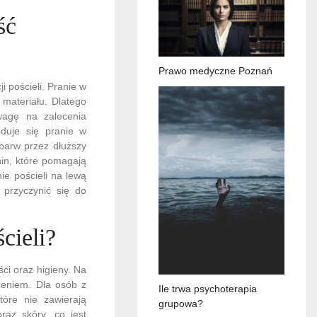
ść
Prawo medyczne Poznań
 pościeli. Pranie w
materiału. Dlatego
wagę na zalecenia
nduje się pranie w
barw przez dłuższy
in, które pomagają
ie pościeli na lewą
 przyczynić się do
cieli?
ci oraz higieny. Na
zeniem. Dla osób z
Ile trwa psychoterapia
tóre nie zawierają
grupowa?
raz skóry, co jest