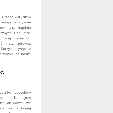
u. Przede wszystkim
re mogą negatywnie
powinny szczególnie
icznych. Regularne
hnącej pościeli tuż
ólny stan zdrowia;
 Korzyści płynące z
orzystnie na nasze
 a
żdy z tych sposobów
 na delikatniejsze
kich jak jedwab czy
szkodzeń. Z drugiej