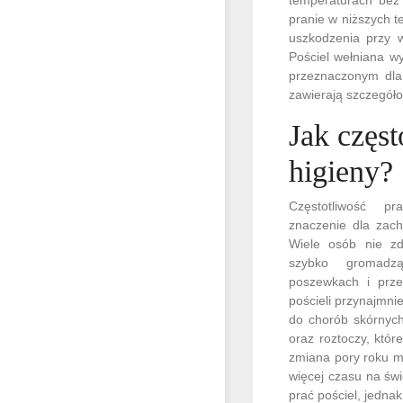
pranie w niższych t
uszkodzenia przy w
Pościel wełniana wy
przeznaczonym dla 
zawierają szczegóło
Jak częst
higieny?
Częstotliwość p
znaczenie dla zach
Wiele osób nie zd
szybko gromadz
poszewkach i prześ
pościeli przynajmni
do chorób skórnych
oraz roztoczy, któ
zmiana pory roku mo
więcej czasu na świ
prać pościel, jednak