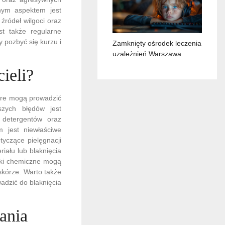
nym aspektem jest
źródeł wilgoci oraz
st także regularne
y pozbyć się kurzu i
Zamknięty ośrodek leczenia
uzależnień Warszawa
cieli?
tóre mogą prowadzić
szych błędów jest
 detergentów oraz
 jest niewłaściwe
yczące pielęgnacji
iału lub blaknięcia
dki chemiczne mogą
skórze. Warto także
adzić do blaknięcia
rania