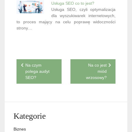
Usługa SEO co to jest?
Usługa SEO, czyli optymalizacja
dla wyszukiwarek internetowych,
to proces mający na celu poprawę widoczności
strony…
Nawigacja
Na czym
Na co jest
polega audyt
miód
wpisu
SEO?
wrzosowy?
Kategorie
Biznes