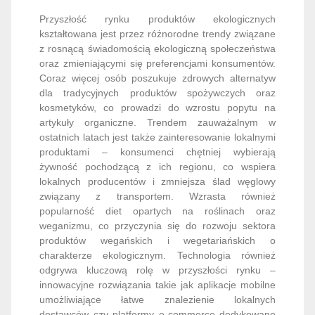
Przyszłość rynku produktów ekologicznych
kształtowana jest przez różnorodne trendy związane
z rosnącą świadomością ekologiczną społeczeństwa
oraz zmieniającymi się preferencjami konsumentów.
Coraz więcej osób poszukuje zdrowych alternatyw
dla tradycyjnych produktów spożywczych oraz
kosmetyków, co prowadzi do wzrostu popytu na
artykuły organiczne. Trendem zauważalnym w
ostatnich latach jest także zainteresowanie lokalnymi
produktami – konsumenci chętniej wybierają
żywność pochodzącą z ich regionu, co wspiera
lokalnych producentów i zmniejsza ślad węglowy
związany z transportem. Wzrasta również
popularność diet opartych na roślinach oraz
weganizmu, co przyczynia się do rozwoju sektora
produktów wegańskich i wegetariańskich o
charakterze ekologicznym. Technologia również
odgrywa kluczową rolę w przyszłości rynku –
innowacyjne rozwiązania takie jak aplikacje mobilne
umożliwiające łatwe znalezienie lokalnych
dostawców czy platformy e-commerce dedykowane