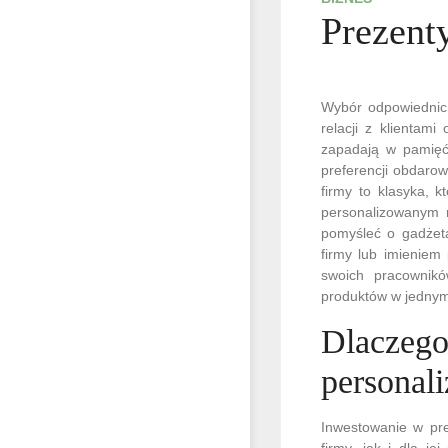
Prezent
Wybór odpowiednic
relacji z klientami
zapadają w pamięć
preferencji obdaro
firmy to klasyka, 
personalizowanym 
pomyśleć o gadżeta
firmy lub imieniem
swoich pracownikó
produktów w jednym 
Dlaczego
personal
Inwestowanie w pre
firmy, jak i dla j