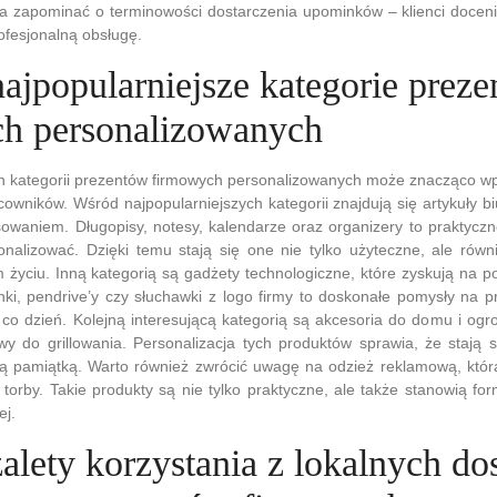
a zapominać o terminowości dostarczenia upominków – klienci doceni
ofesjonalną obsługę.
najpopularniejsze kategorie prez
h personalizowanych
 kategorii prezentów firmowych personalizowanych może znacząco wpł
acowników. Wśród najpopularniejszych kategorii znajdują się artykuły b
owaniem. Długopisy, notesy, kalendarze oraz organizery to praktyczn
nalizować. Dzięki temu stają się one nie tylko użyteczne, ale równ
 życiu. Inną kategorią są gadżety technologiczne, które zyskują na p
nki, pendrive’y czy słuchawki z logo firmy to doskonałe pomysły na p
o dzień. Kolejną interesującą kategorią są akcesoria do domu i ogrod
wy do grillowania. Personalizacja tych produktów sprawia, że stają 
ą pamiątką. Warto również zwrócić uwagę na odzież reklamową, kt
y torby. Takie produkty są nie tylko praktyczne, ale także stanowią fo
ej.
zalety korzystania z lokalnych d