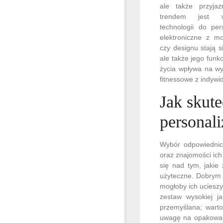
ale także przyja
trendem jest w
technologii do per
elektroniczne z mo
czy designu stają 
ale także jego funk
życia wpływa na wy
fitnessowe z indyw
Jak skut
personal
Wybór odpowiednich
oraz znajomości ich
się nad tym, jakie
użyteczne. Dobrym 
mogłoby ich ucieszy
zestaw wysokiej j
przemyślana; warto
uwagę na opakowani