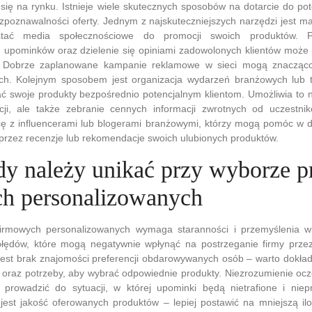
się na rynku. Istnieje wiele skutecznych sposobów na dotarcie do pot
zpoznawalności oferty. Jednym z najskuteczniejszych narzędzi jest ma
tać media społecznościowe do promocji swoich produktów. Pu
 upominków oraz dzielenie się opiniami zadowolonych klientów może
 Dobrze zaplanowane kampanie reklamowe w sieci mogą znacząco
ch. Kolejnym sposobem jest organizacja wydarzeń branżowych lub t
 swoje produkty bezpośrednio potencjalnym klientom. Umożliwia to n
cji, ale także zebranie cennych informacji zwrotnych od uczestni
ę z influencerami lub blogerami branżowymi, którzy mogą pomóc w do
przez recenzje lub rekomendacje swoich ulubionych produktów.
ędy należy unikać przy wyborze 
h personalizowanych
irmowych personalizowanych wymaga staranności i przemyślenia w
błędów, które mogą negatywnie wpłynąć na postrzeganie firmy prz
est brak znajomości preferencji obdarowywanych osób – warto dokład
 oraz potrzeby, aby wybrać odpowiednie produkty. Niezrozumienie ocz
rowadzić do sytuacji, w której upominki będą nietrafione i niep
jest jakość oferowanych produktów – lepiej postawić na mniejszą ilo