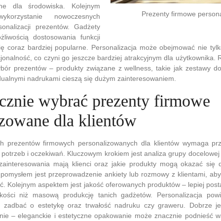
zne dla środowiska. Kolejnym
Prezenty firmowe person
ykorzystanie nowoczesnych
sonalizacji prezentów. Gadżety
żliwością dostosowania funkcji
się coraz bardziej popularne. Personalizacja może obejmować nie tyl
cjonalność, co czyni go jeszcze bardziej atrakcyjnym dla użytkownika. 
bór prezentów – produkty związane z wellness, takie jak zestawy do
idualnymi nadrukami cieszą się dużym zainteresowaniem.
ecznie wybrać prezenty firmowe
izowane dla klientów
 prezentów firmowych personalizowanych dla klientów wymaga prze
 potrzeb i oczekiwań. Kluczowym krokiem jest analiza grupy docelowej
 zainteresowania mają klienci oraz jakie produkty mogą okazać się d
pomysłem jest przeprowadzenie ankiety lub rozmowy z klientami, aby
ć. Kolejnym aspektem jest jakość oferowanych produktów – lepiej posta
akości niż masową produkcję tanich gadżetów. Personalizacja pow
 zadbać o estetykę oraz trwałość nadruku czy graweru. Dobrze je
e – eleganckie i estetyczne opakowanie może znacznie podnieść w