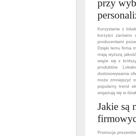
przy wyb
personal
Korzystanie z loka
korzyści zarówno d
producentami pozwa
Dzięki temu firma m
mają wyższą jakość
wiąże się z krótsz
produktów. Lokal
dostosowywania ofer
może zmniejszyć sw
popularny trend ek
angażują się w dział
Jakie są
firmowyc
Promocja prezentów