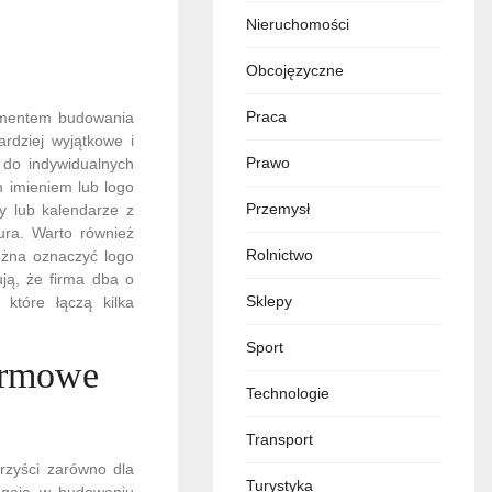
Nieruchomości
Obcojęzyczne
Praca
ementem budowania
ardziej wyjątkowe i
Prawo
do indywidualnych
 imieniem lub logo
Przemysł
y lub kalendarze z
ura. Warto również
Rolnictwo
ożna oznaczyć logo
ują, że firma dba o
Sklepy
które łączą kilka
Sport
irmowe
Technologie
Transport
orzyści zarówno dla
Turystyka
magają w budowaniu