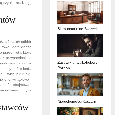
ą szybką realizację
entów
Biura notarialne Szczecin
ynąć na ich odbiór
iurowe, które cieszą
e przedmioty, które
ież przypominają o
Zastrzyk antyalkoholowy
opularności w dobie
Poznań
rezenty, które będą
u, takie jak kubki,
się one wyjątkowe i
óra może obejmować
rmę reklamy firmy w
Nieruchomości Koszalin
ostawców