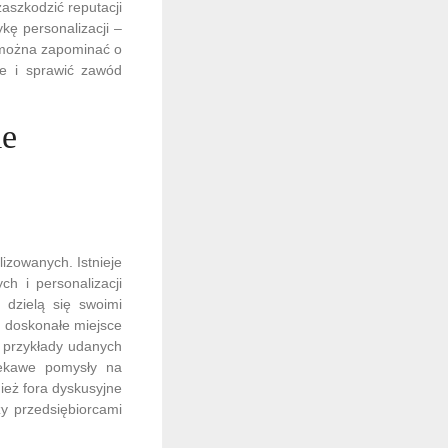
aszkodzić reputacji
ykę personalizacji –
 można zapominać o
we i sprawić zawód
ie
izowanych. Istnieje
h i personalizacji
 dzielą się swoimi
ą doskonałe miejsce
z przykłady udanych
ciekawe pomysły na
ież fora dyskusyjne
 przedsiębiorcami