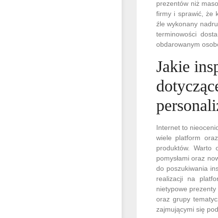
prezentów niż masow
firmy i sprawić, że
źle wykonany nadru
terminowości dost
obdarowanym osob
Jakie ins
dotycząc
personal
Internet to nieocen
wiele platform ora
produktów. Warto o
pomysłami oraz now
do poszukiwania ins
realizacji na pla
nietypowe prezenty 
oraz grupy tematy
zajmującymi się po