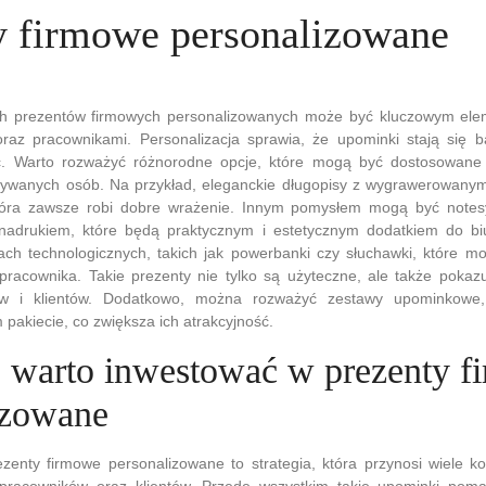
y firmowe personalizowane
h prezentów firmowych personalizowanych może być kluczowym el
 oraz pracownikami. Personalizacja sprawia, że upominki stają się b
. Warto rozważyć różnorodne opcje, które mogą być dostosowane 
wywanych osób. Na przykład, eleganckie długopisy z wygrawerowanym
która zawsze robi dobre wrażenie. Innym pomysłem mogą być notes
nadrukiem, które będą praktycznym i estetycznym dodatkiem do bi
ch technologicznych, takich jak powerbanki czy słuchawki, które m
 pracownika. Takie prezenty nie tylko są użyteczne, ale także pokaz
w i klientów. Dodatkowo, można rozważyć zestawy upominkowe, 
pakiecie, co zwiększa ich atrakcyjność.
 warto inwestować w prezenty f
izowane
zenty firmowe personalizowane to strategia, która przynosi wiele k
ej pracowników oraz klientów. Przede wszystkim takie upominki po