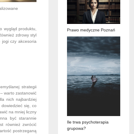
alizowane
ko wygląd produktu,
Prawo medyczne Poznań
Również zdrowy styl
 jogi czy akcesoria
myślanej strategii
 – warto zastanowić
la nich najbardziej
 dowiedzieć się, co
wić na mniej liczny
inna być starannie
Ile trwa psychoterapia
st również zwrócić
grupowa?
artość postrzeganą