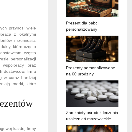
Prezent dla babci
ych przynosi wiele
personalizowany
łpraca z lokalnymi
entów i rzemiosła.
odukty, które często
 dostawcami często
sie personalizacji
 współpracy oraz
Prezenty personalizowane
ch dostawców, firma
na 60 urodziny
ę w coraz bardziej
niają marki, które
rezentów
Zamknięty ośrodek leczenia
uzależnień mazowieckie
ngowej każdej firmy