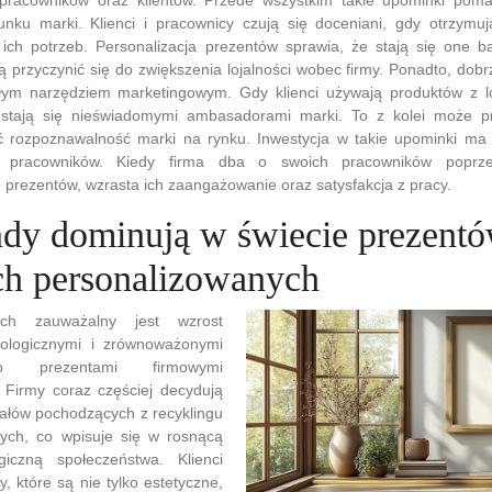
nku marki. Klienci i pracownicy czują się doceniani, gdy otrzymuj
ch potrzeb. Personalizacja prezentów sprawia, że stają się one ba
 przyczynić się do zwiększenia lojalności wobec firmy. Ponadto, dob
ym narzędziem marketingowym. Gdy klienci używają produktów z l
 stają się nieświadomymi ambasadorami marki. To z kolei może p
yć rozpoznawalność marki na rynku. Inwestycja w takie upominki ma
pracowników. Kiedy firma dba o swoich pracowników poprze
prezentów, wzrasta ich zaangażowanie oraz satysfakcja z pracy.
endy dominują w świecie prezent
h personalizowanych
ach zauważalny jest wzrost
kologicznymi i zrównoważonymi
ko prezentami firmowymi
 Firmy coraz częściej decydują
iałów pochodzących z recyklingu
ych, co wpisuje się w rosnącą
iczną społeczeństwa. Klienci
y, które są nie tylko estetyczne,