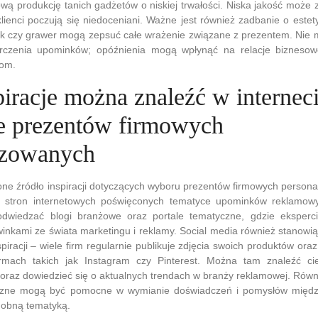
ą produkcję tanich gadżetów o niskiej trwałości. Niska jakość może z
 klienci poczują się niedoceniani. Ważne jest również zadbanie o estet
k czy grawer mogą zepsuć całe wrażenie związane z prezentem. Nie
arczenia upominków; opóźnienia mogą wpłynąć na relacje bizneso
om.
piracje można znaleźć w internec
e prezentów firmowych
izowanych
ione źródło inspiracji dotyczących wyboru prezentów firmowych personal
z stron internetowych poświęconych tematyce upominków reklamowyc
dwiedzać blogi branżowe oraz portale tematyczne, gdzie eksperci
inkami ze świata marketingu i reklamy. Social media również stanowi
piracji – wiele firm regularnie publikuje zdjęcia swoich produktów ora
tformach takich jak Instagram czy Pinterest. Można tam znaleźć 
oraz dowiedzieć się o aktualnych trendach w branży reklamowej. Równ
czne mogą być pomocne w wymianie doświadczeń i pomysłów między
dobną tematyką.