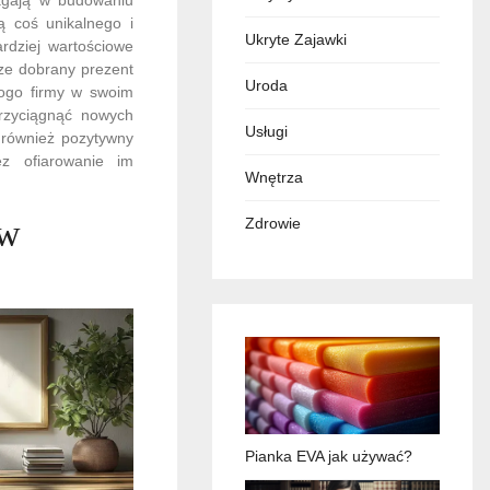
ą coś unikalnego i
Ukryte Zajawki
rdziej wartościowe
rze dobrany prezent
Uroda
ogo firmy w swoim
rzyciągnąć nowych
Usługi
 również pozytywny
z ofiarowanie im
Wnętrza
ów
Zdrowie
Pianka EVA jak używać?