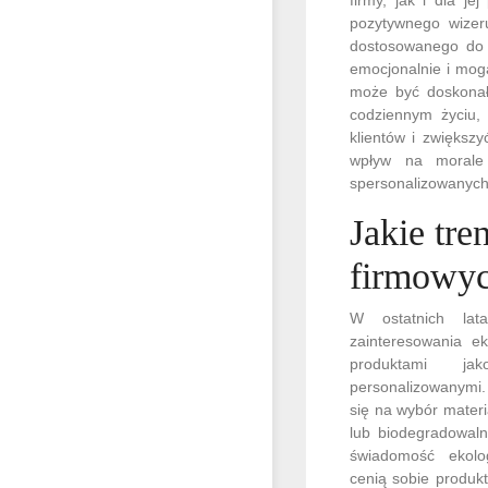
pozytywnego wizeru
dostosowanego do i
emocjonalnie i mogą
może być doskonał
codziennym życiu,
klientów i zwiększ
wpływ na morale 
spersonalizowanych 
Jakie tr
firmowyc
W ostatnich lat
zainteresowania e
produktami ja
personalizowanymi.
się na wybór mater
lub biodegradowaln
świadomość ekolog
cenią sobie produkt