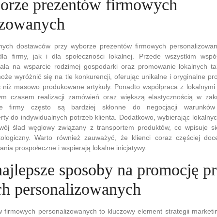
orze prezentów firmowych
izowanych
lnych dostawców przy wyborze prezentów firmowych personalizowan
la firmy, jak i dla społeczności lokalnej. Przede wszystkim wspó
la na wsparcie rodzimej gospodarki oraz promowanie lokalnych tal
oże wyróżnić się na tle konkurencji, oferując unikalne i oryginalne pr
 niż masowo produkowane artykuły. Ponadto współpraca z lokalnymi
ym czasem realizacji zamówień oraz większą elastycznością w zakre
ne firmy często są bardziej skłonne do negocjacji warunków
ty do indywidualnych potrzeb klienta. Dodatkowo, wybierając lokalny
ój ślad węglowy związany z transportem produktów, co wpisuje si
ologiczny. Warto również zauważyć, że klienci coraz częściej doce
ania prospołeczne i wspierają lokalne inicjatywy.
 najlepsze sposoby na promocję p
h personalizowanych
 firmowych personalizowanych to kluczowy element strategii marketi