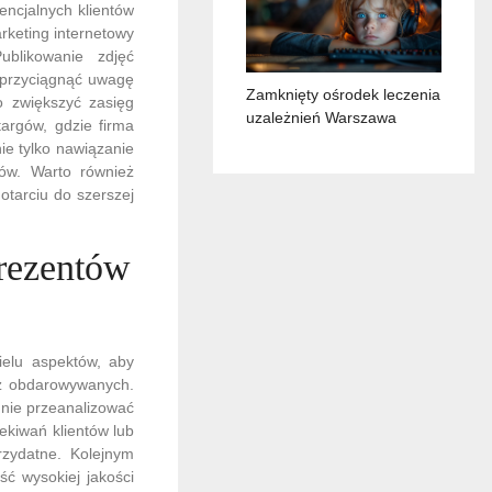
encjalnych klientów
rketing internetowy
blikowanie zdjęć
 przyciągnąć uwagę
Zamknięty ośrodek leczenia
 zwiększyć zasięg
uzależnień Warszawa
argów, gdzie firma
ie tylko nawiązanie
ków. Warto również
tarciu do szerszej
prezentów
ielu aspektów, aby
ez obdarowywanych.
nie przeanalizować
ekiwań klientów lub
rzydatne. Kolejnym
ść wysokiej jakości