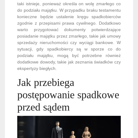
taki istnieje, ponieważ określa on wolę zmarłego co
do podziału majątku. W przypadku braku testamentu
konieczne będzie ustalenie kręgu spadkobierców
zgodnie z przepisami prawa cywilnego. Dodatkowo
warto przygotować dokumenty potwierdzające
posiadanie majątku przez zmarłego, takie jak umowy
sprzedaży nieruchomości czy wyciągi bankowe. W
sytuacji, gdy spadkobiercy są w sporze co do
podziału majątku, mogą być potrzebne również
dodatkowe dowody, takie jak zeznania świadków czy
ekspertyzy biegłych.
Jak przebiega
postępowanie spadkowe
przed sądem