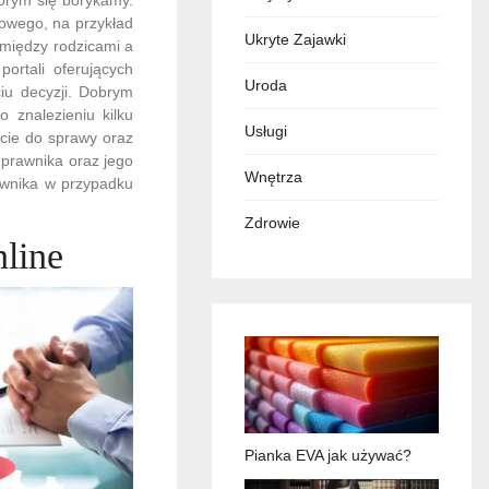
towego, na przykład
Ukryte Zajawki
 między rodzicami a
ortali oferujących
Uroda
iu decyzji. Dobrym
 znalezieniu kilku
Usługi
ście do sprawy oraz
prawnika oraz jego
Wnętrza
awnika w przypadku
Zdrowie
nline
Pianka EVA jak używać?