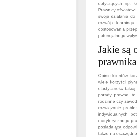
dotyczących np. k
Prawnicy oświatowi 
swoje działania do
rozwój e-learningu
dostosowania przepi
potencjalnego wpływ
Jakie są 
prawnika
Opinie klientów ko
wiele korzyści pły
elastyczność takie
porady prawnej to
rodzinne czy zawod
rozwiązanie proble
indywidualnych po
merytorycznego pra
posiadającą odpowi
także na oszczędnoś