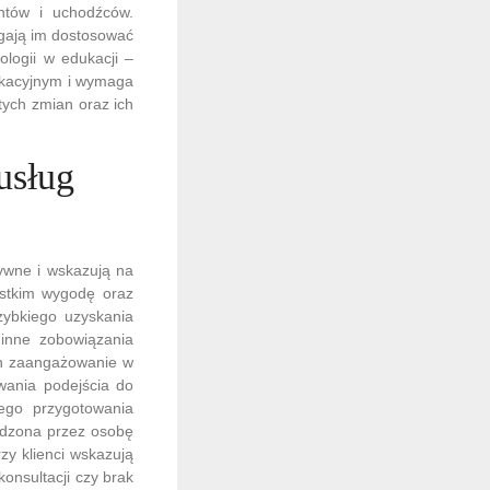
ntów i uchodźców.
agają im dostosować
logii w edukacji –
ukacyjnym i wymaga
tych zmian oraz ich
usług
tywne i wskazują na
ystkim wygodę oraz
zybkiego uzyskania
inne zobowiązania
ch zaangażowanie w
ywania podejścia do
ego przygotowania
wadzona przez osobę
zy klienci wskazują
onsultacji czy brak