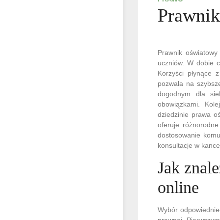
Prawnik
Prawnik oświatowy 
uczniów. W dobie c
Korzyści płynące z
pozwala na szybsze
dogodnym dla sieb
obowiązkami. Kole
dziedzinie prawa o
oferuje różnorodne
dostosowanie komun
konsultacje w kance
Jak znal
online
Wybór odpowiednieg
prawnej. Pierwszym