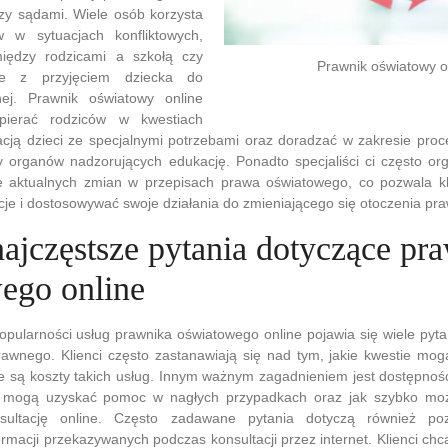
czy sądami. Wiele osób korzysta
 w sytuacjach konfliktowych,
między rodzicami a szkołą czy
Prawnik oświatowy o
ne z przyjęciem dziecka do
nej. Prawnik oświatowy online
ierać rodziców w kwestiach
cją dzieci ze specjalnymi potrzebami oraz doradzać w zakresie pro
y organów nadzorujących edukację. Ponadto specjaliści ci często org
e aktualnych zmian w przepisach prawa oświatowego, co pozwala k
cje i dostosowywać swoje działania do zmieniającego się otoczenia pr
najczęstsze pytania dotyczące pr
ego online
opularności usług prawnika oświatowego online pojawia się wiele pyt
rawnego. Klienci często zastanawiają się nad tym, jakie kwestie mo
kie są koszty takich usług. Innym ważnym zagadnieniem jest dostępność
y mogą uzyskać pomoc w nagłych przypadkach oraz jak szybko mo
nsultację online. Często zadawane pytania dotyczą również po
rmacji przekazywanych podczas konsultacji przez internet. Klienci ch