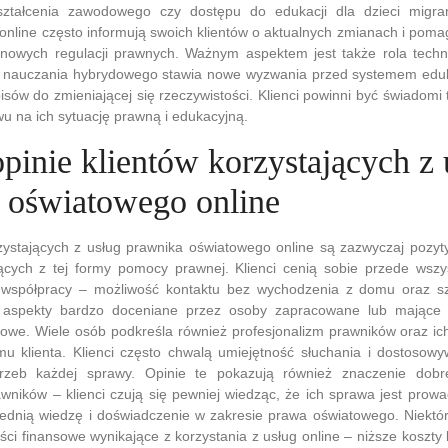
ształcenia zawodowego czy dostępu do edukacji dla dzieci migra
online często informują swoich klientów o aktualnych zmianach i pom
 nowych regulacji prawnych. Ważnym aspektem jest także rola techno
 i nauczania hybrydowego stawia nowe wyzwania przed systemem ed
sów do zmieniającej się rzeczywistości. Klienci powinni być świadomi 
u na ich sytuację prawną i edukacyjną.
opinie klientów korzystających z 
 oświatowego online
rzystających z usług prawnika oświatowego online są zazwyczaj pozy
nących z tej formy pomocy prawnej. Klienci cenią sobie przede wsz
j współpracy – możliwość kontaktu bez wychodzenia z domu oraz s
 aspekty bardzo doceniane przez osoby zapracowane lub mające 
owe. Wiele osób podkreśla również profesjonalizm prawników oraz i
mu klienta. Klienci często chwalą umiejętność słuchania i dostosow
trzeb każdej sprawy. Opinie te pokazują również znaczenie dobr
wników – klienci czują się pewniej wiedząc, że ich sprawa jest pro
ednią wiedzę i doświadczenie w zakresie prawa oświatowego. Niektór
ci finansowe wynikające z korzystania z usług online – niższe koszty k