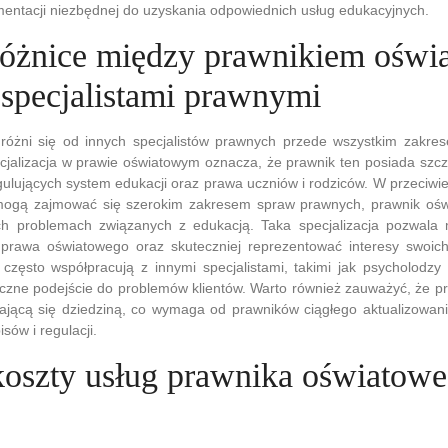
entacji niezbędnej do uzyskania odpowiednich usług edukacyjnych.
 różnice między prawnikiem ośw
 specjalistami prawnymi
różni się od innych specjalistów prawnych przede wszystkim zakres
cjalizacja w prawie oświatowym oznacza, że prawnik ten posiada szc
ulujących system edukacji oraz prawa uczniów i rodziców. W przeciwi
mogą zajmować się szerokim zakresem spraw prawnych, prawnik ośw
ch problemach związanych z edukacją. Taka specjalizacja pozwala 
prawa oświatowego oraz skuteczniej reprezentować interesy swoich
 często współpracują z innymi specjalistami, takimi jak psycholodz
yczne podejście do problemów klientów. Warto również zauważyć, że p
ającą się dziedziną, co wymaga od prawników ciągłego aktualizowani
sów i regulacji.
 koszty usług prawnika oświatow