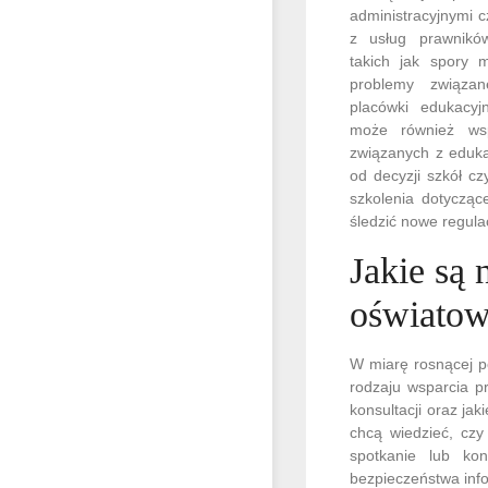
administracyjnymi 
z usług prawników
takich jak spory 
problemy związa
placówki edukacyj
może również wsp
związanych z eduka
od decyzji szkół cz
szkolenia dotycząc
śledzić nowe regula
Jakie są 
oświatow
W miarę rosnącej p
rodzaju wsparcia p
konsultacji oraz ja
chcą wiedzieć, cz
spotkanie lub ko
bezpieczeństwa info