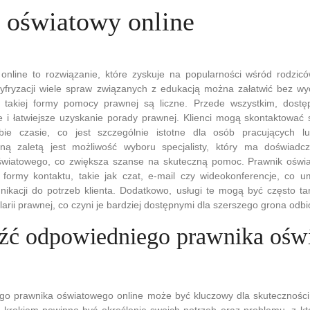
 oświatowy online
online to rozwiązanie, które zyskuje na popularności wśród rodzicó
yfryzacji wiele spraw związanych z edukacją można załatwić bez w
 takiej formy pomocy prawnej są liczne. Przede wszystkim, dostę
 i łatwiejsze uzyskanie porady prawnej. Klienci mogą skontaktować 
ie czasie, co jest szczególnie istotne dla osób pracujących lu
jną zaletą jest możliwość wyboru specjalisty, który ma doświadc
światowego, co zwiększa szanse na skuteczną pomoc. Prawnik oświa
 formy kontaktu, takie jak czat, e-mail czy wideokonferencje, co u
ikacji do potrzeb klienta. Dodatkowo, usługi te mogą być często ta
larii prawnej, co czyni je bardziej dostępnymi dla szerszego grona odbi
eźć odpowiedniego prawnika ośw
o prawnika oświatowego online może być kluczowy dla skutecznośc
 krokiem powinno być określenie swoich potrzeb oraz problemu, z kt