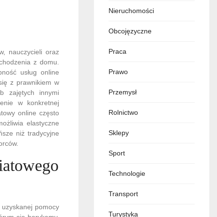
Nieruchomości
Obcojęzyczne
Praca
w, nauczycieli oraz
ychodzenia z domu.
Prawo
pność usług online
się z prawnikiem w
Przemysł
b zajętych innymi
zenie w konkretnej
Rolnictwo
towy online często
możliwia elastyczne
Sklepy
ńsze niż tradycyjne
orców.
Sport
iatowego
Technologie
Transport
i uzyskanej pomocy
Turystyka
órym się borykamy.