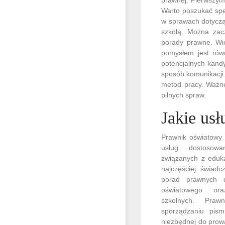
Warto poszukać spe
w sprawach dotyczą
szkołą. Można zac
porady prawne. Wie
pomysłem jest równ
potencjalnych kand
sposób komunikacji
metod pracy. Ważne
pilnych spraw.
Jakie usł
Prawnik oświatowy 
usług dostosow
związanych z eduk
najczęściej świadc
porad prawnych d
oświatowego oraz
szkolnych. Pra
sporządzaniu pis
niezbędnej do prow