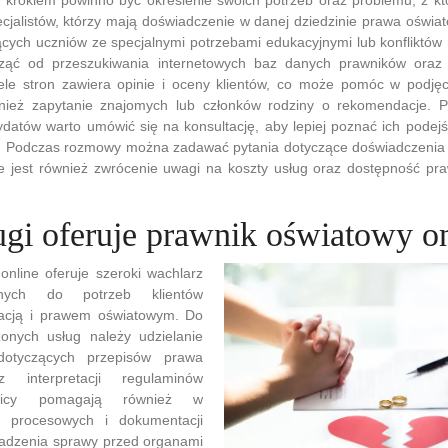
cjalistów, którzy mają doświadczenie w danej dziedzinie prawa oświa
cych uczniów ze specjalnymi potrzebami edukacyjnymi lub konfliktów
ząć od przeszukiwania internetowych baz danych prawników oraz p
le stron zawiera opinie i oceny klientów, co może pomóc w podjęc
ież zapytanie znajomych lub członków rodziny o rekomendacje. Po
ydatów warto umówić się na konsultację, aby lepiej poznać ich podej
. Podczas rozmowy można zadawać pytania dotyczące doświadczenia 
 jest również zwrócenie uwagi na koszty usług oraz dostępność pr
ugi oferuje prawnik oświatowy o
online oferuje szeroki wachlarz
anych do potrzeb klientów
acją i prawem oświatowym. Do
zonych usług należy udzielanie
otyczących przepisów prawa
 interpretacji regulaminów
wnicy pomagają również w
m procesowych i dokumentacji
adzenia sprawy przed organami