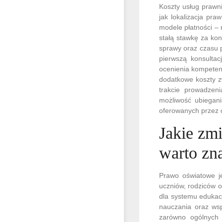
Koszty usług prawni
jak lokalizacja pra
modele płatności – 
stałą stawkę za kon
sprawy oraz czasu p
pierwszą konsultac
ocenienia kompetenc
dodatkowe koszty z
trakcie prowadzeni
możliwość ubiegan
oferowanych przez o
Jakie zm
warto zn
Prawo oświatowe j
uczniów, rodziców o
dla systemu edukacj
nauczania oraz wsp
zarówno ogólnych z