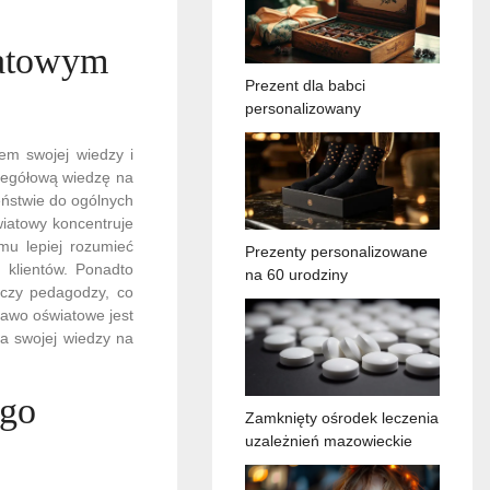
iatowym
Prezent dla babci
personalizowany
em swojej wiedzy i
zegółową wiedzę na
eństwie do ogólnych
iatowy koncentruje
mu lepiej rozumieć
Prezenty personalizowane
 klientów. Ponadto
na 60 urodziny
y czy pedagodzy, co
rawo oświatowe jest
a swojej wiedzy na
ego
Zamknięty ośrodek leczenia
uzależnień mazowieckie