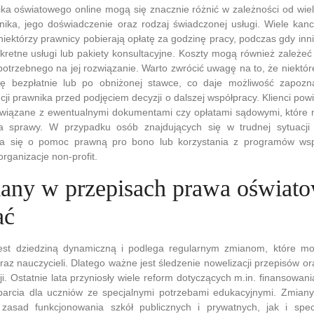
ka oświatowego online mogą się znacznie różnić w zależności od wiel
wnika, jego doświadczenie oraz rodzaj świadczonej usługi. Wiele kance
niektórzy prawnicy pobierają opłatę za godzinę pracy, podczas gdy i
kretne usługi lub pakiety konsultacyjne. Koszty mogą również zależe
otrzebnego na jej rozwiązanie. Warto zwrócić uwagę na to, że niektóre
ję bezpłatnie lub po obniżonej stawce, co daje możliwość zapozna
ji prawnika przed podjęciem decyzji o dalszej współpracy. Klienci powi
wiązane z ewentualnymi dokumentami czy opłatami sądowymi, które 
a sprawy. W przypadku osób znajdujących się w trudnej sytuacji f
ia się o pomoc prawną pro bono lub korzystania z programów wsp
rganizacje non-profit.
iany w przepisach prawa oświat
ać
est dziedziną dynamiczną i podlega regularnym zmianom, które m
raz nauczycieli. Dlatego ważne jest śledzenie nowelizacji przepisów or
i. Ostatnie lata przyniosły wiele reform dotyczących m.in. finansowan
arcia dla uczniów ze specjalnymi potrzebami edukacyjnymi. Zmian
asad funkcjonowania szkół publicznych i prywatnych, jak i specy