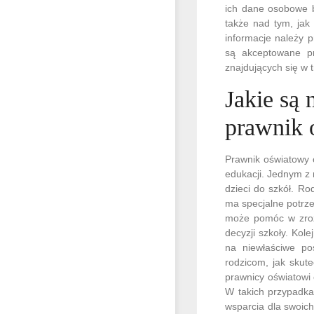
ich dane osobowe b
także nad tym, jak
informacje należy 
są akceptowane pr
znajdujących się w t
Jakie są
prawnik 
Prawnik oświatowy 
edukacji. Jednym z 
dzieci do szkół. Ro
ma specjalne potrze
może pomóc w zrozu
decyzji szkoły. Ko
na niewłaściwe pos
rodzicom, jak skut
prawnicy oświatowi 
W takich przypadka
wsparcia dla swoic