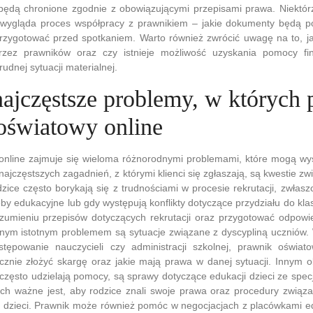
ędą chronione zgodnie z obowiązującymi przepisami prawa. Niektórz
 wygląda proces współpracy z prawnikiem – jakie dokumenty będą po
przygotować przed spotkaniem. Warto również zwrócić uwagę na to, ja
zez prawników oraz czy istnieje możliwość uzyskania pomocy fi
rudnej sytuacji materialnej.
 najczęstsze problemy, w których
oświatowy online
online zajmuje się wieloma różnorodnymi problemami, które mogą wys
najczęstszych zagadnień, z którymi klienci się zgłaszają, są kwestie z
dzice często borykają się z trudnościami w procesie rekrutacji, zwłasz
by edukacyjne lub gdy występują konflikty dotyczące przydziału do klas
mieniu przepisów dotyczących rekrutacji oraz przygotować odpowi
lejnym istotnym problemem są sytuacje związane z dyscypliną uczniów
tępowanie nauczycieli czy administracji szkolnej, prawnik oświa
ecznie złożyć skargę oraz jakie mają prawa w danej sytuacji. Innym
często udzielają pomocy, są sprawy dotyczące edukacji dzieci ze spec
ch ważne jest, aby rodzice znali swoje prawa oraz procedury związ
h dzieci. Prawnik może również pomóc w negocjacjach z placówkami e