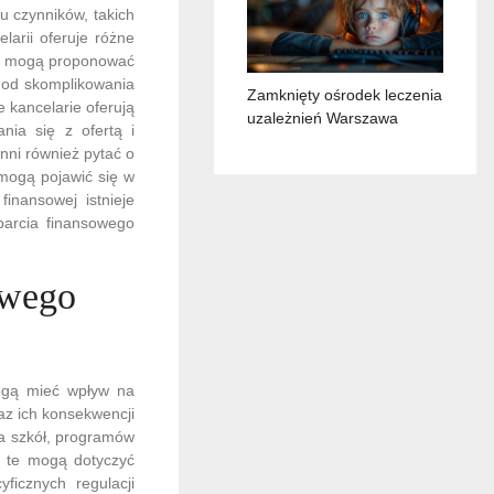
u czynników, takich
larii oferuje różne
nni mogą proponować
ć od skomplikowania
Zamknięty ośrodek leczenia
 kancelarie oferują
uzależnień Warszawa
nia się z ofertą i
nni również pytać o
mogą pojawić się w
inansowej istnieje
arcia finansowego
owego
ogą mieć wpływ na
az ich konsekwencji
ia szkół, programów
y te mogą dotyczyć
ficznych regulacji