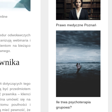
nline
Prawo medyczne Poznań
cedur odwoławczych
anizują webinaria i
lientom na bieżąco
awnego.
awnika
ań dotyczących tego
gą być przedmiotem
 prawnika – klienci
żna umówić się na
Ile trwa psychoterapia
ziomu poufności i
grupowa?
cą mieć pewność, że