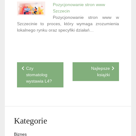
Pozycjonowanie stron www
Szczecin
Pozycjonowanie stron www w
Szczecinie to proces, który wymaga zrozumienia
lokalnego rynku oraz specyfiki działań…
Nawigacja
Czy
Najlepsze
stomatolog
książki
wpisu
wystawia L4?
Kategorie
Biznes