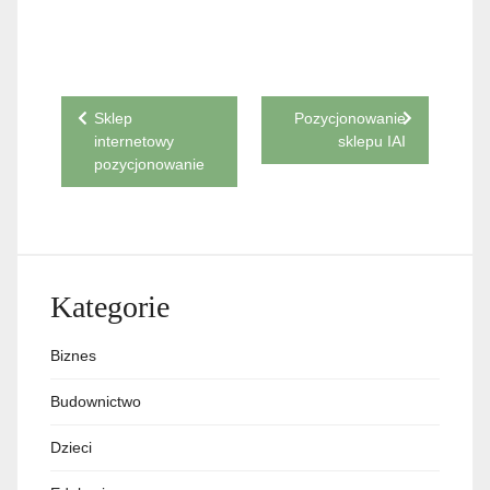
Nawigacja
Sklep
Pozycjonowanie
internetowy
sklepu IAI
wpisu
pozycjonowanie
Kategorie
Biznes
Budownictwo
Dzieci