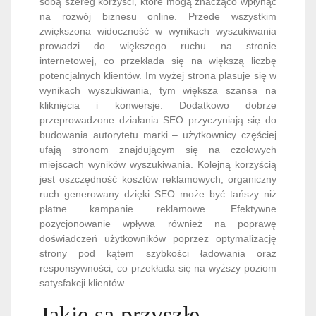
sobą szereg korzyści, które mogą znacząco wpłynąć
na rozwój biznesu online. Przede wszystkim
zwiększona widoczność w wynikach wyszukiwania
prowadzi do większego ruchu na stronie
internetowej, co przekłada się na większą liczbę
potencjalnych klientów. Im wyżej strona plasuje się w
wynikach wyszukiwania, tym większa szansa na
kliknięcia i konwersje. Dodatkowo dobrze
przeprowadzone działania SEO przyczyniają się do
budowania autorytetu marki – użytkownicy częściej
ufają stronom znajdującym się na czołowych
miejscach wyników wyszukiwania. Kolejną korzyścią
jest oszczędność kosztów reklamowych; organiczny
ruch generowany dzięki SEO może być tańszy niż
płatne kampanie reklamowe. Efektywne
pozycjonowanie wpływa również na poprawę
doświadczeń użytkowników poprzez optymalizację
strony pod kątem szybkości ładowania oraz
responsywności, co przekłada się na wyższy poziom
satysfakcji klientów.
Jakie są przyszłe