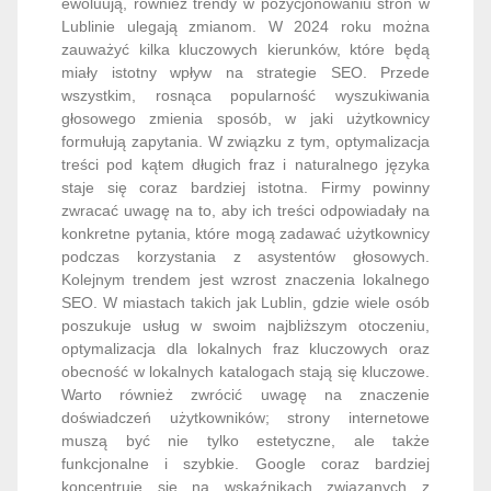
ewoluują, również trendy w pozycjonowaniu stron w
Lublinie ulegają zmianom. W 2024 roku można
zauważyć kilka kluczowych kierunków, które będą
miały istotny wpływ na strategie SEO. Przede
wszystkim, rosnąca popularność wyszukiwania
głosowego zmienia sposób, w jaki użytkownicy
formułują zapytania. W związku z tym, optymalizacja
treści pod kątem długich fraz i naturalnego języka
staje się coraz bardziej istotna. Firmy powinny
zwracać uwagę na to, aby ich treści odpowiadały na
konkretne pytania, które mogą zadawać użytkownicy
podczas korzystania z asystentów głosowych.
Kolejnym trendem jest wzrost znaczenia lokalnego
SEO. W miastach takich jak Lublin, gdzie wiele osób
poszukuje usług w swoim najbliższym otoczeniu,
optymalizacja dla lokalnych fraz kluczowych oraz
obecność w lokalnych katalogach stają się kluczowe.
Warto również zwrócić uwagę na znaczenie
doświadczeń użytkowników; strony internetowe
muszą być nie tylko estetyczne, ale także
funkcjonalne i szybkie. Google coraz bardziej
koncentruje się na wskaźnikach związanych z