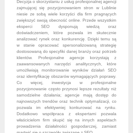
Decyzja o skorzystaniu z usług profesjonalnej agencji
zajmującej się pozycjonowaniem stron w Lublinie
niesie ze sobą wiele korzyści dla firm pragnących
zwiększyć swoją obecność online. Przede wszystkim
eksperci SEO dysponują wiedzą oraz
doświadczeniem, które pozwala im skutecznie
analizować rynek oraz konkurencję. Dzięki temu są
w stanie opracować spersonalizowaną strategię
dostosowaną do specyfiki danej branży oraz potrzeb
klientów. Profesjonalne agencje korzystają z
zaawansowanych narzędzi analitycznych, które
umożliwiają monitorowanie wyników działań SEO
oraz identyfikację obszarów wymagających poprawy.
Co więcej, inwestycja w profesjonalne
pozycjonowanie często przynosi lepsze rezultaty niż
samodzielne działania; agencje mają dostęp do
najnowszych trendów oraz technik optymalizacji, co
pozwala im efektywniej konkurować na rynku.
Dodatkowo współpraca z ekspertami pozwala
właścicielom firm skupić się na innych aspektach
prowadzenia działalności gospodarczej, zamiast
martwić się o szczegóły związane z SEO.