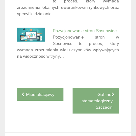
to proces, który wymaga
zrozumienia lokalnych uwarunkowań rynkowych oraz
specyfiki działania…
Pozycjonowanie stron Sosnowiec
Pozycjonowanie stron w
Sosnowcu to proces, który
wymaga zrozumienia wielu czynników wpływających
na widoczność witryny…
Nawigacja
Miód akacjowy
Gabinet
stomatologiczny
wpisu
Szczecin