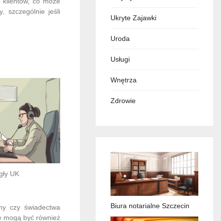
 klientów, co może
, szczególnie jeśli
Ukryte Zajawki
Uroda
Usługi
Wnętrza
Zdrowie
ęgły UK
Biura notarialne Szczecin
omy czy świadectwa
ne mogą być również