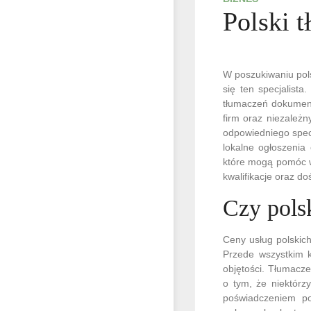
Polski 
W poszukiwaniu pol
się ten specjalist
tłumaczeń dokument
firm oraz niezależn
odpowiedniego specj
lokalne ogłoszenia
które mogą pomóc w
kwalifikacje oraz d
Czy pols
Ceny usług polskic
Przede wszystkim k
objętości. Tłumacz
o tym, że niektórz
poświadczeniem po