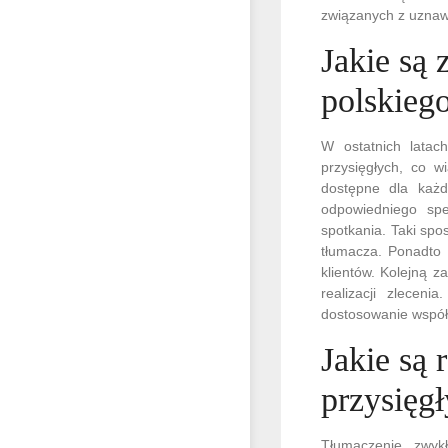
związanych z uznaw
Jakie są 
polskieg
W ostatnich latac
przysięgłych, co w
dostępne dla każde
odpowiedniego spe
spotkania. Taki sp
tłumacza. Ponadto w
klientów. Kolejną z
realizacji zlecen
dostosowanie współ
Jakie są
przysięg
Tłumaczenie zwyk