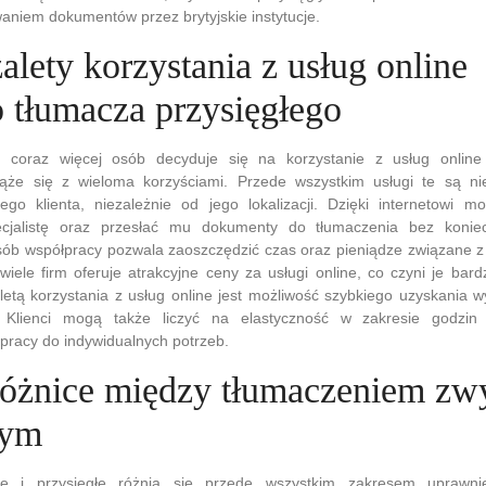
aniem dokumentów przez brytyjskie instytucje.
zalety korzystania z usług online
o tłumacza przysięgłego
h coraz więcej osób decyduje się na korzystanie z usług online
iąże się z wieloma korzyściami. Przede wszystkim usługi te są n
go klienta, niezależnie od jego lokalizacji. Dzięki internetowi m
cjalistę oraz przesłać mu dokumenty do tłumaczenia bez koniec
osób współpracy pozwala zaoszczędzić czas oraz pieniądze związane 
iele firm oferuje atrakcyjne ceny za usługi online, co czyni je bard
aletą korzystania z usług online jest możliwość szybkiego uzyskania 
ia. Klienci mogą także liczyć na elastyczność w zakresie godzin
pracy do indywidualnych potrzeb.
 różnice między tłumaczeniem zw
łym
łe i przysięgłe różnią się przede wszystkim zakresem uprawn