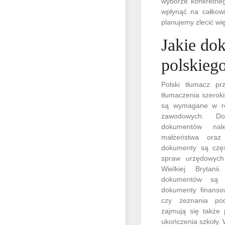
wyborze konkretneg
wpłynąć na całkowi
planujemy zlecić wi
Jakie do
polskieg
Polski tłumacz p
tłumaczenia szerok
są wymagane w ró
zawodowych. Do
dokumentów nal
małżeństwa oraz
dokumenty są częs
spraw urzędowych
Wielkiej Brytan
dokumentów są 
dokumenty finanso
czy zeznania pod
zajmują się także
ukończenia szkoły. 