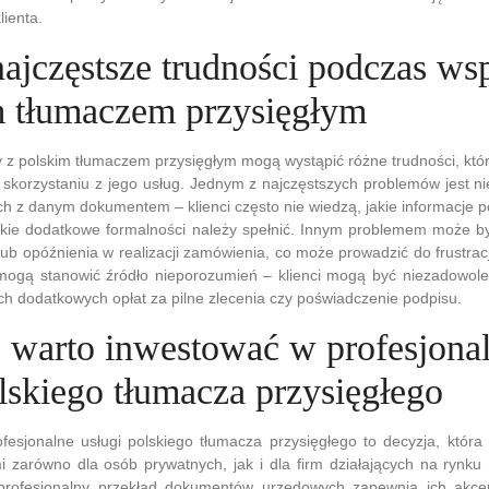
lienta.
najczęstsze trudności podczas ws
m tłumaczem przysięgłym
 z polskim tłumaczem przysięgłym mogą wystąpić różne trudności, któ
 skorzystaniu z jego usług. Jednym z najczęstszych problemów jest n
 z danym dokumentem – klienci często nie wiedzą, jakie informacje 
jakie dodatkowe formalności należy spełnić. Innym problemem może b
lub opóźnienia w realizacji zamówienia, co może prowadzić do frustracj
mogą stanowić źródło nieporozumień – klienci mogą być niezadowolen
h dodatkowych opłat za pilne zlecenia czy poświadczenie podpisu.
 warto inwestować w profesjona
lskiego tłumacza przysięgłego
fesjonalne usługi polskiego tłumacza przysięgłego to decyzja, któ
i zarówno dla osób prywatnych, jak i dla firm działających na rynk
profesjonalny przekład dokumentów urzędowych zapewnia ich akce