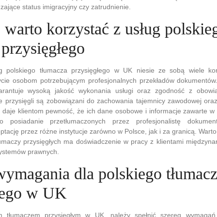
ające status imigracyjny czy zatrudnienie.
 warto korzystać z usług polskie
 przysięgłego
ug polskiego tłumacza przysięgłego w UK niesie ze sobą wiele ko
ycie osobom potrzebującym profesjonalnych przekładów dokumentów
gwarantuje wysoką jakość wykonania usługi oraz zgodność z obow
 przysięgli są zobowiązani do zachowania tajemnicy zawodowej oraz
o daje klientom pewność, że ich dane osobowe i informacje zawarte 
to posiadanie przetłumaczonych przez profesjonalistę dokume
ptację przez różne instytucje zarówno w Polsce, jak i za granicą. Wart
tłumaczy przysięgłych ma doświadczenie w pracy z klientami międzyn
systemów prawnych.
 wymagania dla polskiego tłumac
łego w UK
m tłumaczem przysięgłym w UK, należy spełnić szereg wymagań,