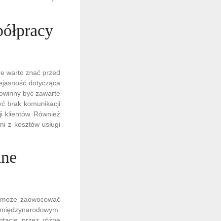
półpracy
re warto znać przed
iejasność dotycząca
powinny być zawarte
yć brak komunikacji
i klientów. Również
i z kosztów usługi
lne
ra może zaowocować
u międzynarodowym.
ptację przez różne