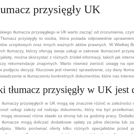
tłumacz przysięgły UK
skiego tłumacza przysięgłego w UK warto zacząć od zrozumienia, czy
a. Tłumacz przysięgły to osoba, która posiada odpowiednie uprawnie
ów urzędowych oraz innych ważnych aktów prawnych. W Wielkiej Bryta
ych tłumaczy, którzy oferują swoje usługi w zakresie tłumaczeń przysi
alistę, można skorzystać z różnych źródeł informacji, takich jak inter
 czy rekomendacje znajomych. Warto również zwrócić uwagę na opini
 podjęciu decyzji. Kluczowe jest również sprawdzenie, czy dany tłu
oświadczenie w tłumaczeniu konkretnych dokumentów, które nas interes
ki tłumacz przysięgły w UK jest 
h tłumaczy przysięgłych w UK mogą się znacznie różnić w zależności 
oszt usługi zależy od rodzaju dokumentu, który ma być przetłumac
e mogą stosować różne stawki za stronę lub za godzinę pracy. Dodat
y tłumacze mogą doliczać dodatkowe opłaty za pilne zlecenia lub za
dpisu. Warto porównać oferty kilku różnych specjalistów przed p