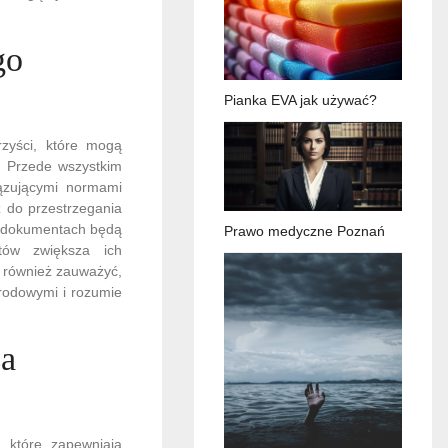
go
Pianka EVA jak używać?
rzyści, które mogą
. Przede wszystkim
iązującymi normami
 do przestrzegania
w dokumentach będą
Prawo medyczne Poznań
ntów zwiększa ich
o również zauważyć,
arodowymi i rozumie
za
 które zapewniają