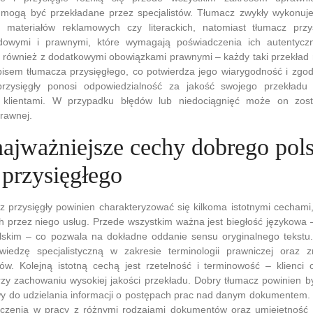
mogą być przekładane przez specjalistów. Tłumacz zwykły wykonuje
 materiałów reklamowych czy literackich, natomiast tłumacz przy
owymi i prawnymi, które wymagają poświadczenia ich autentyczn
ię również z dodatkowymi obowiązkami prawnymi – każdy taki przekład
pisem tłumacza przysięgłego, co potwierdza jego wiarygodność i zgo
rzysięgły ponosi odpowiedzialność za jakość swojego przekładu 
klientami. W przypadku błędów lub niedociągnięć może on zost
rawnej.
 najważniejsze cechy dobrego pol
 przysięgłego
z przysięgły powinien charakteryzować się kilkoma istotnymi cechami
h przez niego usług. Przede wszystkim ważna jest biegłość językowa
ielskim – co pozwala na dokładne oddanie sensu oryginalnego tekstu
wiedzę specjalistyczną w zakresie terminologii prawniczej oraz
w. Kolejną istotną cechą jest rzetelność i terminowość – klienci 
rzy zachowaniu wysokiej jakości przekładu. Dobry tłumacz powinien b
wy do udzielania informacji o postępach prac nad danym dokumentem.
czenia w pracy z różnymi rodzajami dokumentów oraz umiejętność 