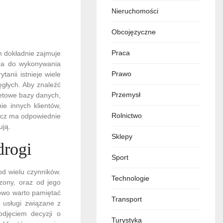
Nieruchomości
Obcojęzyczne
Praca
m dokładnie zajmuje
nia do wykonywania
Prawo
nii istnieje wiele
ęgłych. Aby znaleźć
Przemysł
netowe bazy danych,
e innych klientów,
Rolnictwo
macz ma odpowiednie
ują.
Sklepy
drogi
Sport
od wielu czynników.
Technologie
zony, oraz od jego
kowo warto pamiętać
Transport
 usługi związane z
odjęciem decyzji o
Turystyka