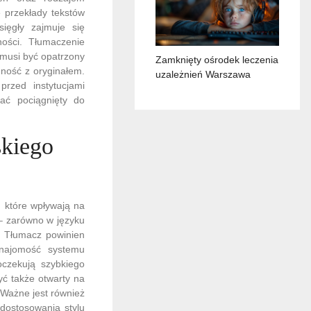
 przekłady tekstów
sięgły zajmuje się
ości. Tłumaczenie
 musi być opatrzony
Zamknięty ośrodek leczenia
dność z oryginałem.
uzależnień Warszawa
przed instytucjami
ać pociągnięty do
skiego
, które wpływają na
 – zarówno w języku
. Tłumacz powinien
 znajomość systemu
oczekują szybkiego
yć także otwarty na
 Ważne jest również
dostosowania stylu