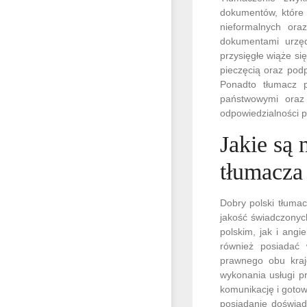
dokumentów, które 
nieformalnych oraz
dokumentami urzęd
przysięgłe wiąże s
pieczęcią oraz pod
Ponadto tłumacz p
państwowymi oraz 
odpowiedzialności p
Jakie są
tłumacza
Dobry polski tłumac
jakość świadczonyc
polskim, jak i ang
również posiadać 
prawnego obu krajó
wykonania usługi p
komunikację i goto
posiadanie doświad