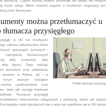
o tłumacza. Często można znaleźć promocje lub rabaty dla nowych
ty koszt usługi. Warto również zapytać o możliwość negocjacji ceny
ększą ilość tłumaczeń.
kumenty można przetłumaczyć u
o tłumacza przysięgłego
rzysięgły w UK ma możliwość
iego zakresu dokumentów, które
żnych sytuacjach życiowych i
 najczęściej tłumaczonych
eżą akty urodzenia, akty
 akty zgonu. Tego rodzaju
to potrzebne przy załatwianiu
 zarówno w Polsce, jak i w
ii. Innym ważnym rodzajem
Polski tłumacz przysi
umowy cywilnoprawne oraz
we, takie jak wyciągi bankowe
atkowe. Tłumacze przysięgli
 przekładami dokumentów związanych z edukacją, takich jak dypl
W przypadku osób starających się o wizę lub osiedlenie się w UK istot