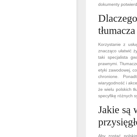
dokumenty potwierdz
Dlaczego
tłumacza
Korzystanie z usł
znacząco ułatwić ż
taki specjalista 
prawnymi. Tłumacze
etyki zawodowej, c
chronione. Ponad
wiarygodność i akce
że wielu polskich 
specyfikę różnych 
Jakie są
przysięg
Aby zostać polski