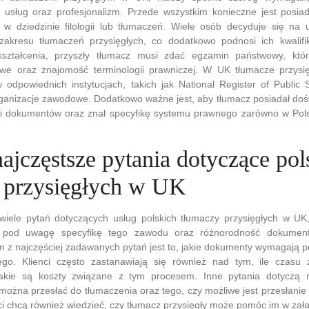
 usług oraz profesjonalizm. Przede wszystkim konieczne jest posiad
j w dziedzinie filologii lub tłumaczeń. Wiele osób decyduje się na
akresu tłumaczeń przysięgłych, co dodatkowo podnosi ich kwalifi
ształcenia, przyszły tłumacz musi zdać egzamin państwowy, któr
owe oraz znajomość terminologii prawniczej. W UK tłumacze przysi
 odpowiednich instytucjach, takich jak National Register of Public S
rganizacje zawodowe. Dodatkowo ważne jest, aby tłumacz posiadał do
i dokumentów oraz znał specyfikę systemu prawnego zarówno w Polsce
najczęstsze pytania dotyczące pol
 przysięgłych w UK
wiele pytań dotyczących usług polskich tłumaczy przysięgłych w UK,
ąc pod uwagę specyfikę tego zawodu oraz różnorodność dokume
m z najczęściej zadawanych pytań jest to, jakie dokumenty wymagają 
ego. Klienci często zastanawiają się również nad tym, ile czasu
jakie są koszty związane z tym procesem. Inne pytania dotyczą n
można przesłać do tłumaczenia oraz tego, czy możliwe jest przesłan
nci chcą również wiedzieć, czy tłumacz przysięgły może pomóc im w zała