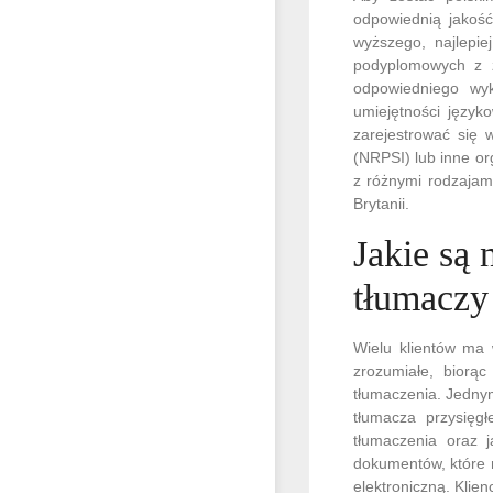
odpowiednią jakość
wyższego, najlepie
podyplomowych z z
odpowiedniego wyk
umiejętności język
zarejestrować się w
(NRPSI) lub inne o
z różnymi rodzajam
Brytanii.
Jakie są 
tłumaczy
Wielu klientów ma 
zrozumiałe, bior
tłumaczenia. Jedny
tłumacza przysięgł
tłumaczenia oraz 
dokumentów, które 
elektroniczną. Klie