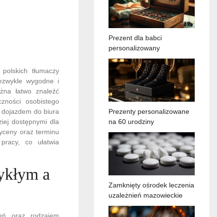
Prezent dla babci
personalizowany
 polskich tłumaczy
iezwykle wygodne i
ożna łatwo znaleźć
zności osobistego
z dojazdem do biura
Prezenty personalizowane
ziej dostępnymi dla
na 60 urodziny
wyceny oraz terminu
 pracy, co ułatwia
ykłym a
Zamknięty ośrodek leczenia
uzależnień mazowieckie
ień oraz rodzajem