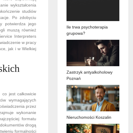
anie wykształcenia
 ukończenie studiów
kacje. Po zdobyciu
y potwierdza jego
Ile trwa psychoterapia
ęgli muszą również
grupowa?
ervice Interpreters
świadczenie w pracy
, jak i w Wielkiej
skich
Zastrzyk antyalkoholowy
Poznań
 co jest całkowicie
ntów wymagających
poświadczenia przez
 zajmuje wykonanie
Nieruchomości Koszalin
ajczęściej formatu
ie dokumentów drogą
twieniu formalności