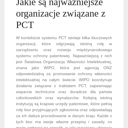
Jakie są najważniejsze
organizacje związane z
PCT
W kontekście systemu PCT istnieje kilka kluczowych
organizacji, które odgrywają istotną rolę w
zarządzaniu oraz rozwoju międzynarodowego
systemu ochrony patentowej. Najważniejszą z nich
jest Światowa Organizacja Własności Intelektualnej,
znana jako WIPO, która jest agencją ONZ
odpowiedzialną za promowanie ochrony własności
intelektualnej na całym świecie. WIPO koordynuje
działania związane z traktatem PCT, zapewniając
wsparcie techniczne oraz doradcze dla państw
członkowskich oraz wynalazców. Kolejną istotną
instytucją są krajowe urzędy patentowe, które pełnią
rolę biur przyjmujących zgłoszenia oraz odpowiadają
za ich dalsze procedowanie w danym kraju. Każde z
tych biur ma swoje własne przepisy i zasady, co
może wpływać na sposób, w jaki wynalazcy ubiegają