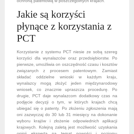
ochroną patentową w poszczególnych krajach.
Jakie są korzyści
płynące z korzystania z
PCT
Korzystanie z systemu PCT niesie ze sobą szereg
korzyści dla wynalazców oraz przedsiębiorstw. Po
pierwsze, umożliwia on oszczędność czasu i kosztów
związanych z procesem patentowym. Zamiast
składać oddzielne wnioski w każdym kraju,
wynalazcy mogą złożyć jeden międzynarodowy
wniosek, co znacznie upraszcza procedurę. Po
drugie, PCT daje wynalazcom dodatkowy czas na
podjęcie decyzji o tym, w których krajach chcą
ubiegać się o patenty. Po złożeniu zgłoszenia mają
oni zazwyczaj do 30 lub 31 miesięcy na dokonanie
wyboru krajów i złożenie odpowiednich aplikacji
krajowych. Kolejną zaletą jest możliwość uzyskania
opinii eksperta na temat nowości i poziomu