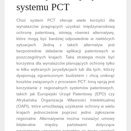
systemu PCT
Choć system PCT oferuje wiele korzyści dla
wynalazców pragnących uzyskać międzynarodową
ochronę patentową, istnieją również alternatywy,
które mogą być bardziej odpowiednie w niektórych
sytuacjach. Jedną z takich alternatyw jest
bezpośrednie składanie aplikacji patentowych w
poszczególnych krajach. Taka strategia może być
korzystna dla wynalazców planujących ochronę tylko
w kilku wybranych jurysdykcjach lub dla tych, którzy
dysponują ograniczonym budżetem i chcą uniknąć
kosztów związanych z procesem PCT. Inną opcją jest
korzystanie z regionalnych systemów patentowych,
takich jak Europejski Urząd Patentowy (EPO) czy
Afrykańska Organizacja Własności Intelektualnej
(OAPI), które umożliwiają uzyskanie ochrony w wielu
krajach jednocześnie poprzez jedno zgłoszenie
regionalne. Alternatywnie można rozważyć umowy
bilateralne między państwami dotyczące
wzajemnego uznawania patentów, co może uprościć