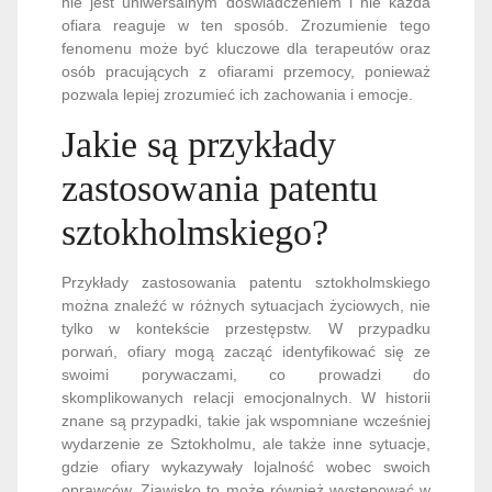
nie jest uniwersalnym doświadczeniem i nie każda
ofiara reaguje w ten sposób. Zrozumienie tego
fenomenu może być kluczowe dla terapeutów oraz
osób pracujących z ofiarami przemocy, ponieważ
pozwala lepiej zrozumieć ich zachowania i emocje.
Jakie są przykłady
zastosowania patentu
sztokholmskiego?
Przykłady zastosowania patentu sztokholmskiego
można znaleźć w różnych sytuacjach życiowych, nie
tylko w kontekście przestępstw. W przypadku
porwań, ofiary mogą zacząć identyfikować się ze
swoimi porywaczami, co prowadzi do
skomplikowanych relacji emocjonalnych. W historii
znane są przypadki, takie jak wspomniane wcześniej
wydarzenie ze Sztokholmu, ale także inne sytuacje,
gdzie ofiary wykazywały lojalność wobec swoich
oprawców. Zjawisko to może również występować w