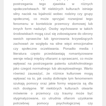
postrzegania tego zjawiska w różnych
społeczeństwach. W niektórych kulturach istnieje
silny nacisk na lojalność wobec rodziny czy grupy
społecznej, co może sprzyjać rozwojowi tego
fenomenu w kontekście przemocy domowej lub
innych form nadużyć. Osoby wychowane w takich
środowiskach mogą czuć się zobowiązane do obrony
swoich oprawców lub ignorowania krzywdzących
zachowań ze względu na silne więzi emocjonalne
czy społeczne oczekiwania. Ponadto media i
literatura często przedstawiają romantyzowane
wersje relacji między ofiarami a oprawcami, co może
wpływać na postrzeganie patentu sztokholmskiego
jako czegoś normalnego lub akceptowalnego. Warto
również zauważyć, że różnice kulturowe mogą
wpływać na to, jak osoby dotknięte tym fenomenem
szukają pomocy oraz jakie formy wsparcia są dla
nich dostępne. W niektórych kulturach otwarte
mówienie o przemocy czy traumy może być
stygmatyzowane, co utrudnia ofiarom uzyskanie
potrzebnej pomocy psychologicznej czy