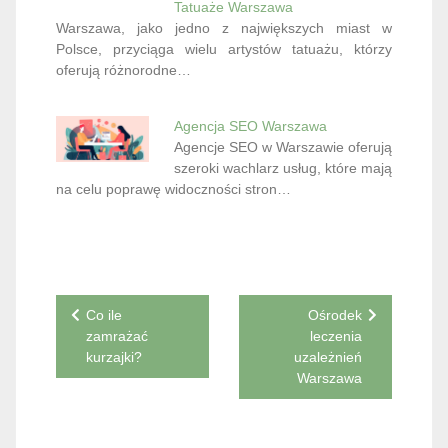
Tatuaże Warszawa
Warszawa, jako jedno z największych miast w
Polsce, przyciąga wielu artystów tatuażu, którzy
oferują różnorodne…
Agencja SEO Warszawa
Agencje SEO w Warszawie oferują
szeroki wachlarz usług, które mają
na celu poprawę widoczności stron…
Nawigacja
Co ile
Ośrodek
zamrażać
leczenia
wpisu
kurzajki?
uzależnień
Warszawa