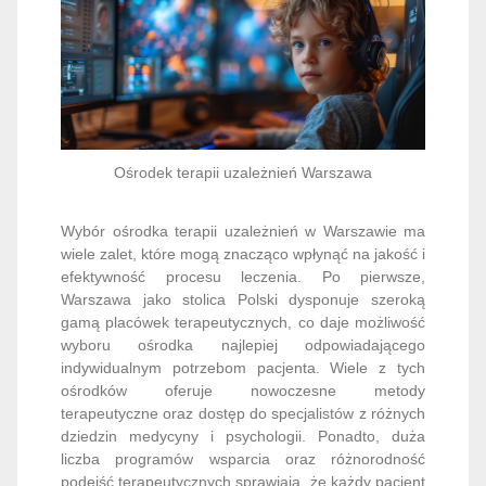
Ośrodek terapii uzależnień Warszawa
Wybór ośrodka terapii uzależnień w Warszawie ma
wiele zalet, które mogą znacząco wpłynąć na jakość i
efektywność procesu leczenia. Po pierwsze,
Warszawa jako stolica Polski dysponuje szeroką
gamą placówek terapeutycznych, co daje możliwość
wyboru ośrodka najlepiej odpowiadającego
indywidualnym potrzebom pacjenta. Wiele z tych
ośrodków oferuje nowoczesne metody
terapeutyczne oraz dostęp do specjalistów z różnych
dziedzin medycyny i psychologii. Ponadto, duża
liczba programów wsparcia oraz różnorodność
podejść terapeutycznych sprawiają, że każdy pacjent